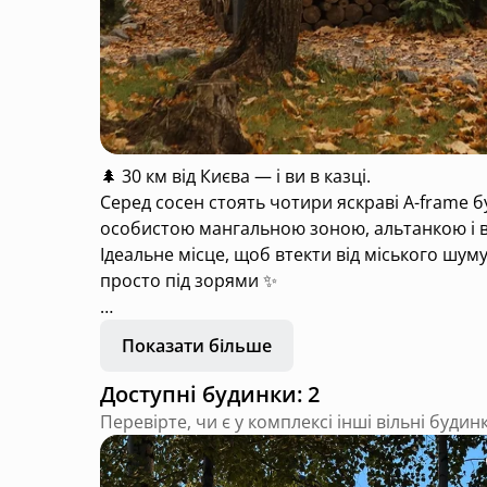
🌲 30 км від Києва — і ви в казці.
Серед сосен стоять чотири яскраві A-frame б
особистою мангальною зоною, альтанкою і в
Ідеальне місце, щоб втекти від міського шуму
просто під зорями ✨
🏡 4 унікальні афрейм будиночки
Показати більше
🔥 Приватний чан-джакузі у кожному
💚 Тиша, природа, комфорт
Доступні будинки: 2
Перевірте, чи є у комплексі інші вільні будин
Забронюй свій кольоровий відпочинок уже зар