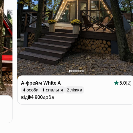
А-фрейм
White A
5.0
(
2
)
4 особи
1 спальня
2 ліжка
від
₴4 900
доба