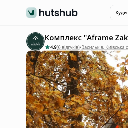
Куди
Комплекс "Aframe Zak
4.9
(
6 відгуків
)
•
Васильків, Київська 