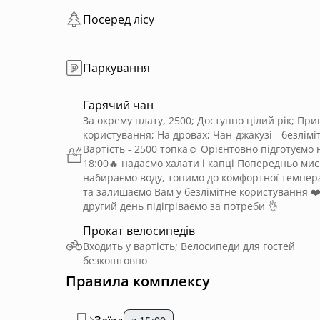
Посеред лісу
Паркування
Гарячий чан
За окрему плату, 2500; Доступно цілий рік; При
користування; На дровах; Чан-джакузі - безліміт
Вартість - 2500 топка☺️ Орієнтовно підготуємо 
18:00🔥 надаємо халати і капці Попередньо миє
набираємо воду, топимо до комфортної темпер
та залишаємо Вам у безлімітне користування ❤
другий день підігріваємо за потреби 👌
Прокат велосипедів
Входить у вартість; Велосипеди для гостей
безкоштовно
Правила комплексу