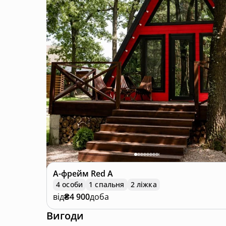
А-фрейм
Red A
4 особи
1 спальня
2 ліжка
від
₴4 900
доба
Вигоди