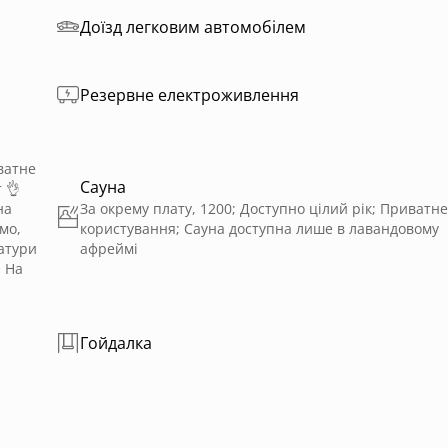
Доїзд легковим автомобілем
Резервне електроживлення
ватне
Сауна
 👌
на
За окрему плату, 1200; Доступно цілий рік; Приватне
мо,
користування; Сауна доступна лише в лавандовому
атури
афреймі
️ На
Гойдалка