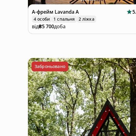
А-фрейм
Lavanda A
5
4 особи
1 спальня
2 ліжка
від
₴5 700
доба
Заброньовано