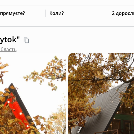
 прямуєте?
Коли?
2 доросл
ytok"
область