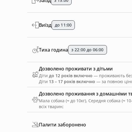
Заїзд
з 15:00
Виїзд
до 11:00
Тиха година
з 22:00 до 06:00
Дозволено проживати з дітьми
Діти
до 12 років включно
— проживають безк
Діти
13 – 17 років включно
— за повною ціно
Дозволено проживання з домашніми 
Мала собака (≈ до 10кг), Середня собака (≈ 10-
всіх тварин
;
Палити заборонено