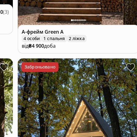
.0
(
3
)
А-фрейм
Green A
4 особи
1 спальня
2 ліжка
від
₴4 900
доба
Заброньовано