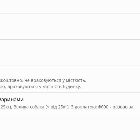
оштовно, не враховуються у місткість.
ю, враховуються у місткість будинку.
тваринами
25кг), Велика собака (≈ від 25кг)
;
З доплатою: ₴600 - разово за