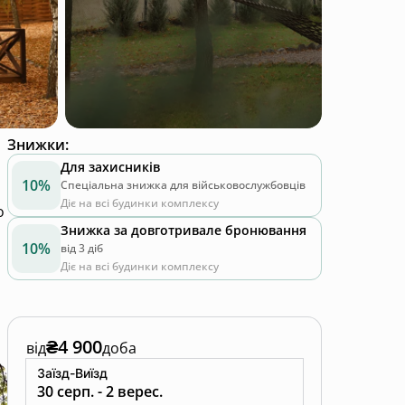
Знижки
:
Для захисників
10%
Спеціальна знижка для військовослужбовців
Діє на всі будинки комплексу
о
Знижка за довготривале бронювання
10%
від 3 діб
Діє на всі будинки комплексу
₴4 900
від
доба
Заїзд-Виїзд
30 серп. - 2 верес.