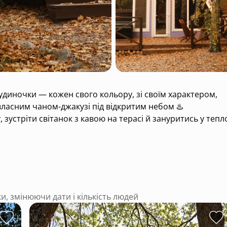
удиночки — кожен свого кольору, зі своїм характером,
ласним чаном-джакузі під відкритим небом ♨️
, зустріти світанок з кавою на терасі й зануритись у тепл
ки, змінюючи дати і кількість людей
аз — і дозволь собі спокій ☺️