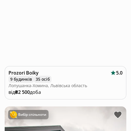
Prozori Boiky
5.0
9 будинків
35 осіб
Лопушанка-Хомина, Львівська область
від
₴2 500
доба
Вибір спільноти