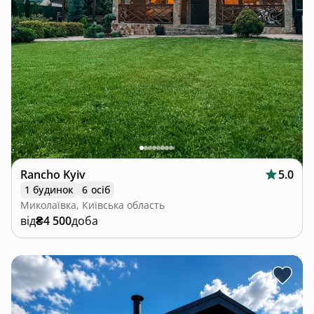
Rancho Kyiv
5.0
1 будинок
6 осіб
Миколаївка, Київська область
від
₴4 500
доба