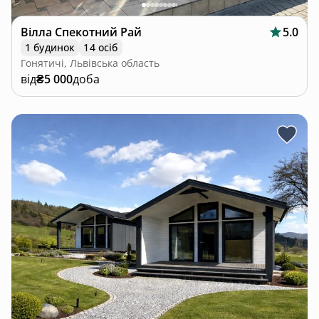
Вілла Спекотний Рай
5.0
1 будинок
14 осіб
Гонятичі, Львівська область
від
₴5 000
доба