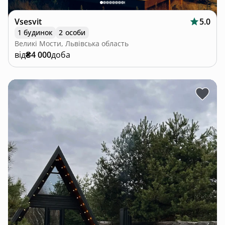
Vsesvit
5.0
1 будинок
2 особи
Великі Мости, Львівська область
від
₴4 000
доба