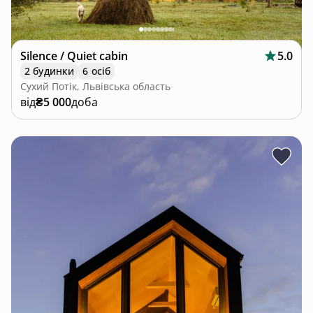
Silence / Quiet cabin
5.0
2 будинки
6 осіб
Сухий Потік, Львівська область
від
₴5 000
доба