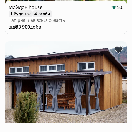
Майдан house
5.0
1 будинок
4 особи
Папірня, Львівська область
від
₴3 900
доба