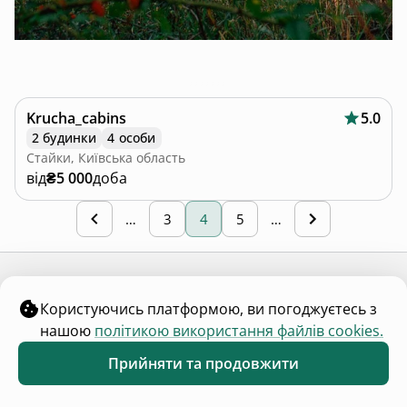
Krucha_cabins
5.0
2 будинки
4 особи
Стайки, Київська область
від
₴5 000
доба
…
3
4
5
…
Всі категорії
Користуючись платформою, ви погоджуєтесь з
нашою
політикою використання файлів cookies.
Прийняти та продовжити
Обране
Каталог
Меню