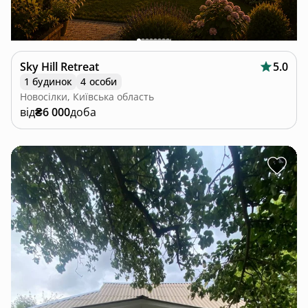
Sky Hill Retreat
5.0
1 будинок
4 особи
Новосілки, Київська область
від
₴6 000
доба