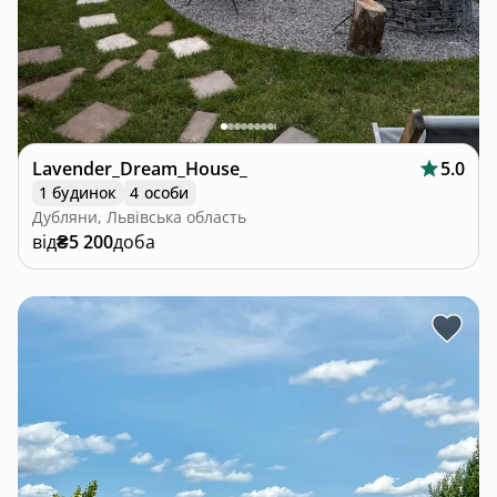
Lavender_Dream_House_
5.0
1 будинок
4 особи
Дубляни, Львівська область
від
₴5 200
доба