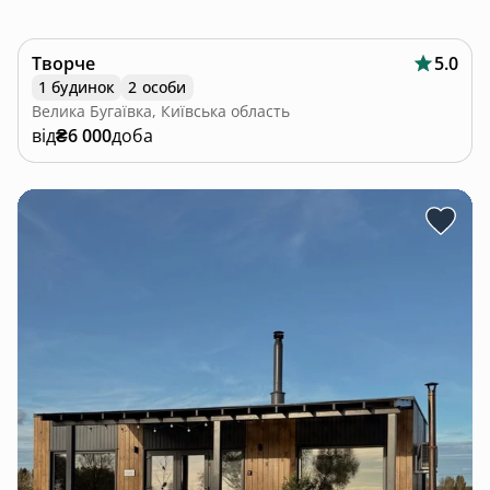
Творче
5.0
1 будинок
2 особи
Велика Бугаївка, Київська область
від
₴6 000
доба