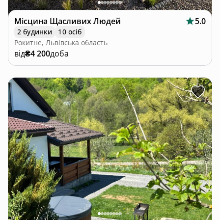
Місцина Щасливих Людей
5.0
2 будинки
10 осіб
Рокитне, Львівська область
від
₴4 200
доба