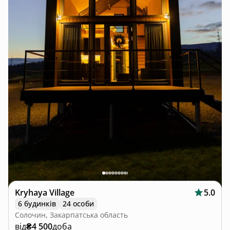
Kryhaya Village
5.0
6 будинків
24 особи
Солочин, Закарпатська область
від
₴4 500
доба