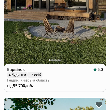
Барвінок
5.0
4 будинки
12 осіб
Гнідин, Київська область
від
₴5 700
доба