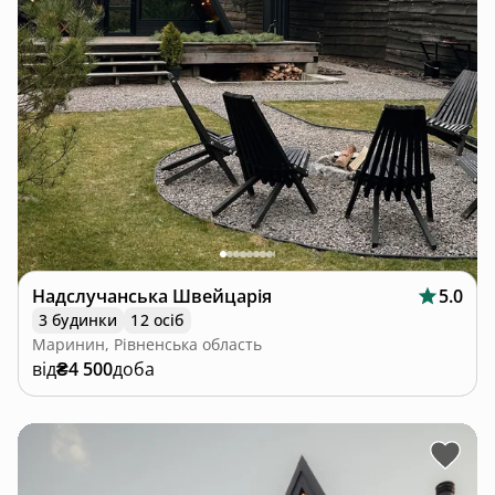
Надслучанська Швейцарія
5.0
3 будинки
12 осіб
Маринин, Рівненська область
від
₴4 500
доба