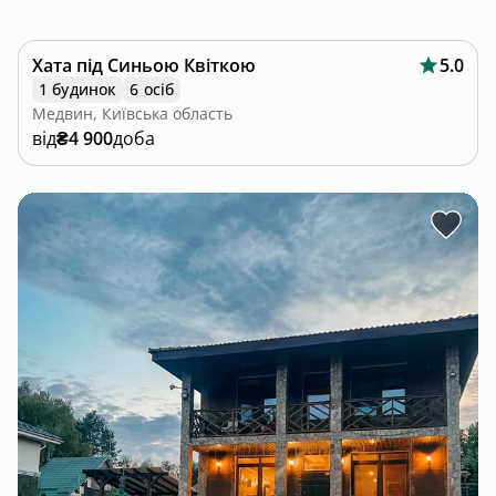
Хата під Синьою Квіткою
5.0
1 будинок
6 осіб
Медвин, Київська область
від
₴4 900
доба