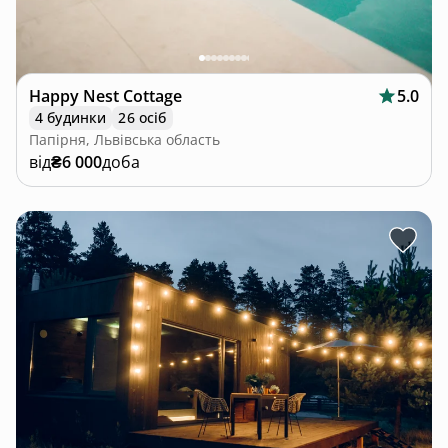
Happy Nest Cottage
5.0
4 будинки
26 осіб
Папірня, Львівська область
від
₴6 000
доба