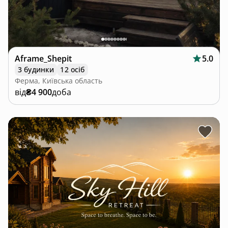
Aframe_Shepit
5.0
3 будинки
12 осіб
Ферма, Київська область
від
₴4 900
доба