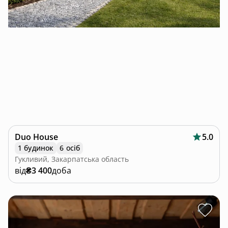
Duo House
5.0
1 будинок
6 осіб
Гукливий, Закарпатська область
від
₴3 400
доба