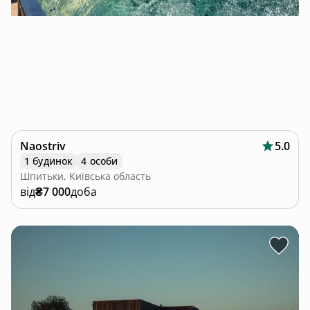
Naostriv
5.0
1 будинок
4 особи
Шпитьки, Київська область
від
₴7 000
доба