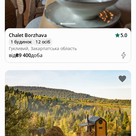
Chalet Borzhava
5.0
1 будинок
12 осіб
Гукливий, Закарпатська область
від
₴9 400
доба