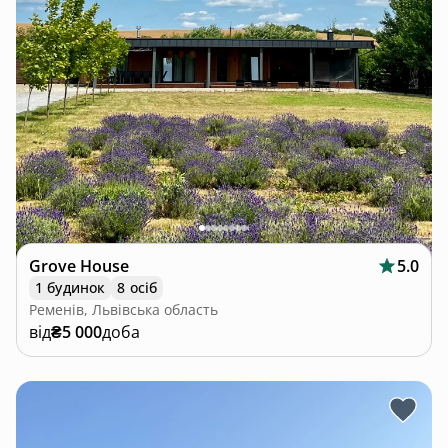
Grove House
5.0
1 будинок
8 осіб
Ременів, Львівська область
від
₴5 000
доба