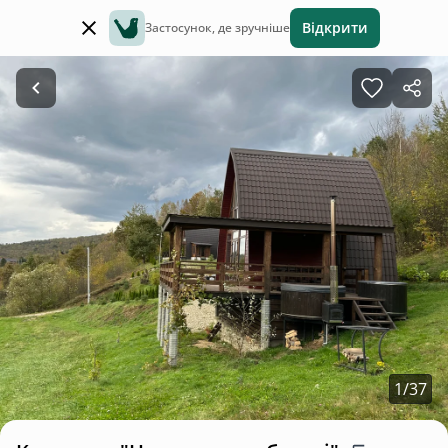
Відкрити
Застосунок, де зручніше
1
/
37