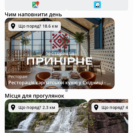
Чим наповнити день
Що поряд? 18.6 км
Ресторан
Ресторація карпатської кухні у Східниці - місце з характером і традиціями
Місця для прогулянок
Що поряд? 2.3 км
Що поряд? 4.4