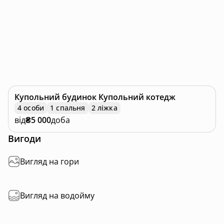
Купольний будинок
Купольний котедж
4 особи
1 спальня
2 ліжка
від
₴5 000
доба
Вигоди
Вигляд на гори
Вигляд на водойму