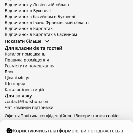
Відпочинок у Львівській області
Відпочинок в Буковелі
Відпочинок з басейном в Буковелі
Відпочинок в Івано-Франківській області
Відпочинок в Карпатах
Відпочинок в Карпатах з басейном
Відпочинок в Київській області
Показати більше
Відпочинок в Київській області з басейном
Для власників та гостей
Відпочинок в Тернопільській області
Каталог помешкань
Відпочинок у Вінницькій області
Правила розміщення
Відпочинок в Яремче
Розмістити помешкання
Відпочинок у Львівській області з басейном
Блог
Відпочинок з басейном в Тернопільській області
Цікаві місця
Що поряд
Каталог інвестицій
Для зв'язку
contact@hutshub.com
Чат команди підтримки
Оферта
Політика конфіденційності
Bикористання cookies
hutshub | ©
2026
Користуючись платформою, ви погоджуєтесь з