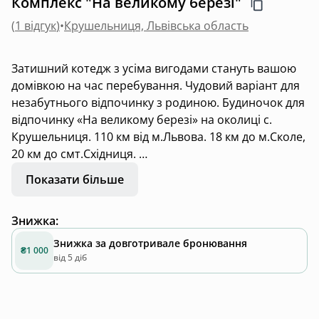
Комплекс "На великому березі"
(
1 відгук
)
•
Крушельниця, Львівська область
Затишний котедж з усіма вигодами стануть вашою
домівкою на час перебування. Чудовий варіант для
незабутнього відпочинку з родиною. Будиночок для
відпочинку «На великому березі» на околиці с.
Крушельниця. 110 км від м.Львова. 18 км до м.Сколе,
20 км до смт.Східниця.
Поруч із національним природним парком
Показати більше
«Сколівські Бескиди» індивідуальні чани (гарячий та
холодний) користування входить у вартість
Знижка
:
проживання!
Знижка за довготривале бронювання
₴1 000
-баня на території (додаткова оплата)
від 5 діб
-зона BBQ
Будинок розташований у живописній долині річки