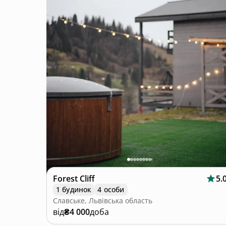
Forest Cliff
5.
1 будинок
4 особи
Славське, Львівська область
від
₴4 000
доба