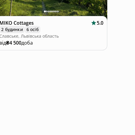
MIKO Cottages
5.0
2 будинки
6 осіб
Славське, Львівська область
від
₴4 500
доба