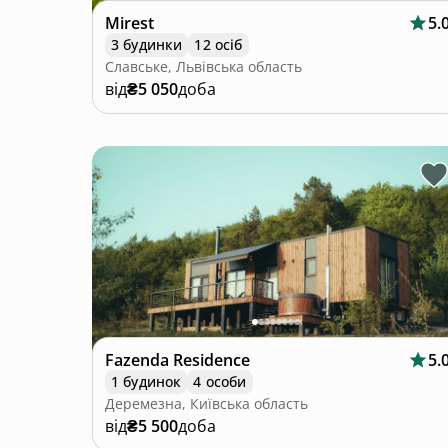
Mirest
5.
3 будинки
12 осіб
Славське, Львівська область
від
₴5 050
доба
Fazenda Residence
5.
1 будинок
4 особи
Деремезна, Київська область
від
₴5 500
доба