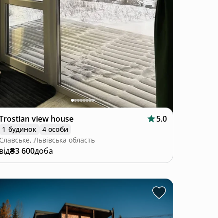
Trostian view house
5.0
1 будинок
4 особи
Славське, Львівська область
від
₴3 600
доба