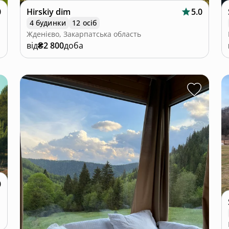
0
Hirskiy dim
5.0
4 будинки
12 осіб
Жденієво, Закарпатська область
від
₴2 800
доба
0