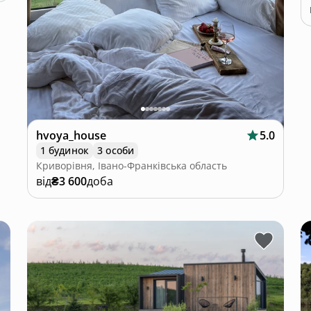
hvoya_house
5.0
1 будинок
3 особи
Криворівня, Івано-Франківська область
від
₴3 600
доба