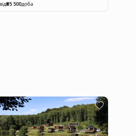
від
₴5 500
доба