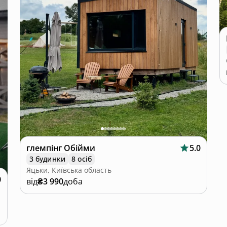
глемпінг Обійми
5.0
3 будинки
8 осіб
Яцьки, Київська область
0
від
₴3 990
доба