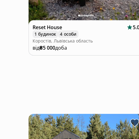
Reset House
5.
1 будинок
4 особи
Коростів, Львівська область
від
₴5 000
доба