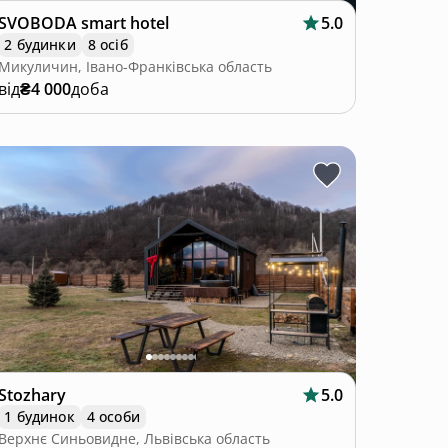
SVOBODA smart hotel
5.0
2 будинки
8 осіб
Микуличин, Івано-Франківська область
від
₴4 000
доба
Stozhary
5.0
1 будинок
4 особи
Верхнє Синьовидне, Львівська область