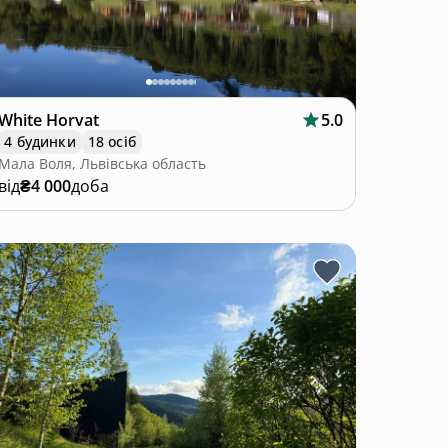
White Horvat
5.0
4 будинки
18 осіб
Мала Воля, Львівська область
від
₴4 000
доба