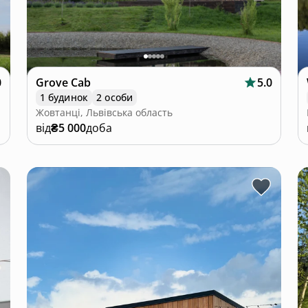
0
Grove Cab
5.0
1 будинок
2 особи
Жовтанці, Львівська область
від
₴5 000
доба