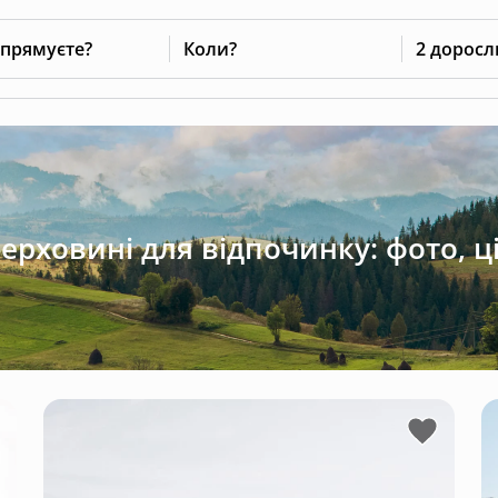
 прямуєте?
Коли?
2 доросл
Верховині для відпочинку: фото, ці