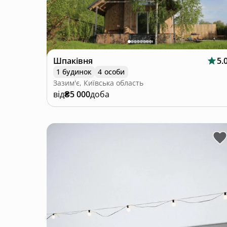
Шпаківня
5.
1 будинок
4 особи
Зазим'є, Київська область
від
₴5 000
доба