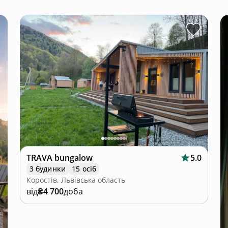
TRAVA bungalow
5.0
3 будинки
15 осіб
Коростів, Львівська область
від
₴4 700
доба