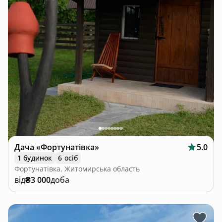
Дача «Фортунатівка»
5.0
1 будинок
6 осіб
Фортунатівка, Житомирська область
від
₴3 000
доба