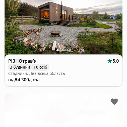
РІЗНОтрав'я
5.0
3 будинки
10 осіб
Стадники, Львівська область
від
₴4 300
доба