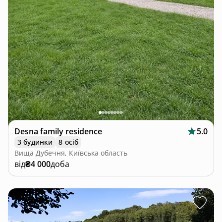
Desna family residence
5.0
3 будинки
8 осіб
Вища Дубечня, Київська область
від
₴4 000
доба