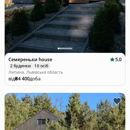
Семереньки house
5.0
2 будинки
10 осіб
Липина, Львівська область
від
₴4 400
доба