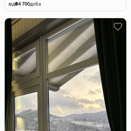
від
₴4 700
доба