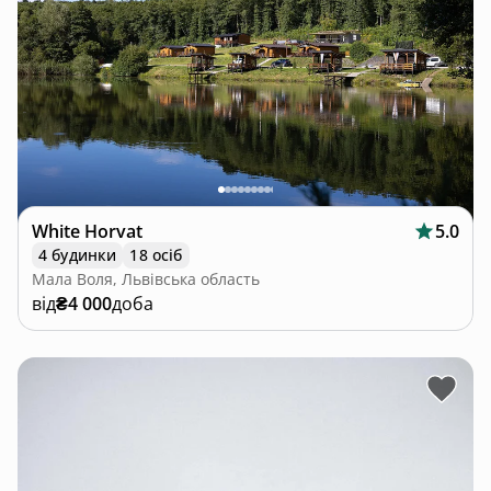
White Horvat
5.0
4 будинки
18 осіб
Мала Воля, Львівська область
від
₴4 000
доба