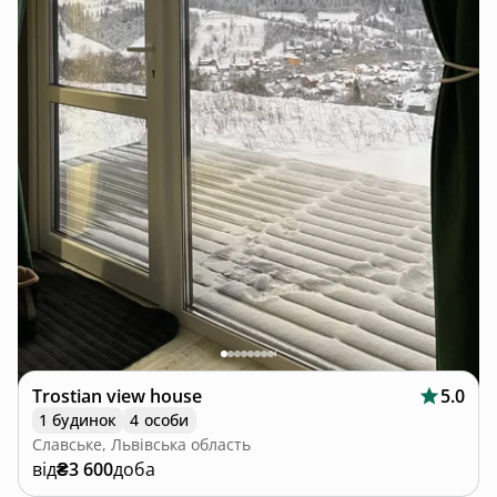
Trostian view house
5.0
1 будинок
4 особи
Славське, Львівська область
від
₴3 600
доба