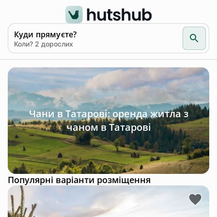
Куди прямуєте?
Коли? 2 дорослих
Чани в Татарові: оренда житла з
чаном в Татарові
Популярні варіанти розміщення