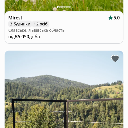
Mirest
5.0
3 будинки
12 осіб
Славське, Львівська область
від
₴5 050
доба