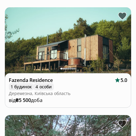
Fazenda Residence
5.0
1 будинок
4 особи
Деремезна, Київська область
від
₴5 500
доба