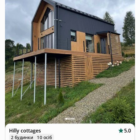
Hilly cottages
5.0
2 будинки
10 осіб