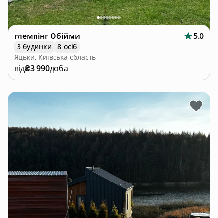
глемпінг Обійми
5.0
3 будинки
8 осіб
Яцьки, Київська область
від
₴3 990
доба