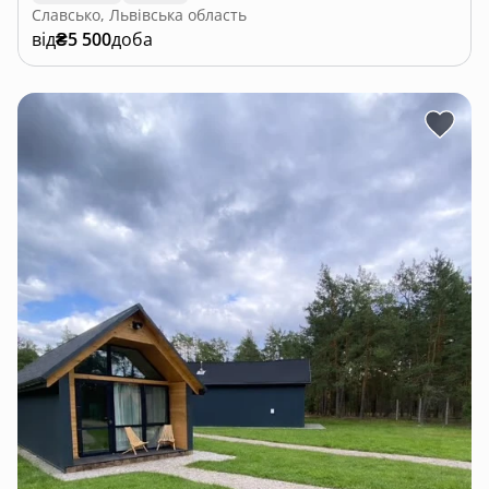
Славсько, Львівська область
від
₴5 500
доба