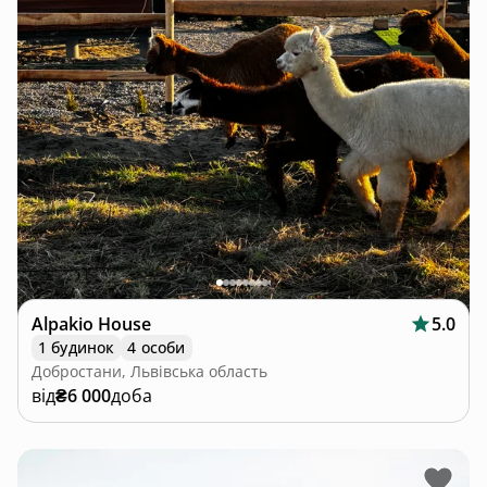
Alpakio House
5.0
1 будинок
4 особи
Добростани, Львівська область
від
₴6 000
доба