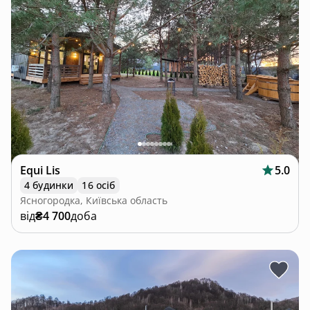
Equi Lis
5.0
4 будинки
16 осіб
Ясногородка, Київська область
від
₴4 700
доба