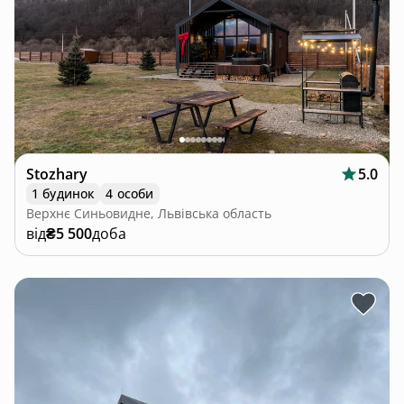
Stozhary
5.0
1 будинок
4 особи
Верхнє Синьовидне, Львівська область
від
₴5 500
доба