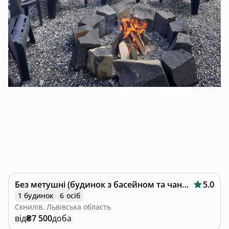
Без метушні (будинок з басейном та чаном)
5.0
1 будинок
6 осіб
Скнилів, Львівська область
від
₴7 500
доба