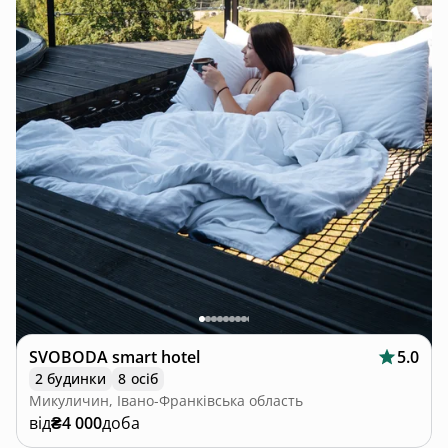
SVOBODA smart hotel
5.0
2 будинки
8 осіб
Микуличин, Івано-Франківська область
від
₴4 000
доба