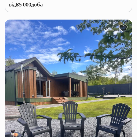
від
₴5 000
доба