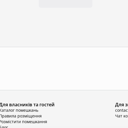
Для власників та гостей
Для з
Каталог помешкань
conta
Правила розміщення
Чат к
Розмістити помешкання
Блог