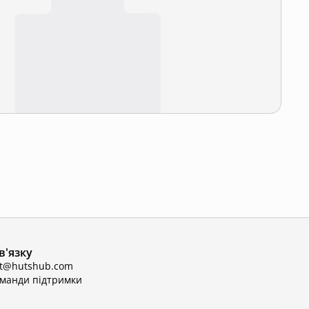
в'язку
ct@hutshub.com
оманди підтримки