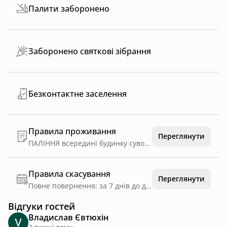
Палити заборонено
Заборонено святкові зібрання
Безконтактне заселення
Правила проживання
Переглянути
ПАЛІННЯ всередині будинку суворо ЗАБОРОНЕНО !!! (цигарок, вайпів, IQOS, кальянів, наркотичних сумішей тощо). •у разі ПОШКОДЖЕННЯ майна чи ЗНИКНЕННЯ наших речей з території, передбачене відшкодування у повній вартості. в УНІТАЗ прохання НІЧОГО не кидати. Для туалетного паперу та гігієнічних засобів є смітник. ПРАВИЛО ТИШІ після 22:00. Поважаймо сусідів та природу. У разі шумної чи агресивної поведінки маємо право виселити гостей без повернення коштів.
Правила скасування
Переглянути
Повне повернення: за 7 днів до дати заїзду
Відгуки гостей
Владислав Євтюхін