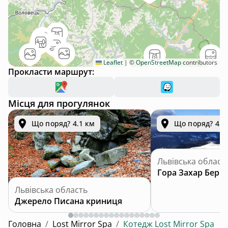
Leaflet
|
©
OpenStreetMap
contributors
Прокласти маршрут:
Місця для прогулянок
Що поряд? 4.1 км
Що поряд? 4.3
Львівська област
Гора Захар Берк
Львівська область
Джерело Писана криниця
Головна
/
Lost Mirror Spa
/
Котедж Lost Mirror Spa