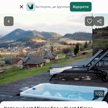
Відкрити
Застосунок, де зручніше
1
/
22