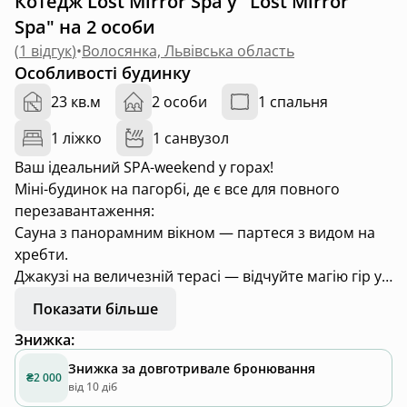
Котедж Lost Mirror Spa у "Lost Mirror
Spa" на 2 особи
(
1 відгук
)
•
Волосянка, Львівська область
Особливості будинку
23 кв.м
2 особи
1 спальня
1 ліжко
1 санвузол
Ваш ідеальний SPA-weekend у горах!
Міні-будинок на пагорбі, де є все для повного
перезавантаження:
Сауна з панорамним вікном — партеся з видом на
хребти.
Джакузі на величезній терасі — відчуйте магію гір у
теплій воді.
Показати більше
Дзеркальний фасад — естетика та приватність у
Знижка
:
кожній деталі.
Незабутній краєвид, який залишиться у вашому
Знижка за довготривале бронювання
₴2 000
серці назавжди.
від 10 діб