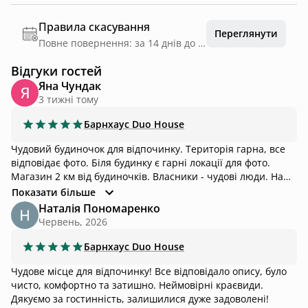
Правила скасування
Переглянути
Повне повернення: за 14 днів до дати заїзду
Відгуки гостей
Яна Чундак
3 тижні тому
Барнхаус
Duo House
Чудовий будиночок для відпочинку. Територія гарна, все
відповідає фото. Біля будинку є гарні локації для фото.
Магазин 2 км від будиночків. Власники - чудові люди. Нам
дуже сподобалося.
Показати більше
Наталія Пономаренко
Червень, 2026
Барнхаус
Duo House
Чудове місце для відпочинку! Все відповідало опису, було
чисто, комфортно та затишно. Неймовірні краєвиди.
Дякуємо за гостинність, залишилися дуже задоволені!