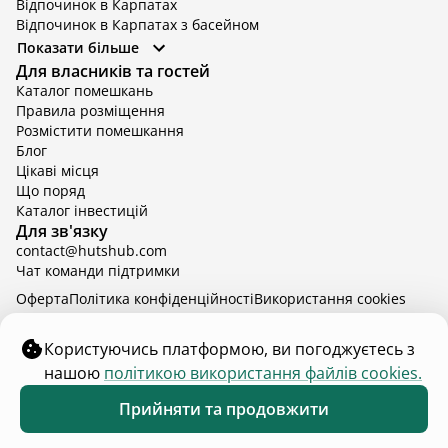
Відпочинок в Карпатах
Відпочинок в Карпатах з басейном
Відпочинок в Київській області
Показати більше
Відпочинок в Київській області з басейном
Для власників та гостей
Відпочинок в Тернопільській області
Каталог помешкань
Відпочинок у Вінницькій області
Правила розміщення
Відпочинок в Яремче
Розмістити помешкання
Відпочинок у Львівській області з басейном
Блог
Відпочинок з басейном в Тернопільській області
Цікаві місця
Що поряд
Каталог інвестицій
Для зв'язку
contact@hutshub.com
Чат команди підтримки
Оферта
Політика конфіденційності
Bикористання cookies
hutshub | ©
2026
Користуючись платформою, ви погоджуєтесь з
нашою
політикою використання файлів cookies.
₴3 900
від
доба
Забронювати
Прийняти та продовжити
28 - 31 серп.
2 дорослих