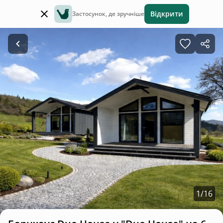
Відкрити
Застосунок, де зручніше
1
/
16