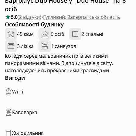
Барнхаус Duo House у "Duo House" на 6
осіб
5.0
(
2 відгуки
)
•
Гукливий, Закарпатська область
Особливості будинку
45 кв.м
6 осіб
2 спальні
3 ліжка
1 санвузол
Котедж серед мальовничих гір із великими
панорамними вікнами. Відпочиньте від світу,
насолоджуючись прекрасними краєвидами.
Вигоди
Wi-Fi
Кавоварка
Холодильник