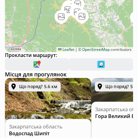
Leaflet
|
©
OpenStreetMap
contributors
Прокласти маршрут:
Місця для прогулянок
Що поряд? 5.6 км
Що поряд? 5.8
Закарпатська обл
Гора Великий Ве
Закарпатська область
Водоспад Шипіт