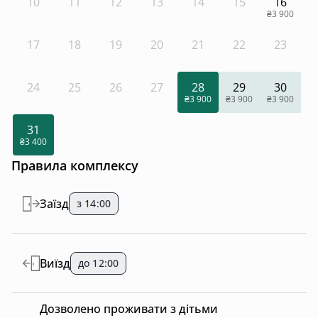
10
11
12
13
14
15
16
₴3 900
17
18
19
20
21
22
23
24
25
26
27
28
29
30
₴3 900
₴3 900
₴3 900
31
₴3 400
Правила комплексу
Заїзд
з 14:00
Виїзд
до 12:00
Дозволено проживати з дітьми