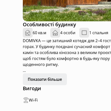
Особливості будинку
60 кв.м
4 особи
1 спальня
DOMIVKA — це затишний котедж для 2–4 гост
горах. У будинку поєднані сучасний комфорт
камін та особлива кінозона з великим проєк
щоб гостям було комфортно в будь-яку пору р
щоденного ритму.
Котедж розташований за кілька хвилин від за
Показати більше
Будинок має власну загороджену територію і
Вигоди
Простір підходить для відпочинку удвох, із 
насолодитися затишком, теплом, відпочинко
Wi-Fi