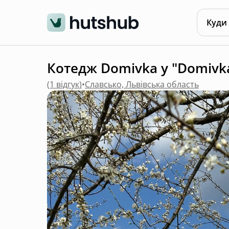
Куди
Котедж Domivka у "Domivka
(
1 відгук
)
•
Славсько, Львівська область