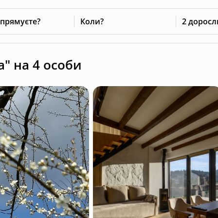
 прямуєте?
Коли?
2 доросл
" на 4 особи