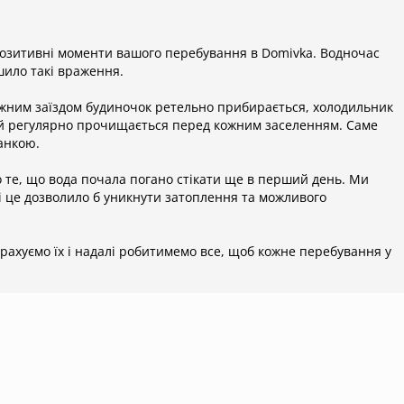
 вода погано спускалась з дня заїзду, але потоп стався на третій
ників, щоб допомогли нам зібрати воду. Було дуже багато
или аж до вітальні?» (очевидно, що не спеціально, дивне
и позитивні моменти вашого перебування в Domivka. Водночас
иємось щодня, іноді навіть двічі, тимпаче в спеку), ну і апогеєм
ило такі враження.
і сказала: «Дєвочки, у вас волосся випадає, тому забилось.
авно не чистили, але звинуватили нас.
ожним заїздом будиночок ретельно прибирається, холодильник
вій регулярно прочищається перед кожним заселенням. Саме
анкою.
 те, що вода почала погано стікати ще в перший день. Ми
 і це дозволило б уникнути затоплення та можливого
рахуємо їх і надалі робитимемо все, щоб кожне перебування у