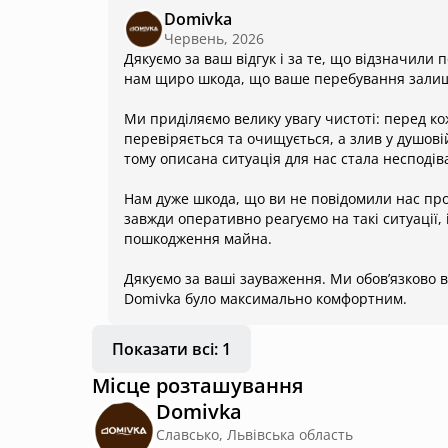
вішаки, хоча там багато місця для якогось комоду -
Domivka
день. Вода дійшла до вітальні. Ми викликали влас
Червень, 2026
недоречних коментарів, на кшлалт: «А чому ви зал
Дякуємо за ваш відгук і за те, що відзначил
питання), «оце ви накупались» (так, нас троє і ми м
нам щиро шкода, що ваше перебування залиш
стало, коли пані дістала маленький жмуток волосся 
Вітаміни треба пить»… Скоріш за все стік просто д
Ми приділяємо велику увагу чистоті: перед к
перевіряється та очищується, а злив у душо
тому описана ситуація для нас стала несподів
Нам дуже шкода, що ви не повідомили нас про
завжди оперативно реагуємо на такі ситуації,
пошкодження майна.
Дякуємо за ваші зауваження. Ми обов’язково в
Domivka було максимально комфортним.
Показати всі: 1
Місце розташування
Domivka
Славсько, Львівська область