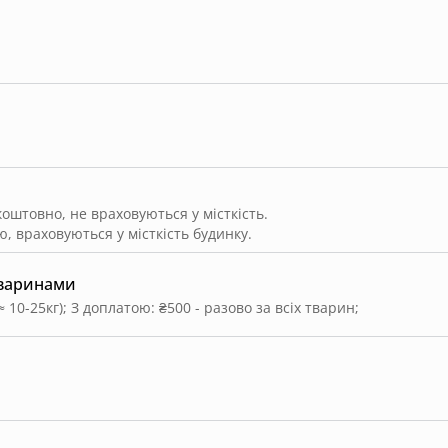
штовно, не враховуються у місткість.
, враховуються у місткість будинку.
тваринами
≈ 10-25кг)
;
З доплатою: ₴500 - разово за всіх тварин
;