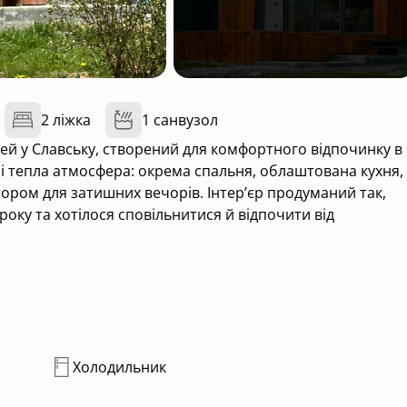
2 ліжка
1 санвузол
ей у Славську, створений для комфортного відпочинку в
 і тепла атмосфера: окрема спальня, облаштована кухня,
тором для затишних вечорів. Інтер’єр продуманий так,
оку та хотілося сповільнитися й відпочити від
лізничного вокзалу, тому до нього легко дістатися.
з терасою, мангалом, чаном і традиційною сауною.
сім’єю або друзями. DOMIVKA створена як місце, де можна
м на свіжому повітрі та атмосферою Карпат.
Холодильник