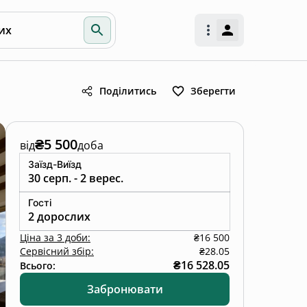
их
Поділитись
Зберегти
₴5 500
від
доба
Заїзд-Виїзд
30 серп. - 2 верес.
Гості
2 дорослих
Ціна
за
3 доби
:
₴16 500
Сервісний збір:
₴28.05
₴16 528.05
Всього:
Забронювати