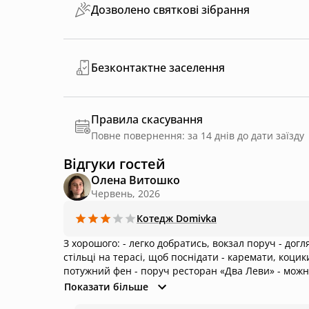
Дозволено святкові зібрання
Безконтактне заселення
Правила скасування
Повне повернення: за 14 днів до дати заїзду
Відгуки гостей
Олена Витошко
Червень, 2026
Котедж
Domivka
З хорошого: - легко добратись, вокзал поруч - доглянуте подвірʼя і тераса - гарний краєвид - є шезлонги, стіл і
стільці на терасі, щоб поснідати - каремати, коцик
потужний фен - поруч ресторан «Два Леви» - можна 
З холодильника смерділо. Рушники з плямами. Бага
Показати більше
столику біля пуфиків. - майже немає де зберігати р