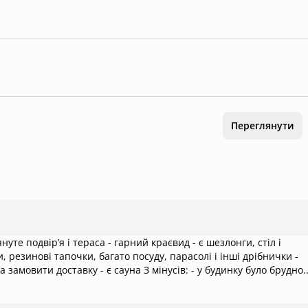
Переглянути
и, резинові тапочки, багато посуду, парасолі і інші дрібнички -
замовити доставку - є сауна З мінусів: - у будинку було брудно.
то мертвих комах скрізь. Брудні полички і підлога. Крихти на
ечі. На другому поверсі одна маленька стійка в кутку і три