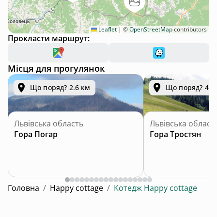
Leaflet
|
©
OpenStreetMap
contributors
Прокласти маршрут:
Місця для прогулянок
Що поряд? 2.6 км
Що поряд? 4.0
Львівська область
Львівська област
Гора Погар
Гора Тростян
Головна
/
Happy cottage
/
Котедж Happy cottage