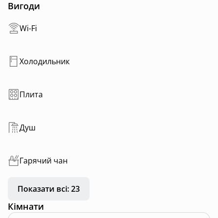
пору року — тиша, свіже повітря та близько до всіх
Вигоди
локацій ✨
Wi-Fi
📩 Пиши в Direct для бронювання
Холодильник
Плита
Душ
Гарячий чан
Показати всі: 23
Кімнати