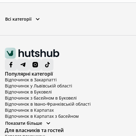
Всі категорії
Популярні категорії
Відпочинок в Закарпатті
Відпочинок у Львівській області
Відпочинок в Буковелі
Відпочинок з басейном в Буковелі
Відпочинок в Івано-Франківській області
Відпочинок в Карпатах
Відпочинок в Карпатах з басейном
Відпочинок в Київській області
Показати більше
Відпочинок в Київській області з басейном
Для власників та гостей
Відпочинок в Тернопільській області