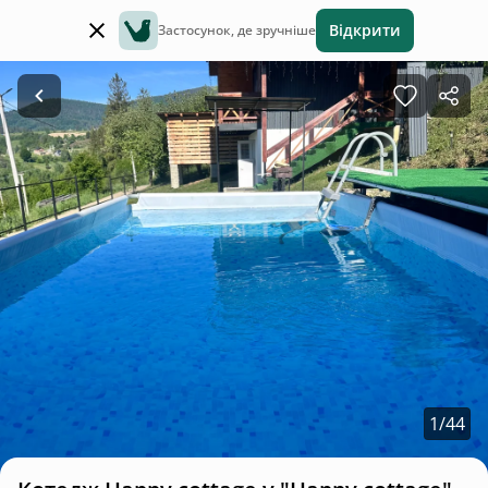
Відкрити
Застосунок, де зручніше
1
/
44