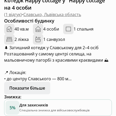
Котедж Happy cottage у "Happy cottage"
на 4 особи
(
1 відгук
)
•
Славсько, Львівська область
Особливості будинку
40 кв.м
4 особи
1 спальня
2 ліжка
1 санвузол
🌲 Затишний котедж у Славському для 2–4 осіб
Розташований у самому центрі селища, на
мальовничому пагорбі з красивими краєвидами ⛰️
📍 Локація:
• до центру Славського — 800 м
• гора Погар — 2 км
Показати більше
• гора Тростян — 4 км
Знижка
:
• гора Захар Беркут — 9 км
Для захисників
5%
Ідеальне місце для відпочинку в горах у будь-яку
Спеціальна знижка для військовослужбовців