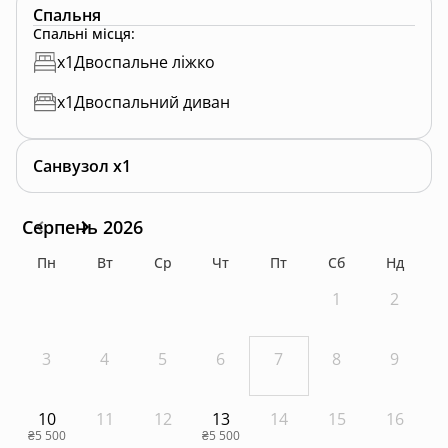
Спальня
Спальні місця
:
x
1
Двоспальне ліжко
x
1
Двоспальний диван
Санвузол x1
Серпень 2026
Пн
Вт
Ср
Чт
Пт
Сб
Нд
1
2
3
4
5
6
7
8
9
10
11
12
13
14
15
16
₴5 500
₴5 500