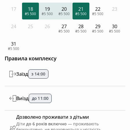
17
18
19
20
21
22
23
₴5 500
₴5 500
₴5 500
₴5 500
₴5 500
24
25
26
27
28
29
30
₴5 500
₴5 500
₴5 500
₴5 500
31
₴5 500
Правила комплексу
Заїзд
з 14:00
Виїзд
до 11:00
Дозволено проживати з дітьми
Діти
до 6 років включно
— проживають
безкоштовно, не враховуються у місткість.