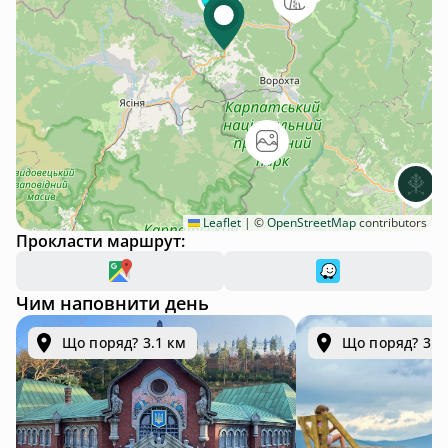
Leaflet
|
©
OpenStreetMap
contributors
Прокласти маршрут:
Чим наповнити день
Що поряд? 3.1 км
Що поряд? 31.