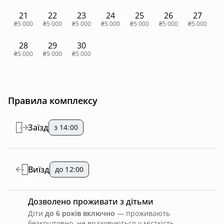
21
22
23
24
25
26
27
₴5 000
₴5 000
₴5 000
₴5 000
₴5 000
₴5 000
₴5 000
28
29
30
₴5 000
₴5 000
₴5 000
Правила комплексу
Заїзд
з 14:00
Виїзд
до 12:00
Дозволено проживати з дітьми
Діти
до 6 років включно
— проживають
безкоштовно, не враховуються у місткість.