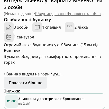
Котедж МАРЕВО у "Карпати МАРЕВО" на
3 особи
(
Немає відгуків
)
•
Яблуниця, Івано-Франківська область
Особливості будинку
3 особи
1 спальня
2 ліжка
1 санвузол
Окремий люкс-будиночок у с. Яблуниця (15 км від
Буковеля)
З усім необхідним для комфортного проживання в
горах.
• Ванна з видом на гори / душ
• Кухня-мрія з усім приладдям
Показати більше
(плита, мікрохвильова, посуд)
Знижка
:
• Кондиціонер
• Тепла підлога
Знижка за довготривале бронювання
₴1 000
• Розміщення 2+1
від 2 діб