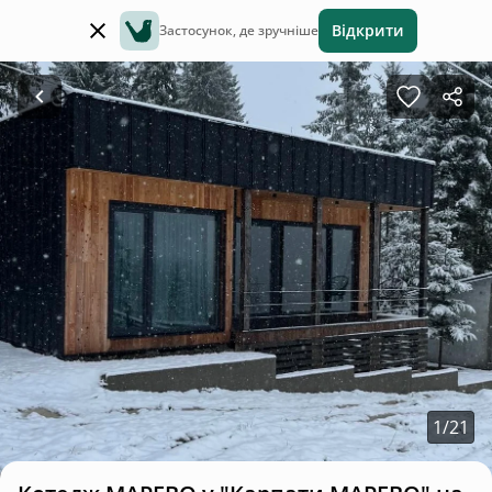
Відкрити
Застосунок, де зручніше
1
/
21