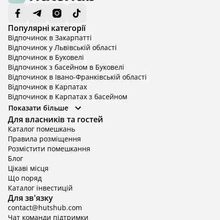
Популярні категорії
Відпочинок в Закарпатті
Відпочинок у Львівській області
Відпочинок в Буковелі
Відпочинок з басейном в Буковелі
Відпочинок в Івано-Франківській області
Відпочинок в Карпатах
Відпочинок в Карпатах з басейном
Відпочинок в Київській області
Показати більше
Відпочинок в Київській області з басейном
Для власників та гостей
Відпочинок в Тернопільській області
Каталог помешкань
Відпочинок у Вінницькій області
Правила розміщення
Відпочинок в Яремче
Розмістити помешкання
Відпочинок у Львівській області з басейном
Блог
Відпочинок з басейном в Тернопільській області
Цікаві місця
Що поряд
Каталог інвестицій
Для зв'язку
contact@hutshub.com
Чат команди підтримки