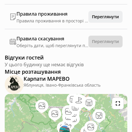
Правила проживання
Переглянути
Правила проживання в просторі МАРЕВО: 1. У приміщенні заборонено курити. 2. У разі пошкоджень майна — відшкодування у повному обсязі. Це стосується значних пошкоджень: меблі, техніка, сантехніка. 3. Якщо ви подорожуєте з домашнім улюбленцем — усю відповідальність за нього несе власник. 4. Заселення — з 14:00, виселення — до 12:00. Ми дуже любимо наших гостей і піклуємося про їхній комфорт. Будь ласка, подбайте і ви про свій спокій та безпеку 🤍
Правила скасування
Переглянути
Оберіть дати, щоб переглянути правила
Відгуки гостей
У цього будинку ще немає відгуків
Місце розташування
Карпати МАРЕВО
Яблуниця, Івано-Франківська область