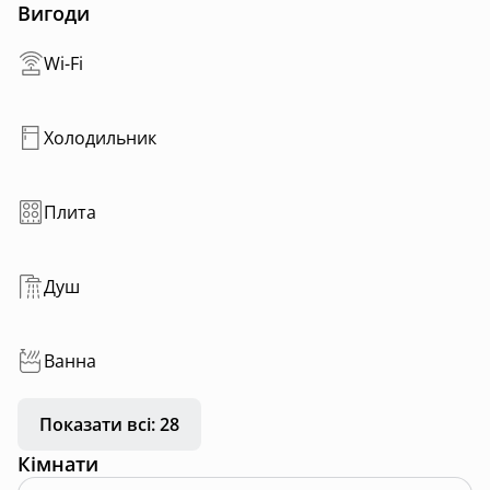
• Пральна машина
Вигоди
• Мангал
• Wi-Fi
Wi-Fi
✅ Постійне світло і тепло
🐶 Pet-friendly
Холодильник
Недавно відкрилися!
Плита
Душ
Ванна
Показати всі: 28
Кімнати