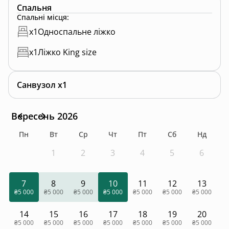
Спальня
Спальні місця
:
x
1
Односпальне ліжко
x
1
Ліжко King size
Санвузол x1
Вересень 2026
Пн
Вт
Ср
Чт
Пт
Сб
Нд
1
2
3
4
5
6
7
8
9
10
11
12
13
₴5 000
₴5 000
₴5 000
₴5 000
₴5 000
₴5 000
₴5 000
14
15
16
17
18
19
20
₴5 000
₴5 000
₴5 000
₴5 000
₴5 000
₴5 000
₴5 000