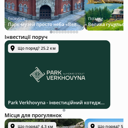
Екскурсії
Поїздки
Парк-музей просто неба «Велична Україна»
Інвестиції поруч
Що поряд? 25.2 км
Park Verkhovyna - інвестиційний котеджний комплекс біля Верховини в Карпатах
Місця для прогулянок
Що поряд? 4.3 км
Що поряд? 5.4