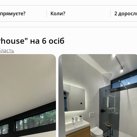
 прямуєте?
Коли?
2 доросл
house" на 6 осіб
бласть