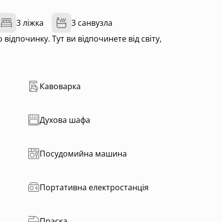
3 ліжка
3 санвузла
ідпочинку. Тут ви відпочинете від світу,
Кавоварка
Духова шафа
Посудомийна машина
Портативна електростанція
Праска