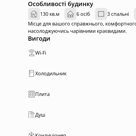
Особливості будинку
130 кв.м
6 осіб
3 спальні
Місце для вашого справжнього, комфортного в
насолоджуючись чарівними краєвидами.
Вигоди
Wi-Fi
Холодильник
Плита
Душ
Кондиціонер