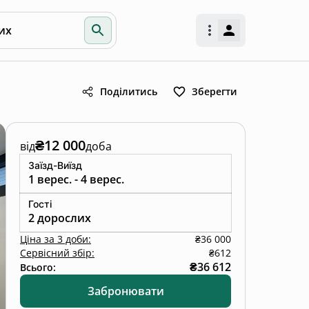
их
Поділитись
Зберегти
₴12 000
від
доба
Заїзд-Виїзд
1 верес. - 4 верес.
Гості
2 дорослих
Ціна
за
3 доби
:
₴36 000
Сервісний збір:
₴612
₴36 612
Всього:
Забронювати