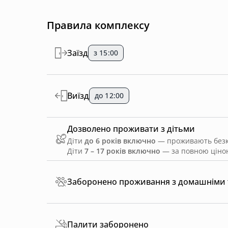
Правила комплексу
Заїзд
з 15:00
Виїзд
до 12:00
Дозволено проживати з дітьми
Діти
до 6 років включно
— проживають безко
Діти
7 – 17 років включно
— за повною ціною
Заборонено проживання з домашніми
Палити заборонено