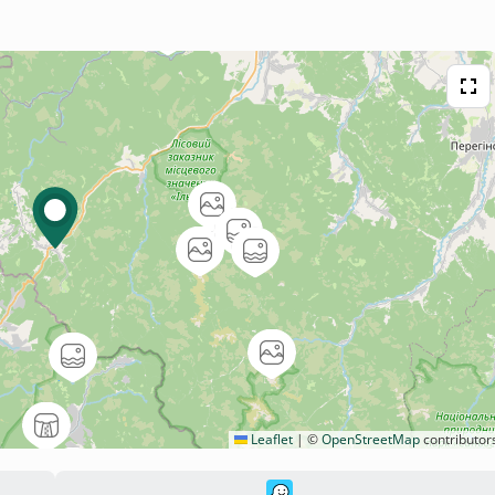
Leaflet
|
©
OpenStreetMap
contributor