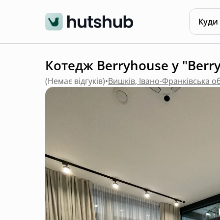
Куди
Котедж Berryhouse у "Berry
(
Немає відгуків
)
•
Вишків, Івано-Франківська о