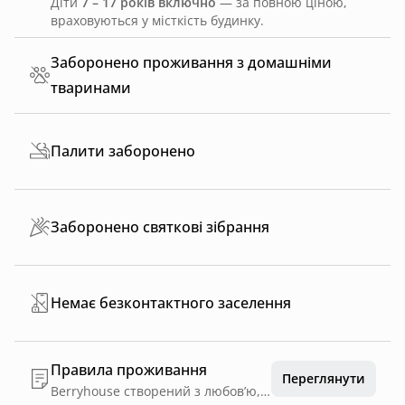
Діти
7 – 17 років включно
— за повною ціною,
враховуються у місткість будинку.
Заборонено проживання з домашніми
тваринами
Палити заборонено
Заборонено святкові зібрання
Немає безконтактного заселення
Правила проживання
Переглянути
Berryhouse створений з любов’ю, тож просимо ставитись дбайливо до майна та до природи навколо. Заселення з 15:00, виїзд до 12:00. Якщо вам потрібно інший час- напишіть нам. При можливості, ми завжди йдемо назустріч. При поселенні, предʼявіть документ, що посвідчує особу, та заповніть реєстраційну картку. Паління в будинку (включно з електронними сигаретами) заборонено. Штраф 10 000 грн. Домашні улюбленці дозволені тільки за попередньою згодою та внесеною заставою. Підтримуйте будь ласка, порядок - так, щоб вам самим було приємно перебувати в домі. Сміття можна винести у спеціально відведене місце. Не залишайте їжу відкритою, щоб уникнути появи комах. Ми просимо уникати гучних вечірок. Перевіряйте будь ласка перед виходом, чи вимкнена техніка. Не залишайте без нагляду відкритий вогонь або свічки. За відсутності гостей, двері та вікна мають бути зачинені. Паркування дозволене у позначеній зоні. Гості несуть матеріальну відповідальність за завдані збитки. У разі грубого порушення правил, Berryhouse залишає за собою право припинити проживання, без повернення коштів.