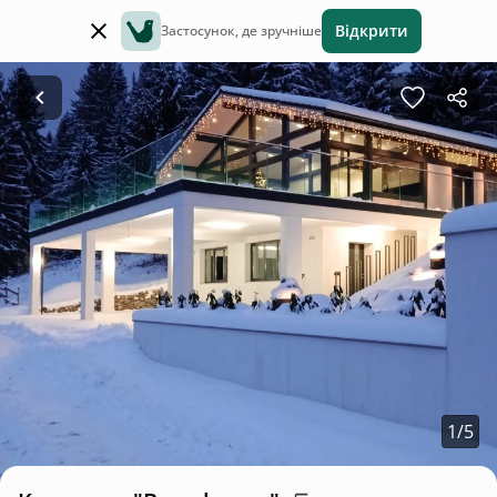
Відкрити
Застосунок, де зручніше
1
/
5