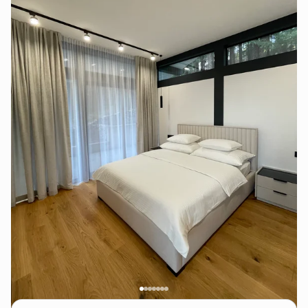
Електрозабезпечення автономне та безперебійне,
що гарантує комфорт незалежно від зовнішніх умов.
Поруч — гірські маршрути для прогулянок, ліси,
полонини та автентичні карпатські села. Berryhaus
ідеально підходить для сімей, пар або невеликих
компаній, які шукають тишу, простір і комфорт у
горах.