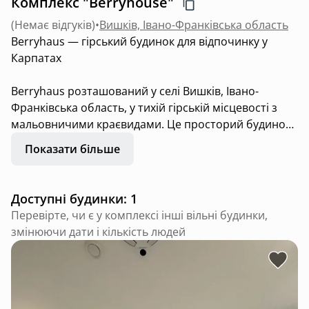
Комплекс "Berryhouse"
(
Немає відгуків
)
•
Вишків, Івано-Франківська область
Berryhaus — гірський будинок для відпочинку у
Карпатах
Berryhaus розташований у селі Вишків, Івано-
Франківська область, у тихій гірській місцевості з
мальовничими краєвидами. Це просторий будинок
площею 130 м², розрахований на комфортне
Показати більше
проживання 6 гостей.
У будинку — велика кухня-вітальня з панорамними
Доступні будинки: 1
вікнами та видом на гори, дві спальні з
Перевірте, чи є у комплексі інші вільні будинки,
двоспальними ліжками, ігрова кімната з
змінюючи дати і кількість людей
двоспальним диваном та три окремі санвузли.
У нас є велика тераса, чан, сезонний басейн та зона
барбекю — усе для повноцінного відпочинку на
природі.