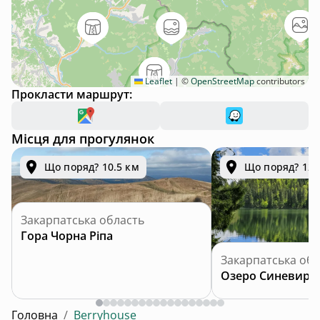
Leaflet
|
©
OpenStreetMap
contributors
Прокласти маршрут:
Місця для прогулянок
Що поряд? 10.5 км
Що поряд? 12.
Закарпатська область
Гора Чорна Ріпа
Закарпатська обл
Озеро Синевир
Головна
/
Berryhouse