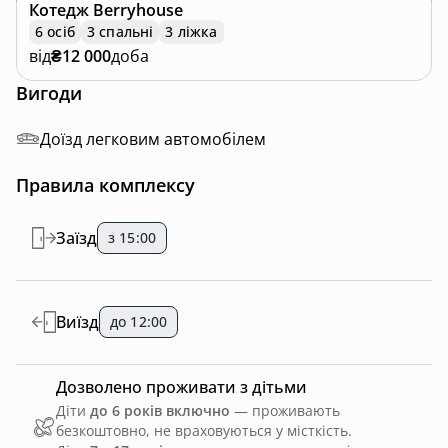
Котедж
Berryhouse
6 осіб
3 спальні
3 ліжка
від
₴12 000
доба
Вигоди
Доїзд легковим автомобілем
Правила комплексу
Заїзд
з 15:00
Виїзд
до 12:00
Дозволено проживати з дітьми
Діти
до 6 років включно
— проживають
безкоштовно, не враховуються у місткість.