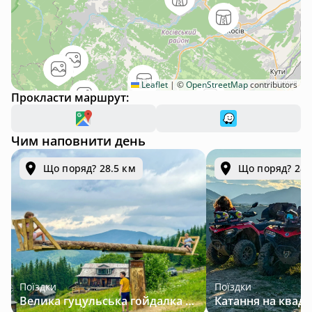
Leaflet
|
©
OpenStreetMap
contributors
Прокласти маршрут:
Чим наповнити день
Що поряд? 28.5 км
Що поряд? 28.
Поїздки
Поїздки
Велика гуцульська гойдалка — джип-тур у Карпатах