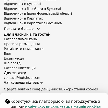
Відпочинок в Буковелі
Відпочинок з басейном в Буковелі
Відпочинок в Івано-Франківській області
Відпочинок в Карпатах
Відпочинок в Карпатах з басейном
Відпочинок в Київській області
Показати більше
Відпочинок в Київській області з басейном
Для власників та гостей
Відпочинок в Тернопільській області
Каталог помешкань
Відпочинок у Вінницькій області
Правила розміщення
Відпочинок в Яремче
Розмістити помешкання
Відпочинок у Львівській області з басейном
Блог
Відпочинок з басейном в Тернопільській області
Цікаві місця
Що поряд
Каталог інвестицій
Для зв'язку
contact@hutshub.com
Чат команди підтримки
Оферта
Політика конфіденційності
Bикористання cookies
hutshub | ©
2026
Користуючись платформою, ви погоджуєтесь з
нашою
політикою використання файлів cookies.