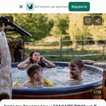
Відкрити
Застосунок, де зручніше
1
/
38