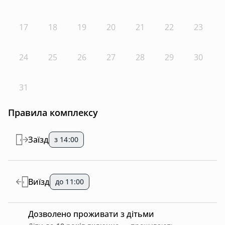
пательня.
Все входить у вартість оренди.
17
18
19
20
21
22
23
Харчування немає. Є партнери, які готують і
доставляють їжу.
24
25
26
27
28
29
30
31
Правила комплексу
Заїзд
з 14:00
Виїзд
до 11:00
Дозволено проживати з дітьми