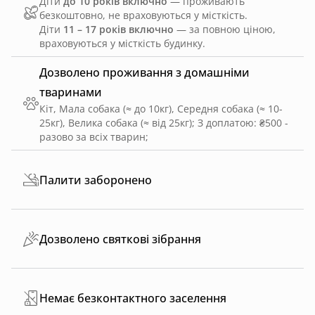
Діти
до 10 років включно
— проживають
безкоштовно, не враховуються у місткість.
Діти
11 – 17 років включно
— за повною ціною,
враховуються у місткість будинку.
Дозволено проживання з домашніми
тваринами
Кіт, Мала собака (≈ до 10кг), Середня собака (≈ 10-
25кг), Велика собака (≈ від 25кг)
;
З доплатою: ₴500 -
разово за всіх тварин
;
Палити заборонено
Дозволено святкові зібрання
Немає безконтактного заселення