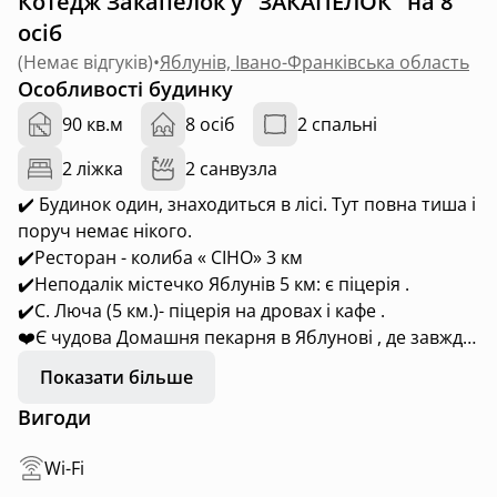
Котедж Закапелок у "ЗАКАПЕЛОК" на 8
осіб
(
Немає відгуків
)
•
Яблунів, Івано-Франківська область
Особливості будинку
90 кв.м
8 осіб
2 спальні
2 ліжка
2 санвузла
✔️ Будинок один, знаходиться в лісі. Тут повна тиша і
поруч немає нікого.
✔️Ресторан - колиба « СІНО» 3 км
✔️Неподалік містечко Яблунів 5 км: є піцерія .
✔️С. Люча (5 км.)- піцерія на дровах і кафе .
❤️Є чудова Домашня пекарня в Яблунові , де завжди
є свіжа випічка і солодкі делікатеси.
Показати більше
Також в с. м.т Яблунів є магазини , аптеки,
Вигоди
поліклініка, церква, пожежна частина, пост поліції ,
нотаріус, банкомати Приватбанку та Ощадбанку,
Wi-Fi
відділення Укрпошти, Нова пошта.