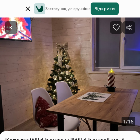
Відкрити
Застосунок, де зручніше
1
/
16