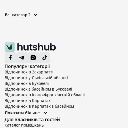
Всі категорії
Популярні категорії
Відпочинок в Закарпатті
Відпочинок у Львівській області
Відпочинок в Буковелі
Відпочинок з басейном в Буковелі
Відпочинок в Івано-Франківській області
Відпочинок в Карпатах
Відпочинок в Карпатах з басейном
Відпочинок в Київській області
Показати більше
Відпочинок в Київській області з басейном
Для власників та гостей
Відпочинок в Тернопільській області
Каталог помешкань