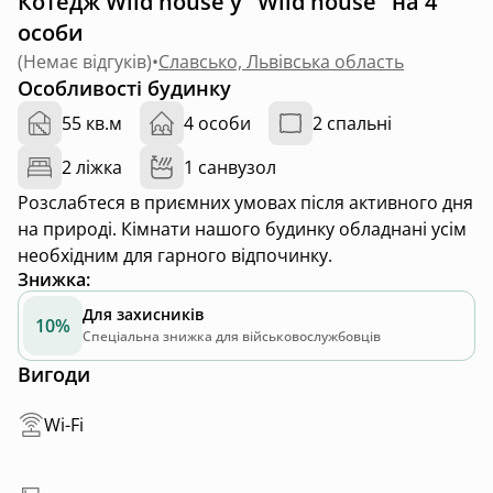
Котедж Wild house у "Wild house" на 4
особи
(
Немає відгуків
)
•
Славсько, Львівська область
Особливості будинку
55 кв.м
4 особи
2 спальні
2 ліжка
1 санвузол
Розслабтеся в приємних умовах після активного дня
на природі. Кімнати нашого будинку обладнані усім
необхідним для гарного відпочинку.
Знижка
:
Для захисників
10%
Спеціальна знижка для військовослужбовців
Вигоди
Wi-Fi