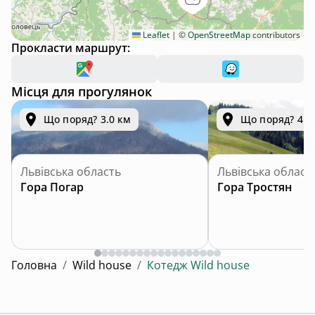
Leaflet
|
©
OpenStreetMap
contributors
Прокласти маршрут:
Місця для прогулянок
Що поряд? 3.0 км
Що поряд? 4.4
Львівська область
Львівська област
Гора Погар
Гора Тростян
Головна
/
Wild house
/
Котедж Wild house