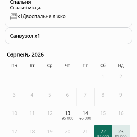
Спальня
Спальні місця
:
x
1
Двоспальне ліжко
Санвузол x1
Серпень 2026
Пн
Вт
Ср
Чт
Пт
Сб
Нд
1
2
3
4
5
6
7
8
9
10
11
12
13
14
15
16
₴5 000
₴5 000
17
18
19
20
21
22
23
₴5 000
₴5 000