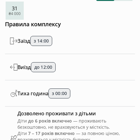
31
₴4 000
Правила комплексу
Заїзд
з 14:00
Виїзд
до 12:00
Тиха година
з 00:00
Дозволено проживати з дітьми
Діти
до 6 років включно
— проживають
безкоштовно, не враховуються у місткість.
Діти
7 – 17 років включно
— за повною ціною,
враховуються у місткість будинку.