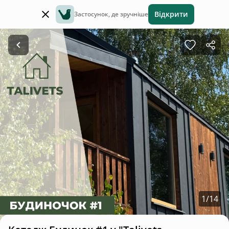
Відкрити
Застосунок, де зручніше
1
/
14