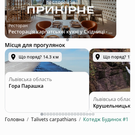
Ресторан
Ресторація карпатської кухні у Східниці - місце з характером і традиціями
Місця для прогулянок
Що поряд? 14.3 км
Що поряд? 17.
Львівська область
Гора Парашка
Львівська област
Крушельницький
Головна
/
Talivets carpathians
/
Котедж Будинок #1