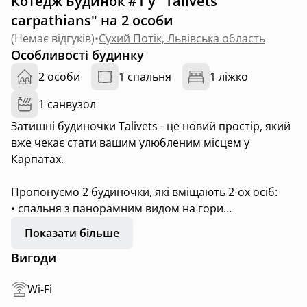
Котедж Будинок #1 у "Talivets
carpathians" на 2 особи
(
Немає відгуків
)
•
Сухий Потік, Львівська область
Особливості будинку
2 особи
1 спальня
1 ліжко
1 санвузол
Затишні будиночки Talivets - це новий простір, який
вже чекає стати вашим улюбленим місцем у
Карпатах.
Пропонуємо 2 будиночки, які вміщають 2-ох осіб:
• спальня з панорамним видом на гори
• повноцінна кухня з усім необхідним
Показати більше
• тераса з неймовірним краєвидом
Вигоди
• мангальна зона з усім для розпалювання
Wi-Fi
🐾 Ми pets friendly — твій улюбленець теж буде в