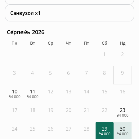
Санвузол x1
Серпень 2026
Пн
Вт
Ср
Чт
Пт
Сб
Нд
1
2
3
4
5
6
7
8
9
10
11
12
13
14
15
16
₴4 000
₴4 000
17
18
19
20
21
22
23
₴4 000
24
25
26
27
28
29
30
₴4 000
₴4 000