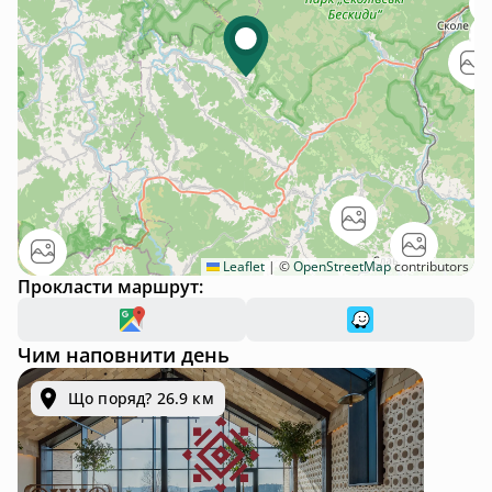
Leaflet
|
©
OpenStreetMap
contributors
Прокласти маршрут:
Чим наповнити день
Що поряд? 26.9 км