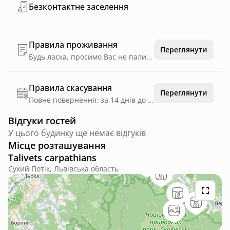
Безконтактне заселення
Правила проживання
Переглянути
Будь ласка, просимо Вас не палити всередині будиночку, не смітити на території та не шуміти після 23:00.
Правила скасування
Переглянути
Повне повернення: за 14 днів до дати заїзду
Відгуки гостей
У цього будинку ще немає відгуків
Місце розташування
Talivets carpathians
Сухий Потік, Львівська область