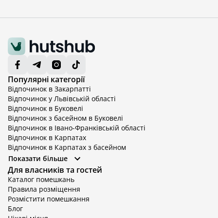
Популярні категорії
Відпочинок в Закарпатті
Відпочинок у Львівській області
Відпочинок в Буковелі
Відпочинок з басейном в Буковелі
Відпочинок в Івано-Франківській області
Відпочинок в Карпатах
Відпочинок в Карпатах з басейном
Відпочинок в Київській області
Показати більше
Відпочинок в Київській області з басейном
Для власників та гостей
Відпочинок в Тернопільській області
Каталог помешкань
Відпочинок у Вінницькій області
Правила розміщення
Відпочинок в Яремче
Розмістити помешкання
Відпочинок у Львівській області з басейном
Блог
Відпочинок з басейном в Тернопільській області