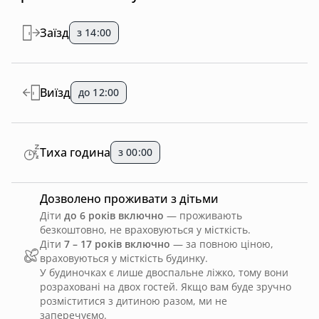
Заїзд
з 14:00
Виїзд
до 12:00
Тиха година
з 00:00
Дозволено проживати з дітьми
Діти
до 6 років включно
— проживають
безкоштовно, не враховуються у місткість.
Діти
7 – 17 років включно
— за повною ціною,
враховуються у місткість будинку.
У будиночках є лише двоспальне ліжко, тому вони
розраховані на двох гостей. Якщо вам буде зручно
розміститися з дитиною разом, ми не
заперечуємо.