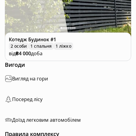
Котедж
Будинок #1
2 особи
1 спальня
1 ліжко
від
₴4 000
доба
Вигоди
Вигляд на гори
Посеред лісу
Доїзд легковим автомобілем
Правила комплексу