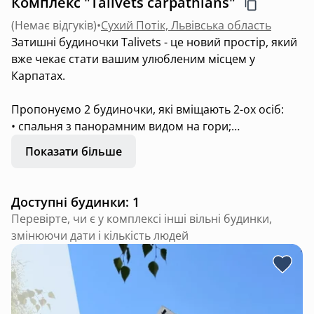
Комплекс "Talivets carpathians"
(
Немає відгуків
)
•
Сухий Потік, Львівська область
Затишні будиночки Talivets - це новий простір, який
вже чекає стати вашим улюбленим місцем у
Карпатах.
Пропонуємо 2 будиночки, які вміщають 2-ох осіб:
• спальня з панорамним видом на гори;
• повноцінна кухня з усім необхідним;
Показати більше
• тераса з неймовірним краєвидом;
• мангальна зона з усім наповненням.
Доступні будинки: 1
Є чан і сауна.Оплачується окремо.
Перевірте, чи є у комплексі інші вільні будинки,
змінюючи дати і кількість людей
🐾 Ми pets friendly — твій улюбленець теж буде в
захваті!
Поруч знаходиться гірськолижний курорт Плай,
Славсько та Захар Беркут, а також мальовничий