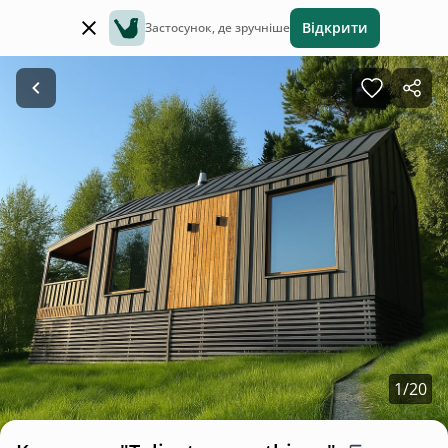
Відкрити
Застосунок, де зручніше
1
/
20