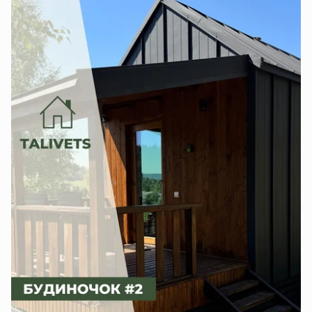
водоспад Кам’янка. Для тих, хто любить
гастрономічний відпочинок, неподалік є відомі
заклади «Хата Свята» та «Золота форель».
• Локація: с. Сухий Потік, Львівська область,
Сколівський р-н
• Мінімальне бронювання — від 2 ночей
Концепція комплексу — створити простір для
затишного, камерного відпочинку серед гірської
природи. Тут ви зможете зупинитися від метушні,
провести час у тиші або ж вирушити досліджувати
навколишні цікавинки.