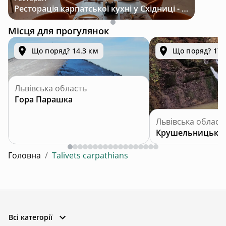
Ресторація карпатської кухні у Східниці - місце з характером і традиціями
Місця для прогулянок
Що поряд? 14.3 км
Що поряд? 17.
Львівська область
Гора Парашка
Львівська област
Крушельницький
Головна
/
Talivets carpathians
Всі категорії