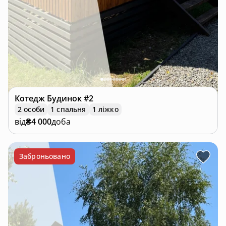
Котедж
Будинок #2
2 особи
1 спальня
1 ліжко
від
₴4 000
доба
Заброньовано