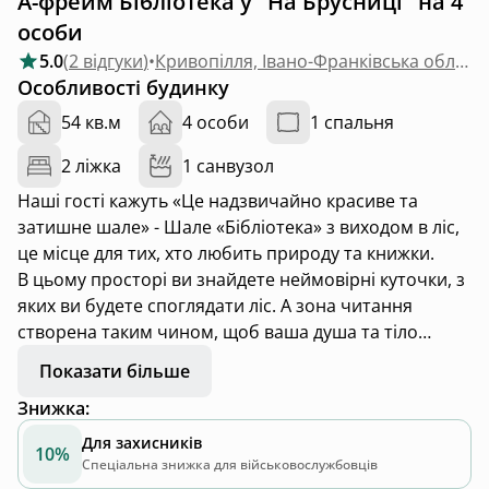
А-фрейм Бібліотека у "На Брусниці" на 4
особи
5.0
(
2 відгуки
)
•
Кривопілля, Івано-Франківська область
Особливості будинку
54 кв.м
4 особи
1 спальня
2 ліжка
1 санвузол
Наші гості кажуть «Це надзвичайно красиве та
затишне шале» - Шале «Бібліотека» з виходом в ліс,
це місце для тих, хто любить природу та книжки.
В цьому просторі ви знайдете неймовірні куточки, з
яких ви будете споглядати ліс. А зона читання
створена таким чином, щоб ваша душа та тіло
відпочили та ви насолодились кожною сторінкою
Показати більше
книжок та життя 🌿.
Знижка
:
Для захисників
10%
Спеціальна знижка для військовослужбовців