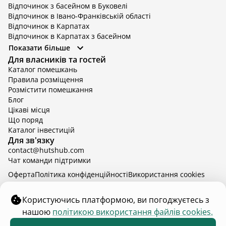
Відпочинок з басейном в Буковелі
Відпочинок в Івано-Франківській області
Відпочинок в Карпатах
Відпочинок в Карпатах з басейном
Відпочинок в Київській області
Показати більше
Відпочинок в Київській області з басейном
Для власників та гостей
Відпочинок в Тернопільській області
Каталог помешкань
Відпочинок у Вінницькій області
Правила розміщення
Відпочинок в Яремче
Розмістити помешкання
Відпочинок у Львівській області з басейном
Блог
Відпочинок з басейном в Тернопільській області
Цікаві місця
Що поряд
Каталог інвестицій
Для зв'язку
contact@hutshub.com
Чат команди підтримки
Оферта
Політика конфіденційності
Bикористання cookies
hutshub | ©
2026
Користуючись платформою, ви погоджуєтесь з
нашою
політикою використання файлів cookies.
₴7 000
від
доба