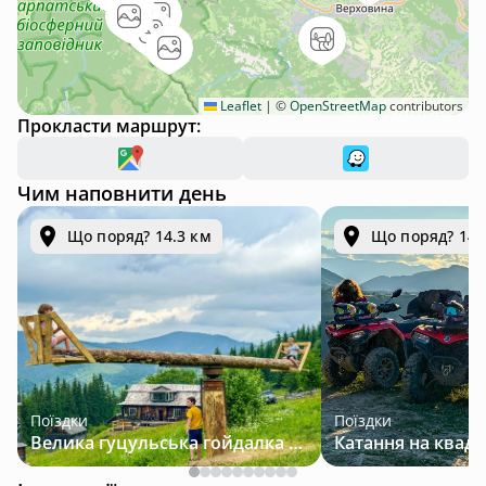
Leaflet
|
©
OpenStreetMap
contributors
Прокласти маршрут:
Чим наповнити день
Що поряд? 14.3 км
Що поряд? 14.
Поїздки
Поїздки
Велика гуцульська гойдалка — джип-тур у Карпатах