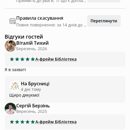
Прийміть до уваги, 1/ що є доплата за проживання з тваринами. Тварини до 10 кг - 250 грн/доба Тварини більше 10 кг - 400 грн/доба При проживання котиків будь-якої ваги та песиків від 15 кг вноситься депозит 2000 грн, який повертається після прибирання в день виселення. 2/ при поселенні вноситься компенсаційний депозит у розмірі 50% від вартості першої доби.
Правила скасування
Переглянути
Повне повернення: за 14 днів до дати заїзду
Відгуки гостей
Віталій Тихий
Березень, 2026
А-фрейм
Бібліотека
Я в захваті
На Брусниці
4 днi тому
Щиро дякуємо!
Сергій Берзінь
Вересень, 2025
А-фрейм
Бібліотека