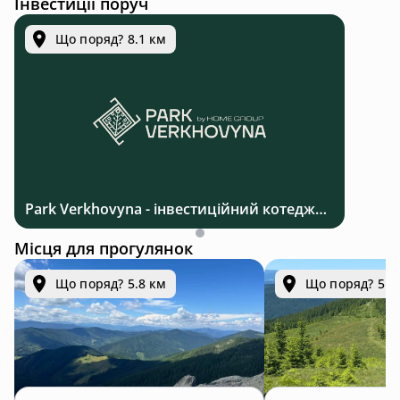
Інвестиції поруч
Що поряд? 8.1 км
Park Verkhovyna - інвестиційний котеджний комплекс біля Верховини в Карпатах
Місця для прогулянок
Що поряд? 5.8 км
Що поряд? 5.8