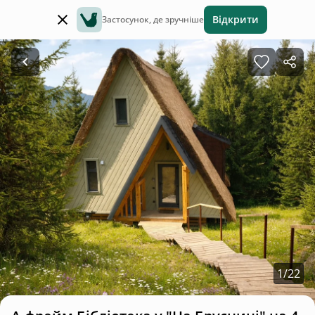
Відкрити
Застосунок, де зручніше
1
/
22