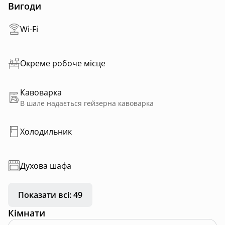
Вигоди
Wi-Fi
Окреме робоче місце
Кавоварка
В шале надається гейзерна кавоварка
Холодильник
Духова шафа
Показати всі: 49
Кімнати