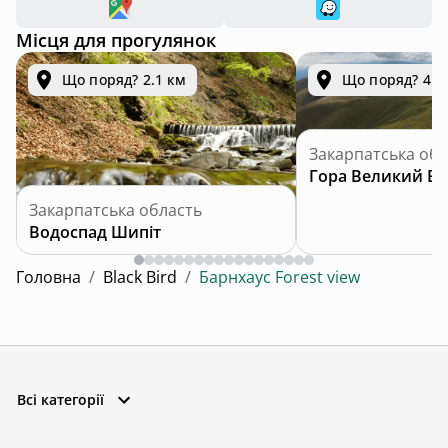
Місця для прогулянок
Що поряд? 2.1 км
Що поряд? 4.4
Закарпатська обл
Гора Великий Ве
Закарпатська область
Водоспад Шипіт
Головна
/
Black Bird
/
Барнхаус Forest view
Всі категорії