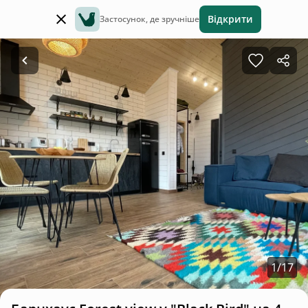
Відкрити
Застосунок, де зручніше
1
/
17