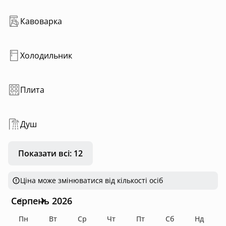
Невелика територія біля будинку
Мангальна зона
Кавоварка
Одне паркомісце
Доступ до релакс зони з чаном (за окрему плату)
Холодильник
Плита
Душ
Показати всі: 12
Ціна може змінюватися від кількості осіб
Серпень 2026
Пн
Вт
Ср
Чт
Пт
Сб
Нд