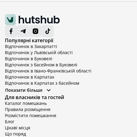
Популярні категорії
Відпочинок в Закарпатті
Відпочинок у Львівській області
Відпочинок в Буковелі
Відпочинок з басейном в Буковелі
Відпочинок в Івано-Франківській області
Відпочинок в Карпатах
Відпочинок в Карпатах з басейном
Відпочинок в Київській області
Показати більше
Відпочинок в Київській області з басейном
Для власників та гостей
Відпочинок в Тернопільській області
Каталог помешкань
Відпочинок у Вінницькій області
Правила розміщення
Відпочинок в Яремче
Розмістити помешкання
Відпочинок у Львівській області з басейном
Блог
Відпочинок з басейном в Тернопільській області
Цікаві місця
Що поряд