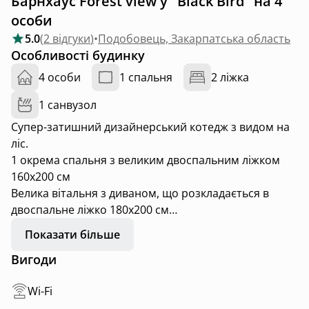
Барнхаус Forest view у "Black Bird" на 4
особи
5.0
(
2 відгуки
)
•
Подобовець, Закарпатська область
Особливості будинку
4 особи
1 спальня
2 ліжка
1 санвузол
Супер-затишний дизайнерський котедж з видом на
ліс.
1 окрема спальня з великим двоспальним ліжком
160х200 см
Велика вітальня з диваном, що розкладається в
двоспальне ліжко 180х200 см
Повноцінна кухня (плита, кавоварка, холодильник,
Показати більше
весь посуд)
Вигоди
Камін на дровах
Тераси - відкрита та закрита
Wi-Fi
Сан вузол