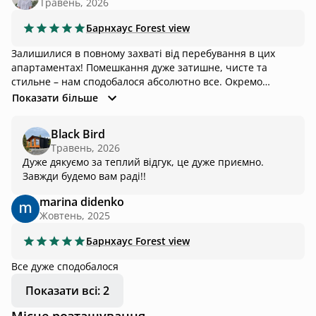
Травень, 2026
Барнхаус
Forest view
Залишилися в повному захваті від перебування в цих
апартаментах! Помешкання дуже затишне, чисте та
стильне – нам сподобалося абсолютно все. Окремо
хочеться відзначити адміністраторку (пані Леся). Вона була
Показати більше
неймовірно привітною, допомогла з усіма питаннями та
зробила наше перебування максимально комфортним.
Black Bird
Травень, 2026
Дуже дякуємо за теплий відгук, це дуже приємно.
Завжди будемо вам раді!!
marina didenko
Жовтень, 2025
Барнхаус
Forest view
Все дуже сподобалося
Показати всі: 2