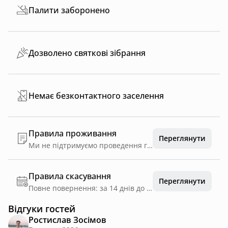
Палити заборонено
Дозволено святкові зібрання
Немає безконтактного заселення
Правила проживання
Переглянути
Ми не підтримуємо проведення гучних вечірок та алкогольних паті - якщо ви щось таке плануєте, то Вам не до нас. Якщо у Вас є діти – прохання самостійно контролювати іх поведінку задля безпеки та непошкождення майна. при знищенні або пошкоджені майна гості компенсують вартість таких збитків. Ми pet-friendly, але тільки за умови того, що Ваша тваринка вихована і має все необхідне для гігієни. За одну тварину у нас фіксована доплата 500 грн за весь відпочинок. Ми надаємо при заїзді одну корзину дров для каміну. Подальші дрова можна купити у адміністратора, вартість 200 грн за кошик.
Правила скасування
Переглянути
Повне повернення: за 14 днів до дати заїзду
Відгуки гостей
Ростислав Зосімов