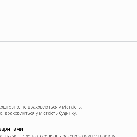
штовно, не враховуються у місткість.
, враховуються у місткість будинку.
тваринами
≈ 10-25кг)
;
З доплатою: ₴500 - разово за кожну тварину
;