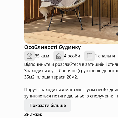
Особливості будинку
35 кв.м
4 особи
1 спальня
Відпочиньте й розслабтеся в затишній і сти
Знаходиться у с. Лавочне (грунтовою дорого
35м2, площа тераси 20м2.
Поруч знаходиться магазин з усім необхідним,
зупиняються потяги дальнього сполучення, т
Показати більше
🌿 Що вас чекає:
Знижки
: