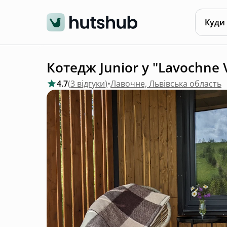
Куди
Котедж Junior у "Lavochne V
4.7
(
3 відгуки
)
•
Лавочне, Львівська область