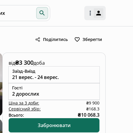
их
Поділитись
Зберегти
₴3 300
від
доба
Заїзд-Виїзд
21 верес. - 24 верес.
Гості
2 дорослих
Ціна
за
3 доби
:
₴9 900
Сервісний збір:
₴168.3
₴10 068.3
Всього:
Забронювати