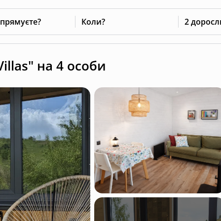
 прямуєте?
Коли?
2 доросл
illas" на 4 особи