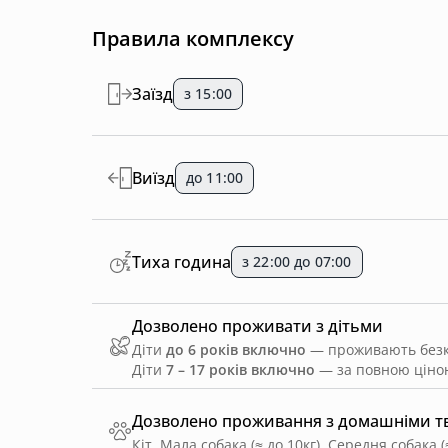
Правила комплексу
Заїзд
з 15:00
Виїзд
до 11:00
Тиха година
з 22:00 до 07:00
Дозволено проживати з дітьми
Діти
до 6 років включно
— проживають безко
Діти
7 – 17 років включно
— за повною ціною
Дозволено проживання з домашніми 
Кіт, Мала собака (≈ до 10кг), Середня собака (