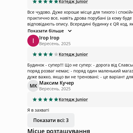
Котедж
Junior
Все чудово. Дуже хороше місце для тихого і спокійного відпочинку. Будиночок новий і дуже добре облаштований, є
практично все, навіть дрова порубані (а кому буде мало - 
відповідають опису. Всередині будинку є QR код, який веде на сторінку з описом зручностей (резервне живлення,
інтернет тощо) і додаткових послуг (в тому числі
Показати більше
адміністратор завжди на зв'язку. Є швидкий Wi-Fi, чудове мобільне покриття, тому можна віддалено попрацювати (є
Ігор Ігор
вуличні меблі та виведена розетка). Потрібно розуміти, що в селі немає такої ж інфраструктури як в місті і є речі,
Вересень, 2025
які від помешкання не залежать, але їх варто вра
закупитись по дорозі. Також краще мати питну воду
Котедж
Junior
сподобалось. Дорога. Асфальт закінчується на виїзд
Будинок - супер!!! Що не супер: - дорога від Славське до Лавочне, можливо в майбутньому буде асфальт; - це село -
км/год можна їхати будь-якою легковою машиною, п
поряд розваг немає; - поряд один маленький магази
роботи, тому в майбутньому тут буде асфальт. Оста
дуже важко, якщо ви не треновані; - це варіант для
Максим Кучер
МК
Вересень, 2025
Котедж
Junior
Я в захваті
Показати всі: 3
Місце розташування