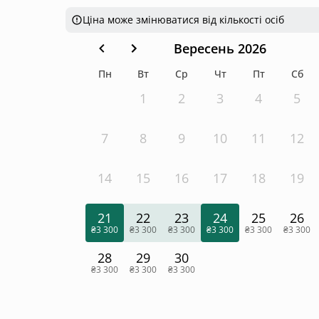
Ціна може змінюватися від кількості осіб
Вересень 2026
Пн
Вт
Ср
Чт
Пт
Сб
1
2
3
4
5
7
8
9
10
11
12
14
15
16
17
18
19
21
22
23
24
25
26
₴3 300
₴3 300
₴3 300
₴3 300
₴3 300
₴3 300
28
29
30
₴3 300
₴3 300
₴3 300