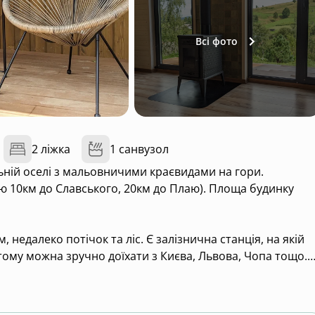
Всі фото
2 ліжка
1 санвузол
льній оселі з мальовничими краєвидами на гори.
ю 10км до Славського, 20км до Плаю). Площа будинку
 недалеко потічок та ліс. Є залізнична станція, на якій
ому можна зручно доїхати з Києва, Львова, Чопа тощо.