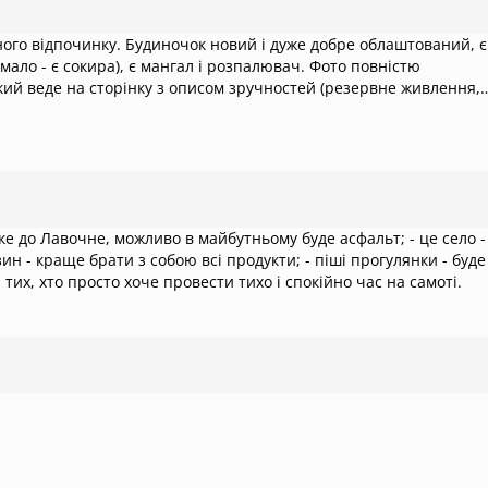
є сокира), є мангал і розпалювач. Фото повністю
 харчування по меню), можна оплатити картою. Власниця та
ховувати. Поруч є один магазин, який працює до 20, але краще
 з собою на чай/каву. Ми знали куди їхали, тому загалом все
і зі Славська, далі 10 км грунтової гравійної дороги, але 30-40
овірте, в Карпатах є значно гірші дороги. Йдуть ремонтні
н - краще брати з собою всі продукти; - піші прогулянки - буде
нні 150 м перед заїздом до брами дорога йде вгору.
 тих, хто просто хоче провести тихо і спокійно час на самоті.