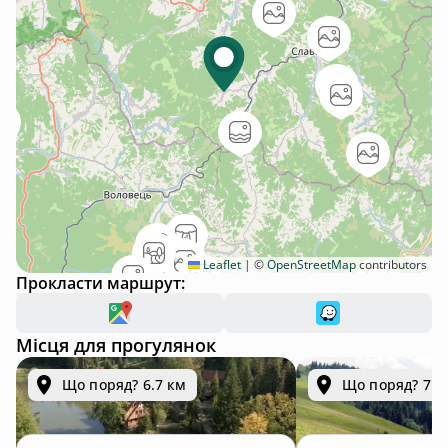
Leaflet
|
©
OpenStreetMap
contributors
Прокласти маршрут:
Місця для прогулянок
Що поряд? 6.7 км
Що поряд? 7.5