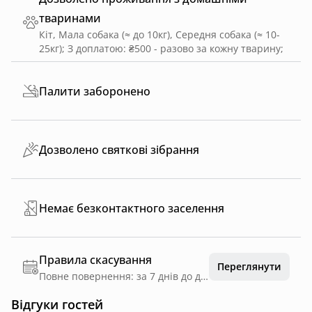
тваринами
Кіт, Мала собака (≈ до 10кг), Середня собака (≈ 10-
25кг)
;
З доплатою: ₴500 - разово за кожну тварину
;
Палити заборонено
Дозволено святкові зібрання
Немає безконтактного заселення
Правила скасування
Переглянути
Повне повернення: за 7 днів до дати заїзду
Відгуки гостей