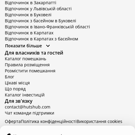
Відпочинок в Закарпатті
Відпочинок у Львівській області
Відпочинок в Буковелі
Відпочинок з басейном в Буковелі
Відпочинок в Івано-Франківській області
Відпочинок в Карпатах
Відпочинок в Карпатах з басейном
Відпочинок в Київській області
Показати більше
Відпочинок в Київській області з басейном
Для власників та гостей
Відпочинок в Тернопільській області
Каталог помешкань
Відпочинок у Вінницькій області
Правила розміщення
Відпочинок в Яремче
Розмістити помешкання
Відпочинок у Львівській області з басейном
Блог
Відпочинок з басейном в Тернопільській області
Цікаві місця
Що поряд
Каталог інвестицій
Для зв'язку
contact@hutshub.com
Чат команди підтримки
Оферта
Політика конфіденційності
Bикористання cookies
hutshub | ©
2026