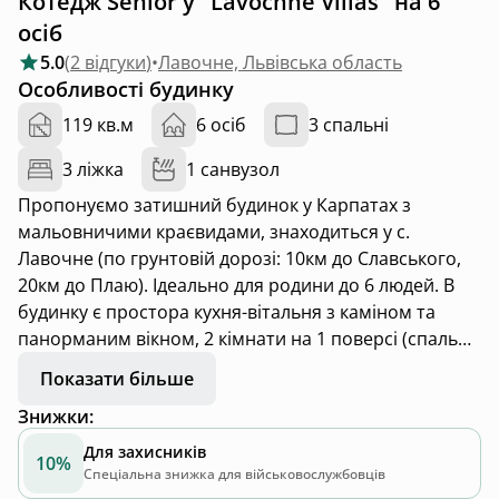
Котедж Senior у "Lavochne Villas" на 6
осіб
5.0
(
2 відгуки
)
•
Лавочне, Львівська область
Особливості будинку
119 кв.м
6 осіб
3 спальні
3 ліжка
1 санвузол
Пропонуємо затишний будинок у Карпатах з
мальовничими краєвидами, знаходиться у с.
Лавочне (по грунтовій дорозі: 10км до Славського,
20км до Плаю). Ідеально для родини до 6 людей. В
будинку є простора кухня-вітальня з каміном та
панорманим вікном, 2 кімнати на 1 поверсі (спальня
і гостьова/дитяча), велике горище з двоспальним
Показати більше
матрасом, санвузол з підігрівом підлоги та тераса.
Знижки
:
Площа будинку 119м2, площа тераси 12м2.
Для захисників
10%
Спеціальна знижка для військовослужбовців