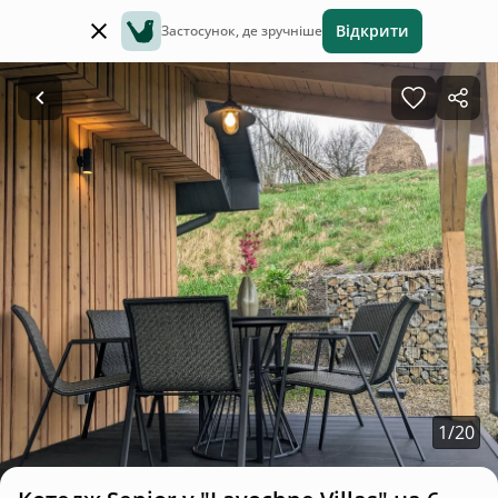
Відкрити
Застосунок, де зручніше
1
/
20