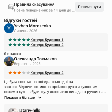
Правила скасування
Переглянути
Повне повернення: за 14 днів до дати заїзду
Відгуки гостей
Yevhen Morozenko
Липень, 2026
Котедж
Будинок-1
Котедж
Будинок-2
Я в захваті
Олександр Токмаков
Вересень, 2025
Котедж
Будинок-2
Це була спонтанна поїздка «сьогодні на
завтра».Відпочинок можна проілюструвати кухонним
ножем з кухні в будинку, у якого лезо випадає з ручки: наче
ніж, але якось не так. Так і в Татарів Хіллс – відпочинок
Показати більше
можливий, але з нюансами. Останні теплі дні осені: ми з
дружиною і немовлям оселилися у 7-місному будинку,
Tatariv-hills
одразу пішли в басейн. Вода ні холодна, ні тепла, лежаки