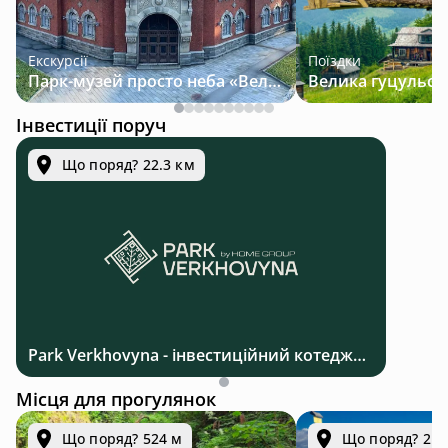
Екскурсії
Поїздки
Парк-музей просто неба «Велична Україна»
Інвестиції поруч
Що поряд? 22.3 км
Park Verkhovyna - інвестиційний котеджний комплекс біля Верховини в Карпатах
Місця для прогулянок
Що поряд? 524 м
Що поряд? 2.7