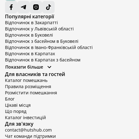
Популярні категорії
Відпочинок в Закарпатті
Відпочинок у Львівській області
Відпочинок в Буковелі
Відпочинок з басейном в Буковелі
Відпочинок в Івано-Франківській області
Відпочинок в Карпатах
Відпочинок в Карпатах з басейном
Відпочинок в Київській області
Показати більше
Відпочинок в Київській області з басейном
Для власників та гостей
Відпочинок в Тернопільській області
Каталог помешкань
Відпочинок у Вінницькій області
Правила розміщення
Відпочинок в Яремче
Розмістити помешкання
Відпочинок у Львівській області з басейном
Блог
Відпочинок з басейном в Тернопільській області
Цікаві місця
Що поряд
Каталог інвестицій
Для зв'язку
contact@hutshub.com
Чат команди підтримки