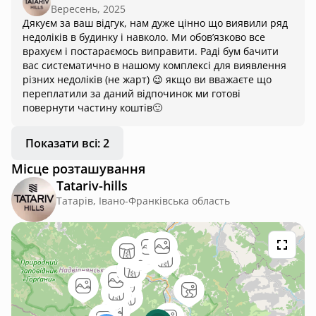
Вересень, 2025
без матраців, під сонячними панелями без тіні. Після
Дякуєм за ваш відгук, нам дуже цінно що виявили ряд
купання шашлик на веранді – зустрічають дрова,
недоліків в будинку і навколо. Ми обовʼязково все
госпбудівлі, шум «асіків». Мангал без кришки, гойдалка з
врахуєм і постараємось виправити. Раді бум бачити
порваним навісом. Веранда мала: столик годиться для
вас систематично в нашому комплексі для виявлення
кави, але не вечері. В залі телевізора немає, лише стіл,
різних недоліків (не жарт) 😉 якщо ви вважаєте що
диван і гойдалки. Гарний краєвид із панорамного вікна й
переплатили за даний відпочинок ми готові
електрошторами, але вікно зламане. Відкриваних вікон
повернути частину коштів🙂
майже немає, рекуперації теж. Москітних сіток немає.
Кухня вузька: індукційна плита вибірково працює,
посудомийки й кавоварки немає, воду з крану пити не
Показати всі: 2
можна. Для немовлят є ліжечко, але без стільчика. Розетки
Місце розташування
скрізь, але хаотично підключені. Будинки чисті, але радше
«холостяцькі» – мінімум зручностей. Нюансів безліч, але на
Tatariv-hills
відпочинку стараєшся не зважати. (скорочений відгук бо
Татарів, Івано-Франківська область
тут ліміт на 1200 символів)