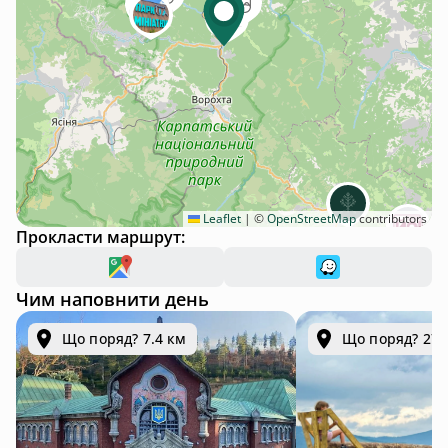
Leaflet
|
©
OpenStreetMap
contributors
Прокласти маршрут:
Чим наповнити день
Що поряд? 7.4 км
Що поряд? 27.