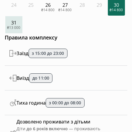
24
25
26
27
28
29
30
₴14 800
₴14 800
₴14 800
31
₴13 000
Правила комплексу
Заїзд
з 15:00 до 23:00
Виїзд
до 11:00
Тиха година
з 00:00 до 08:00
Дозволено проживати з дітьми
Діти
до 6 років включно
— проживають