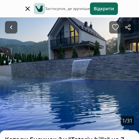
Відкрити
Застосунок, де зручніше
1
/
31