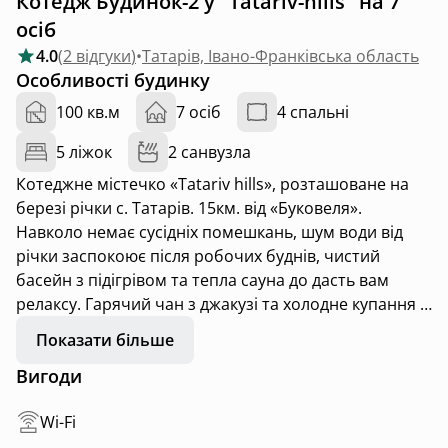
Котедж Будинок-2 у "Tatariv-hills" на 7
осіб
4.0
(
2 відгуки
)
•
Татарів, Івано-Франківська область
Особливості будинку
100 кв.м
7 осіб
4 спальні
5 ліжок
2 санвузла
Котеджне містечко «Tatariv hills», розташоване на
березі річки с. Татарів. 15км. від «Буковеля».
Навколо немає сусідніх помешкань, шум води від
річки заспокоює після робочих буднів, чистий
басейн з підігрівом та тепла сауна до дасть вам
релаксу. Гарячий чан з джакузі та холодне купання в
річці до дасть контрасту і незабутніх відчутів.
Показати більше
Майданчик для дітей допоможе цікаво їм провести
Вигоди
час. Також чудовий вигляд на гори та річку буде
насолоджувати ваш погляд. Для активніших розваг
Wi-Fi
прямо від будинку можна піднятись в гору, також