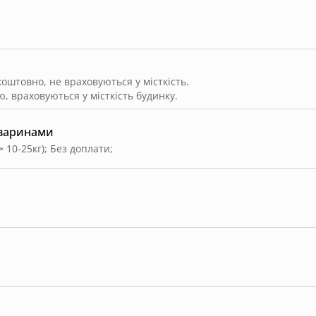
штовно, не враховуються у місткість.
, враховуються у місткість будинку.
тваринами
≈ 10-25кг)
;
Без доплати
;