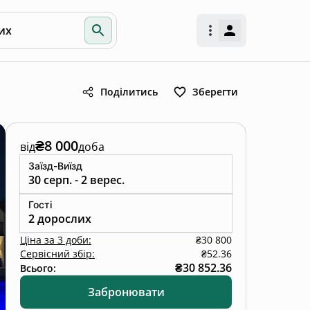
их
Поділитись
Зберегти
₴8 000
від
доба
Заїзд-Виїзд
30 серп. - 2 верес.
Гості
2 дорослих
Ціна
за
3 доби
:
₴30 800
Сервісний збір:
₴52.36
₴30 852.36
Всього:
Забронювати