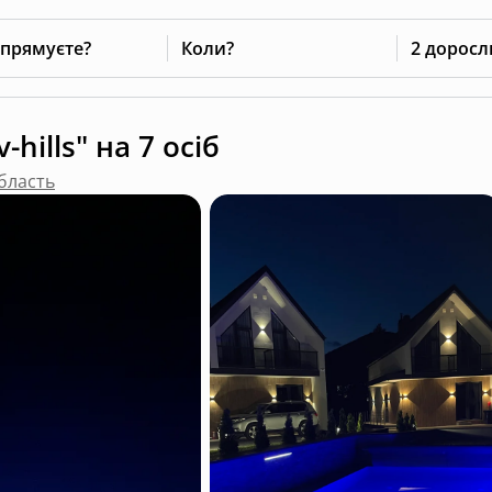
 прямуєте?
Коли?
2 доросл
hills" на 7 осіб
область