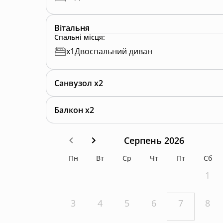
Вітальня
Спальні місця
:
x
1
Двоспальний диван
Санвузол x2
Балкон x2
Серпень 2026
Пн
Вт
Ср
Чт
Пт
Сб
1
3
4
5
6
7
8