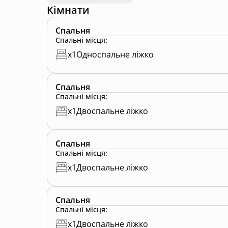
Басейн безкоштовно .
Кімнати
Мангал , шампура, сітка безкоштовно
Спальня
Вугілля 300грн. мішок
Спальні місця
:
Раді будем бачити вас в нас!
x
1
Односпальне ліжко
Спальня
Спальні місця
:
x
1
Двоспальне ліжко
Спальня
Спальні місця
:
x
1
Двоспальне ліжко
Спальня
Спальні місця
:
x
1
Двоспальне ліжко