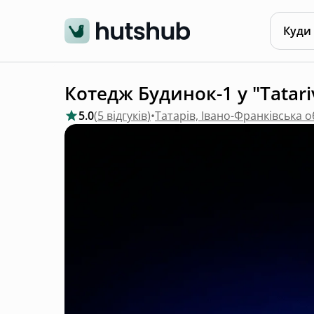
Куди
Котедж Будинок-1 у "Tatariv-
5.0
(
5 відгуків
)
•
Татарів, Івано-Франківська 