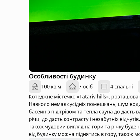
Особливості будинку
100 кв.м
7 осіб
4 спальні
Котеджне містечко «Tatariv hills», розташован
Навколо немає сусідніх помешкань, шум води
басейн з підігрівом та тепла сауна до дасть 
річці до дасть контрасту і незабутніх відчут
Також чудовий вигляд на гори та річку буде
від будинку можна піднятись в гору, також м