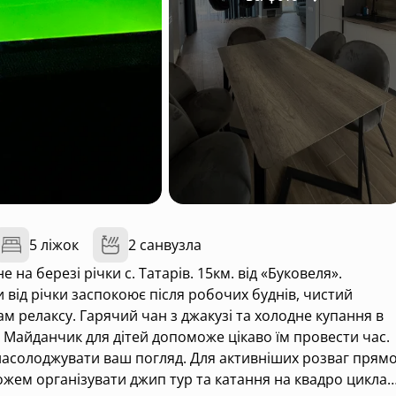
5 ліжок
2 санвузла
е на березі річки с. Татарів. 15км. від «Буковеля».
 від річки заспокоює після робочих буднів, чистий
вам релаксу. Гарячий чан з джакузі та холодне купання в
ів. Майданчик для дітей допоможе цікаво їм провести час.
 насолоджувати ваш погляд. Для активніших розваг прям
ожем організувати джип тур та катання на квадро циклах