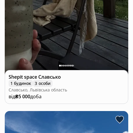
Shepit space Славсько
1 будинок
3 особи
Славсько, Львівська область
від
₴5 000
доба