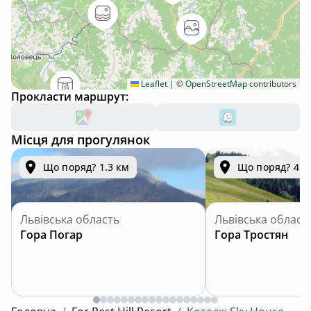
Leaflet
|
©
OpenStreetMap
contributors
Прокласти маршрут:
Місця для прогулянок
Що поряд? 1.3 км
Що поряд? 4.8
Львівська область
Львівська област
Гора Погар
Гора Тростян