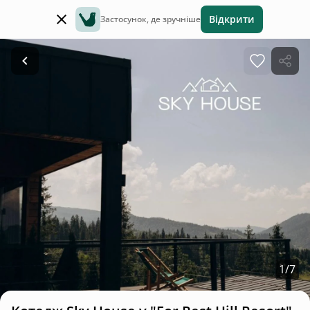
Відкрити
Застосунок, де зручніше
1
/
7