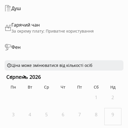
Душ
Гарячий чан
За окрему плату; Приватне користування
Фен
Ціна може змінюватися від кількості осіб
Серпень 2026
Пн
Вт
Ср
Чт
Пт
Сб
Нд
1
2
3
4
5
6
7
8
9