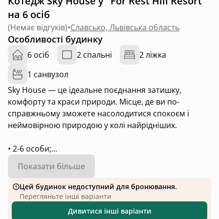
Котедж Sky House у "For Rest Hill Resort"
на 6 осіб
(
Немає відгуків
)
•
Славсько, Львівська область
Особливості будинку
6 осіб
2 спальні
2 ліжка
1 санвузол
Sky House — це ідеальне поєднання затишку,
комфорту та краси природи. Місце, де ви по-
справжньому зможете насолодитися спокоєм і
неймовірною природою у колі найрідніших.
• 2-6 особи;
• дві окремі спальні та кухня-студія з розкладним
Показати більше
диваном;
• власна тераса з видом на гори.
Цей будинок недоступний для бронювання.
Перегляньте інші варіанти
Оснащений всім необхідним:
Дивитися інші варіанти