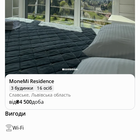
MoneMi Residence
3 будинки
16 осіб
Славське, Львівська область
від
₴4 500
доба
Вигоди
Wi-Fi