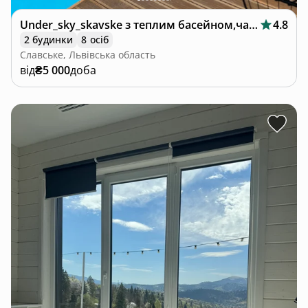
Under_sky_skavske з теплим басейном,чаном
4.8
2 будинки
8 осіб
Славське, Львівська область
від
₴5 000
доба