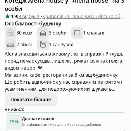
Котедж Afena house у "Afena house" на 3
особи
4.9
(
8 відгуків
)
•
Криворівня, Івано-Франківська область
Особливості будинку
30 кв.м
3 особи
1 спальня
2 ліжка
1 санвузол
Afena знаходиться в живому лісі, в справжній глуші,
поряд немає сусідів, лише ліс, річка і скляна стеля з
видом на зорі 💙
Магазини, кафе, ресторани за 8 км від будиночку.
Що робить відпочинок у нас справжнім ретритом і
усамітненням, для подорожуючих які шукають
природу, спокій і тишу. Відпочиваючи в Afena гості
Показати більше
можуть не зустрітити жодної людини протягом двох
Знижка
:
трьох днів.
Для захисників
15%
Афини - так називають гуцульською Карпатську
Спеціальна знижка для військовослужбовців