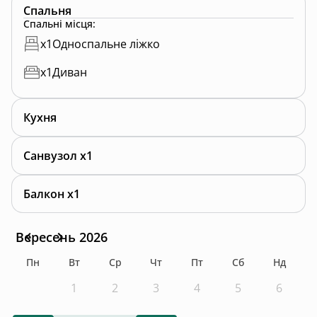
Спальня
Ми pet friendly, приймаємо гостей з 1м улюбленцем.
Спальні місця
:
x
1
Односпальне ліжко
x
1
Диван
Також, прошу врахувати що місцина дійсно
усамітнена і віддалена, виїхати можна лише на
високому повнопривідному авто, або скористатися
Кухня
трансфером, вартість трансферу 500 грн. Своє авто
можна лишити внизу у наших друзів у дворі 🤗
Санвузол x1
Природу та тишу Вам гарантуємо)
Балкон x1
Вересень 2026
Пн
Вт
Ср
Чт
Пт
Сб
Нд
1
2
3
4
5
6