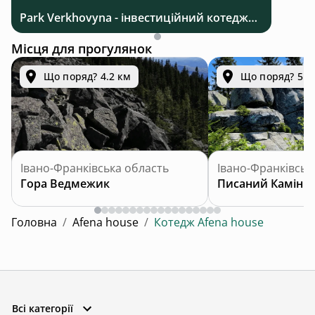
Park Verkhovyna - інвестиційний котеджний комплекс біля Верховини в Карпатах
Місця для прогулянок
Що поряд? 4.2 км
Що поряд? 5.2
Івано-Франківська область
Івано-Франківськ
Гора Ведмежик
Писаний Камінь
Головна
/
Afena house
/
Котедж Afena house
Всі категорії