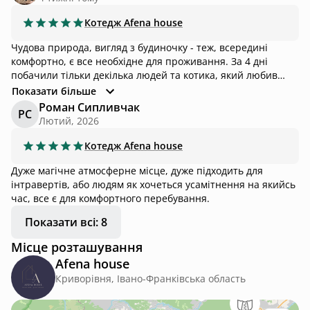
Котедж
Afena house
Чудова природа, вигляд з будиночку - теж, всередині
комфортно, є все необхідне для проживання. За 4 дні
побачили тільки декілька людей та котика, який любив
приходити до будинку. На деревах бігають білочки, також
Показати більше
бачили маленьку косулю. Від будиночку є доріжка до
Роман Сипливчак
РС
Великої гуцульської качелі.
Лютий, 2026
Котедж
Afena house
Дуже магічне атмосферне місце, дуже підходить для
інтравертів, або людям як хочеться усамітнення на якийсь
час, все є для комфортного перебування.
Показати всі: 8
Місце розташування
Afena house
Криворівня, Івано-Франківська область