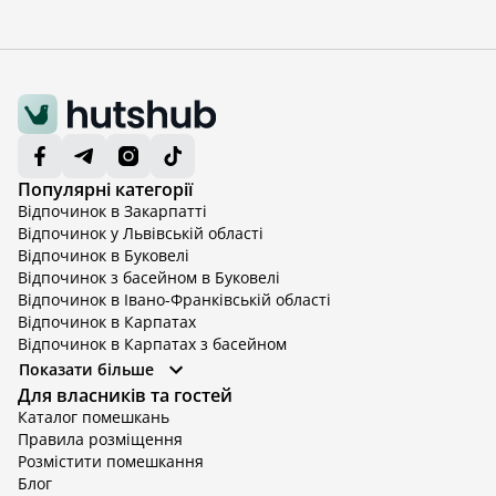
Популярні категорії
Відпочинок в Закарпатті
Відпочинок у Львівській області
Відпочинок в Буковелі
Відпочинок з басейном в Буковелі
Відпочинок в Івано-Франківській області
Відпочинок в Карпатах
Відпочинок в Карпатах з басейном
Відпочинок в Київській області
Показати більше
Відпочинок в Київській області з басейном
Для власників та гостей
Відпочинок в Тернопільській області
Каталог помешкань
Відпочинок у Вінницькій області
Правила розміщення
Відпочинок в Яремче
Розмістити помешкання
Відпочинок у Львівській області з басейном
Блог