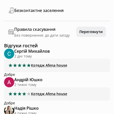
Безконтактне заселення
Правила скасування
Переглянути
Без повернення: до дати заїзду
Відгуки гостей
Сергій Михайлов
2 днi тому
Котедж
Afena house
Добре
Андрій Юшко
2 тижні тому
Котедж
Afena house
Добре
Надія Рішко
4 тижні тому