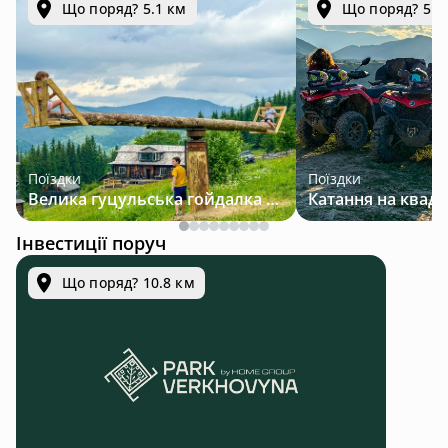
Що поряд? 5.1 км
Що поряд? 5.1
Поїздки
Поїздки
Велика гуцульська гойдалка — джип-тур у Карпатах
Інвестиції поруч
Що поряд? 10.8 км