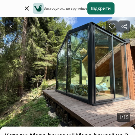
Відкрити
Застосунок, де зручніше
1
/
15