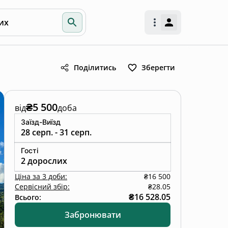
их
Поділитись
Зберегти
₴5 500
від
доба
Заїзд-Виїзд
28 серп. - 31 серп.
Гості
2 дорослих
Ціна
за
3 доби
:
₴16 500
Сервісний збір:
₴28.05
₴16 528.05
Всього:
Забронювати