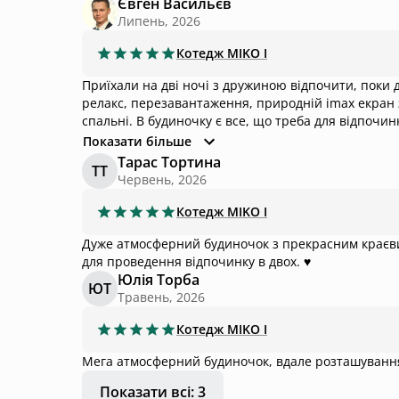
Євген Васильєв
Липень, 2026
Котедж
MIKO I
Приїхали на дві ночі з дружиною відпочити, поки
релакс, перезавантаження, природній imax екран з
спальні. В будиночку є все, що треба для відпочинк
Нам дуже все сподобалось!
Показати більше
Тарас Тортина
ТТ
Червень, 2026
Котедж
MIKO I
Дуже атмосферний будиночок з прекрасним краєвид
для проведення відпочинку в двох. ♥️
Юлія Торба
ЮТ
Травень, 2026
Котедж
MIKO I
Мега атмосферний будиночок, вдале розташуванн
Показати всі: 3