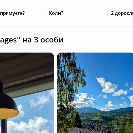
 прямуєте?
Коли?
2 доросл
ages" на 3 особи