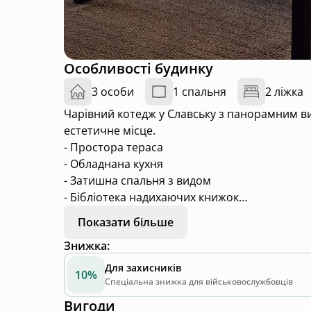
Особливості будинку
3 особи
1 спальня
2 ліжка
Чарівний котедж у Славську з панорамним в
естетичне місце.
- Простора тераса
- Обладнана кухня
- Затишна спальня з видом
- Бібліотека надихаючих книжок
- Камін
Показати більше
- Телевізор
Знижка
:
- Starlink
- Генератор
Для захисників
10%
- Кондиціонер
Спеціальна знижка для військовослужбовців
- Джерельна вода
Вигоди