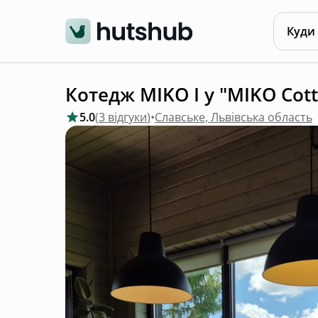
Куди
Котедж MIKO I у "MIKO Cott
5.0
(
3 відгуки
)
•
Славське, Львівська область