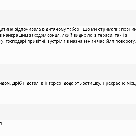
 дитина відпочивала в дитячому таборі. Що ми отримали: повни
 найкращим заходом сонця, який видно як із тераси, так і зі
у, господарі привітні, зустріли в назначений час біля повороту.
ом. Дрібні деталі в інтерʼєрі додають затишку. Прекрасне місц
я