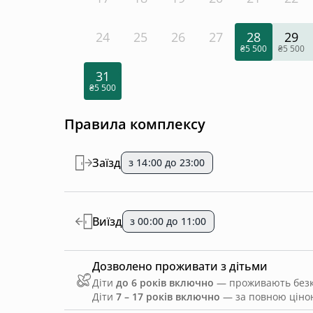
24
25
26
27
28
29
₴5 500
₴5 500
31
₴5 500
Правила комплексу
Заїзд
з 14:00 до 23:00
Виїзд
з 00:00 до 11:00
Дозволено проживати з дітьми
Діти
до 6 років включно
— проживають безко
Діти
7 – 17 років включно
— за повною ціною