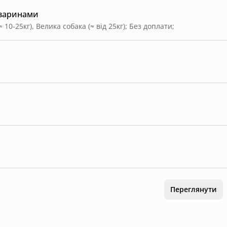
тваринами
 10-25кг), Велика собака (≈ від 25кг)
;
Без доплати
;
Переглянути