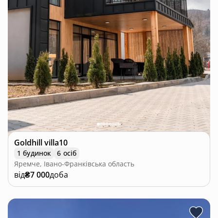
Goldhill villa10
1 будинок
6 осіб
Яремче, Івано-Франківська область
від
₴7 000
доба