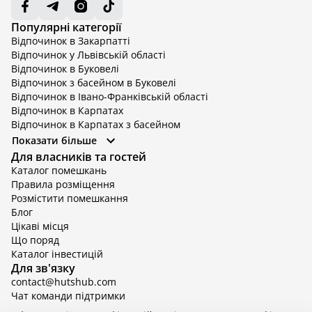
Популярні категорії
Відпочинок в Закарпатті
Відпочинок у Львівській області
Відпочинок в Буковелі
Відпочинок з басейном в Буковелі
Відпочинок в Івано-Франківській області
Відпочинок в Карпатах
Відпочинок в Карпатах з басейном
Відпочинок в Київській області
Показати більше
Відпочинок в Київській області з басейном
Для власників та гостей
Відпочинок в Тернопільській області
Каталог помешкань
Відпочинок у Вінницькій області
Правила розміщення
Відпочинок в Яремче
Розмістити помешкання
Відпочинок у Львівській області з басейном
Блог
Відпочинок з басейном в Тернопільській області
Цікаві місця
Що поряд
Каталог інвестицій
Для зв'язку
contact@hutshub.com
Чат команди підтримки