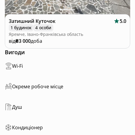
Затишний Куточок
5.0
1 будинок
4 особи
Яремче, Івано-Франківська область
від
₴3 000
доба
Вигоди
Wi-Fi
Окреме робоче місце
Душ
Кондиціонер