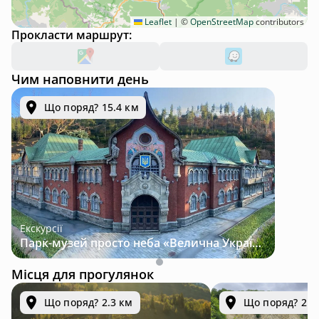
Leaflet
|
©
OpenStreetMap
contributors
Прокласти маршрут:
Чим наповнити день
Що поряд? 15.4 км
Екскурсії
Парк-музей просто неба «Велична Україна»
Місця для прогулянок
Що поряд? 2.3 км
Що поряд? 2.4