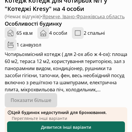
Котедж Котедж для чотирьох №1 у
"Котеджі Kresy" на 4 особи
(
Немає відгуків
)
•
Яремче, Івано-Франківська область
Особливості будинку
65 кв.м
4 особи
2 спальні
1 санвузол
Чотирьохмісний котедж ( для 2-ох або ж 4-ох): площа
60 м2, тераса 12 м2, користування територією, зал з
панорамним видом, кондиціонер, рушники та
засоби гігієни, тапочки, фен, весь необхідний посуд
включно з решіткою та шампурами, електрична
плита, мікрохвильова піч, холодильник,
електрочайник, зона барбекю, інтернет та блютуз
Показати більше
колонка)
Цей будинок недоступний для бронювання.
Перегляньте інші варіанти
Дивитися інші варіанти