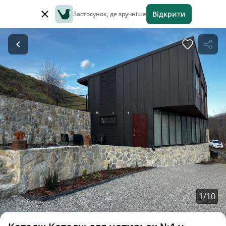
Відкрити
Застосунок, де зручніше
1
/
10