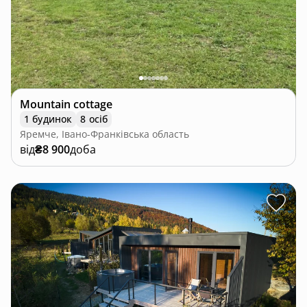
Mountain cottage
1 будинок
8 осіб
Яремче, Івано-Франківська область
від
₴8 900
доба