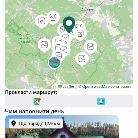
Leaflet
|
©
OpenStreetMap
contributors
Прокласти маршрут:
Чим наповнити день
Що поряд? 12.9 км