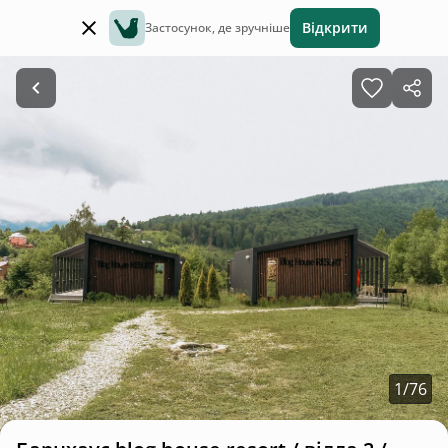
Відкрити
Застосунок, де зручніше
1
/
76