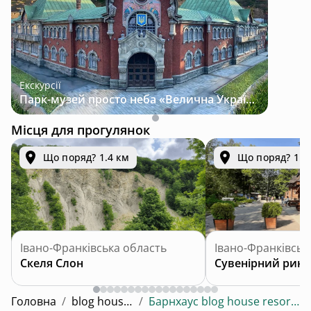
Екскурсії
Парк-музей просто неба «Велична Україна»
Місця для прогулянок
Що поряд? 1.4 км
Що поряд? 1.5
Івано-Франківська область
Івано-Франківськ
Скеля Слон
Сувенірний рино
Головна
/
blog house resort
/
Барнхаус blog house resort / вілла 2 / silver