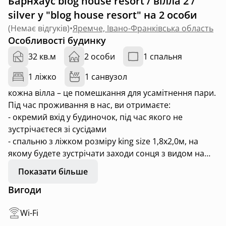
Барнхаус blog house resort / вілла 2 /
silver у "blog house resort" на 2 особи
(
Немає відгуків
)
•
Яремче, Івано-Франківська область
Особливості будинку
32 кв.м
2 особи
1 спальня
1 ліжко
1 санвузол
кожна вілла – це помешкання для усамітнення пари.
Під час проживання в нас, ви отримаєте:
- окремий вхід у будиночок, під час якого не
зустрічаєтеся зі сусідами
- спальню з ліжком розміру king size 1,8х2,0м, на
якому будете зустрічати заходи сонця з видом на
гори та місто
Показати більше
- власну терасу з індивідуальним чаном, який можна
Вигоди
додатково замовити
- чан, воду в який беремо з джерела та підігріваємо
Wi-Fi
на дровах