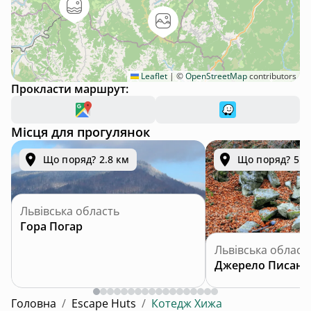
Leaflet
|
©
OpenStreetMap
contributors
Прокласти маршрут:
Місця для прогулянок
Що поряд? 2.8 км
Що поряд? 5.3
Львівська область
Гора Погар
Львівська област
Джерело Писана
Головна
/
Escape Huts
/
Котедж Хижа