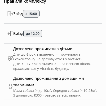
Правила комплексу
Заїзд
з 15:00
Виїзд
до 12:00
Дозволено проживати з дітьми
Діти
до 6 років включно
— проживають
безкоштовно, не враховуються у місткість.
Діти
7 – 17 років включно
— за повною ціною,
враховуються у місткість будинку.
Дозволено проживання з домашніми
тваринами
Мала собака (≈ до 10кг), Середня собака (≈ 10-25кг)
;
З доплатою: ₴300 - разово за всіх тварин
;