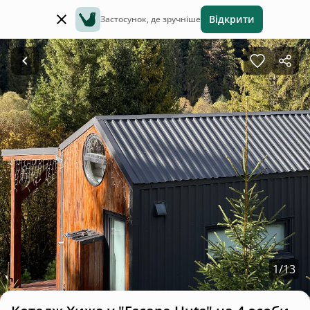
Відкрити
Застосунок, де зручніше
1
/
13