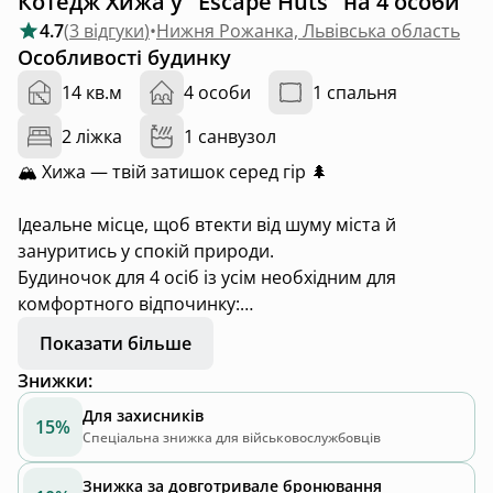
Котедж Хижа у "Escape Huts" на 4 особи
4.7
(
3 відгуки
)
•
Нижня Рожанка, Львівська область
Особливості будинку
14 кв.м
4 особи
1 спальня
2 ліжка
1 санвузол
🏔 Хижа — твій затишок серед гір 🌲
Ідеальне місце, щоб втекти від шуму міста й
зануритись у спокій природи.
Будиночок для 4 осіб із усім необхідним для
комфортного відпочинку:
✨ міні-кухня, де зранку пахне кавою
Показати більше
🛁 затишна душова кімната
Знижки
:
🛋 вітальня та спальня
🌄 простора тераса з краєвидом на гори
Для захисників
15%
📶 Wi-Fi, щоб ділитись моментами
Спеціальна знижка для військовослужбовців
Знижка за довготривале бронювання
🏞 Поруч тече гірська річка, а довкола — лише