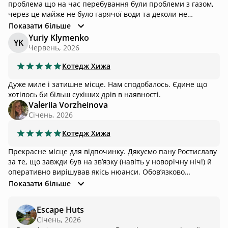
проблема що на час перебування були проблеми з газом,
через це майже не було гарячої води та деколи не
працювала газова плита.
Показати більше
Yuriy Klymenko
YK
Червень, 2026
Котедж
Хижа
Дуже миле і затишне місце. Нам сподобалось. Єдине що
хотілось би більш сухіших дрів в наявності.
Valeriia Vorzheinova
Січень, 2026
Котедж
Хижа
Прекрасне місце для відпочинку. Дякуємо пану Ростиславу
за те, що завжди був на звʼязку (навіть у новорічну ніч!) й
оперативно вирішував якісь нюанси. Обовʼязково
повернемося до Хижі, але вже в теплу пору року, щоб знову
Показати більше
насолодитися 🤍
Escape Huts
Січень, 2026