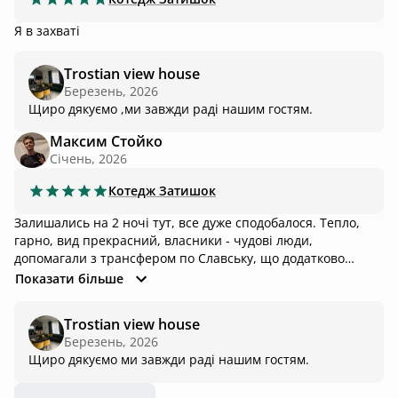
Я в захваті
Trostian view house
Березень, 2026
Щиро дякуємо ,ми завжди раді нашим гостям.
Максим Стойко
Січень, 2026
Котедж
Затишок
Залишались на 2 ночі тут, все дуже сподобалося. Тепло,
гарно, вид прекрасний, власники - чудові люди,
допомагали з трансфером по Славську, що додатково
залишило позитивне враження. Чан, про який йшло в
Показати більше
описі, теж чудовий, пригостили також чаєм з медом.
Залишилися тільки приємні враження :)
Trostian view house
Березень, 2026
Щиро дякуємо ми завжди раді нашим гостям.