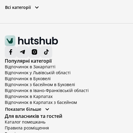
Всі категорії
Популярні категорії
Відпочинок в Закарпатті
Відпочинок у Львівській області
Відпочинок в Буковелі
Відпочинок з басейном в Буковелі
Відпочинок в Івано-Франківській області
Відпочинок в Карпатах
Відпочинок в Карпатах з басейном
Відпочинок в Київській області
Показати більше
Відпочинок в Київській області з басейном
Для власників та гостей
Відпочинок в Тернопільській області
Каталог помешкань
Відпочинок у Вінницькій області
Правила розміщення
Відпочинок в Яремче