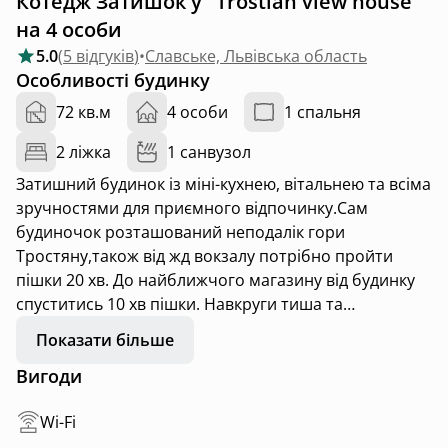
Котедж Затишок у "Trostian view house"
на 4 особи
5.0
(
5 відгуків
)
•
Славське, Львівська область
Особливості будинку
72 кв.м
4 особи
1 спальня
2 ліжка
1 санвузол
Затишний будинок із міні-кухнею, вітальнею та всіма
зручностями для приємного відпочинку.Сам
будиночок розташований неподалік гори
Тростяну,також від жд вокзалу потрібно пройти
пішки 20 хв. До найближчого магазину від будинку
спуститись 10 хв пішки. Навкруги тиша та
гармонія,це найкраще місце де можна побути
Показати більше
наодинці з близькою людиною. Також у нас можна
Вигоди
замовити чан за додаткову оплату(до чану потрібно
пройти 10 хв пішки,тому,що це є інша будівля а саме
Wi-Fi
для комфорту наших гостей)