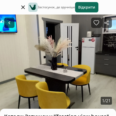
Відкрити
Застосунок, де зручніше
1
/
21