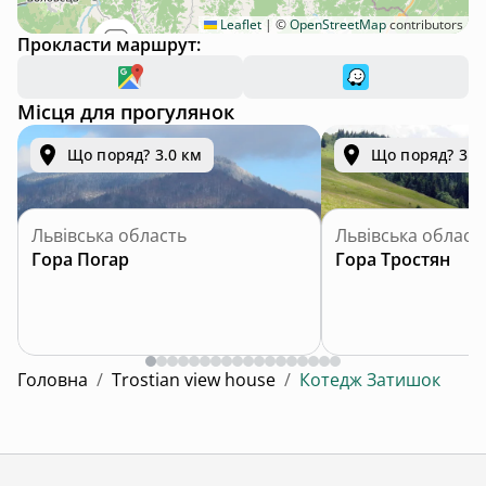
Leaflet
|
©
OpenStreetMap
contributors
Прокласти маршрут:
Місця для прогулянок
Що поряд? 3.0 км
Що поряд? 3.0
Львівська область
Львівська област
Гора Погар
Гора Тростян
Головна
/
Trostian view house
/
Котедж Затишок