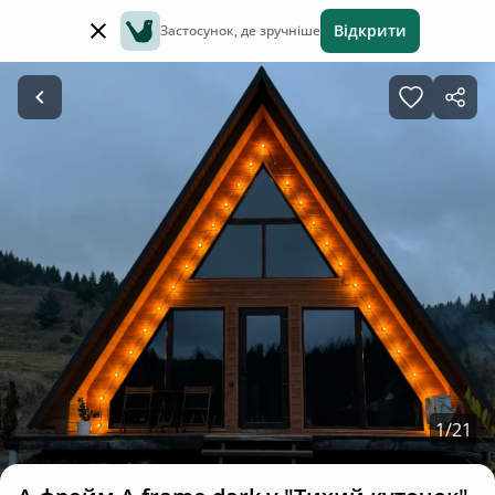
Відкрити
Застосунок, де зручніше
1
/
21