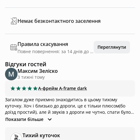
Немає безконтактного заселення
Правила скасування
Переглянути
Повне повернення: за 14 днів до дати заїзду
Відгуки гостей
Максим Зеліско
3 тижні тому
А-фрейм
A-frame dark
Загалом дуже приємно знаходитись в цьому тихому
куточку. Хоч і близько до дороги, це є тільки плюсом(бо
доїзд простий), але й звуків з дороги не чутно, спати було
чудово! До найближчих магазинів можна пройтись навіть
Показати більше
пішки, близько 1-2км від будинку. В будиночку є
кондиціонер і опалення, тому проживати можна як влітку,
Тихий куточок
так і взимку. Власники чудові люди, по будь якій потребі -