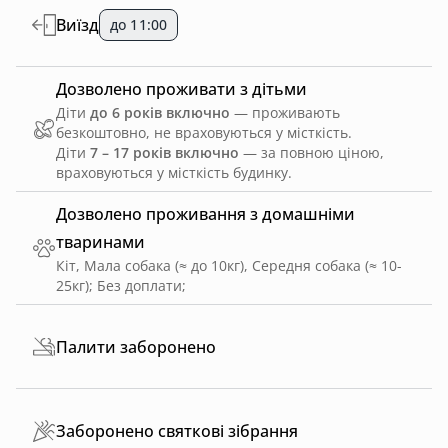
Виїзд
до 11:00
Дозволено проживати з дітьми
Діти
до 6 років включно
— проживають
безкоштовно, не враховуються у місткість.
Діти
7 – 17 років включно
— за повною ціною,
враховуються у місткість будинку.
Дозволено проживання з домашніми
тваринами
Кіт, Мала собака (≈ до 10кг), Середня собака (≈ 10-
25кг)
;
Без доплати
;
Палити заборонено
Заборонено святкові зібрання