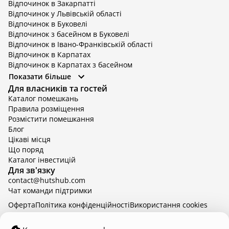
Відпочинок в Закарпатті
Відпочинок у Львівській області
Відпочинок в Буковелі
Відпочинок з басейном в Буковелі
Відпочинок в Івано-Франківській області
Відпочинок в Карпатах
Відпочинок в Карпатах з басейном
Відпочинок в Київській області
Показати більше
Відпочинок в Київській області з басейном
Для власників та гостей
Відпочинок в Тернопільській області
Каталог помешкань
Відпочинок у Вінницькій області
Правила розміщення
Відпочинок в Яремче
Розмістити помешкання
Відпочинок у Львівській області з басейном
Блог
Відпочинок з басейном в Тернопільській області
Цікаві місця
Що поряд
Каталог інвестицій
Для зв'язку
contact@hutshub.com
Чат команди підтримки
Оферта
Політика конфіденційності
Bикористання cookies
hutshub | ©
2026