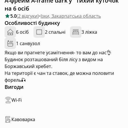
А-фрейм A-frame dark у "Тихий куточок"
на 6 осіб
5.0
(
2 відгуки
)
•
Ізки, Закарпатська область
Особливості будинку
6 осіб
2 спальні
3 ліжка
1 санвузол
Якщо ви прагнете усамітнення- то вам до нас👌
Будинок розташований біля лісу з видом на
Боржавський хребет.
На території є чан та ставок, де можна половити
форель🎣
Вигоди
Wi-Fi
Кавоварка