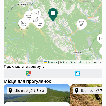
Leaflet
|
©
OpenStreetMap
contributors
Прокласти маршрут:
Місця для прогулянок
Що поряд? 6.5 км
Що поряд? 7.2