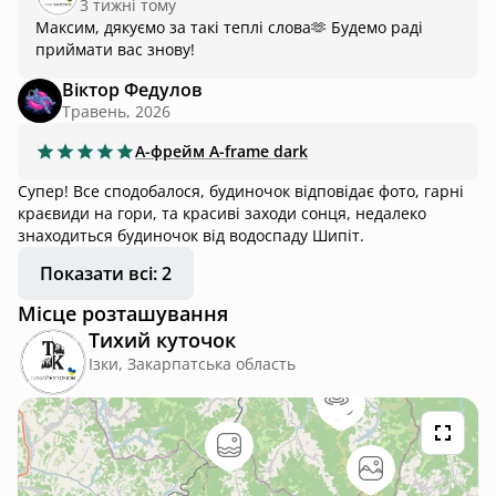
3 тижні тому
можна звернутись. Буду рекомендувати знайомим і
Максим, дякуємо за такі теплі слова🫶 Будемо раді
приїжджати ще
приймати вас знову!
Віктор Федулов
Травень, 2026
А-фрейм
A-frame dark
Супер! Все сподобалося, будиночок відповідає фото, гарні
краєвиди на гори, та красиві заходи сонця, недалеко
знаходиться будиночок від водоспаду Шипіт.
Показати всі: 2
Місце розташування
Тихий куточок
Ізки, Закарпатська область