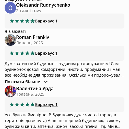
Oleksandr Rudnychenko
2 тижні тому
Барнхаус
1
Я в захваті
Roman Frankiv
Липень, 2025
Барнхаус
1
Дуже затишний будинок із чудовим розташуванням! Сам
будиночок доволі комфортний, чистий, продуманий і має
все необхідне для проживання. Оскільки ми подорожували
з собакою, то окремим плюсом була наявність закритої
Показати більше
території. Собаці дуже сподобалось бавитись і загалом
Валентина Урда
проводити час на подвір'ї. Ну і звісно наявність басейну і
Травень, 2025
чану не може не тішити)
Барнхаус
1
Усе було неймовірно! В будиночку дуже чисто і гарно, в
територія доглянута) А ще це перший будиночок, в якому
були живі квіти, аптечка, жіночі засоби гігієни і тд. Ми в