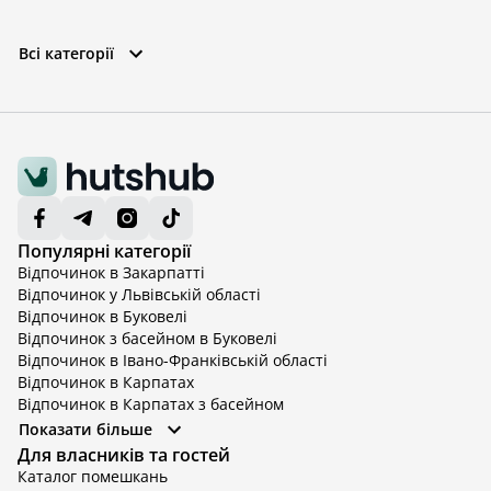
Всі категорії
Популярні категорії
Відпочинок в Закарпатті
Відпочинок у Львівській області
Відпочинок в Буковелі
Відпочинок з басейном в Буковелі
Відпочинок в Івано-Франківській області
Відпочинок в Карпатах
Відпочинок в Карпатах з басейном
Відпочинок в Київській області
Показати більше
Відпочинок в Київській області з басейном
Для власників та гостей
Відпочинок в Тернопільській області
Каталог помешкань