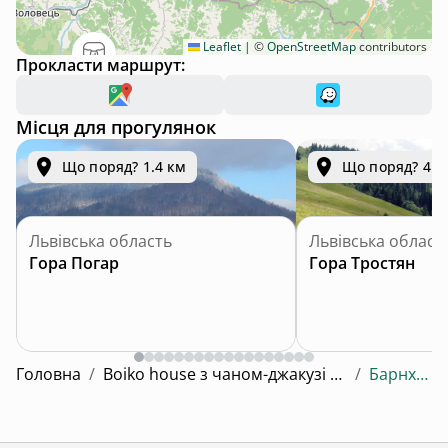
Leaflet
|
©
OpenStreetMap
contributors
Прокласти маршрут:
Місця для прогулянок
Що поряд? 1.4 км
Що поряд? 4.6
Львівська область
Львівська област
Гора Погар
Гора Тростян
Головна
/
Boiko house з чаном-джакузі та басейном
/
Барнхаус 1