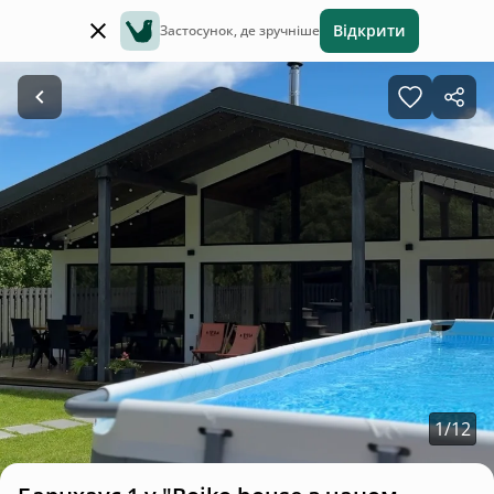
Відкрити
Застосунок, де зручніше
1
/
12