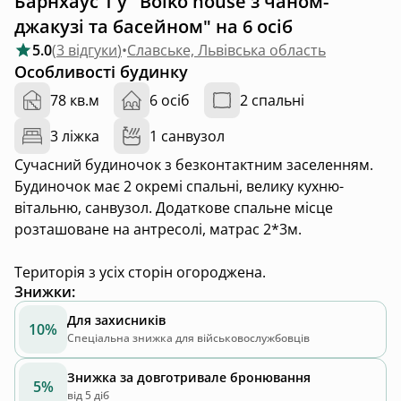
Барнхаус 1 у "Boiko house з чаном-
джакузі та басейном" на 6 осіб
5.0
(
3 відгуки
)
•
Славське, Львівська область
Особливості будинку
78 кв.м
6 осіб
2 спальні
3 ліжка
1 санвузол
Сучасний будиночок з безконтактним заселенням.
Будиночок має 2 окремі спальні, велику кухню-
вітальню, санвузол. Додаткове спальне місце
розташоване на антресолі, матрас 2*3м.
Територія з усіх сторін огороджена.
Знижки
:
Для захисників
10%
Спеціальна знижка для військовослужбовців
Знижка за довготривале бронювання
5%
від 5 діб