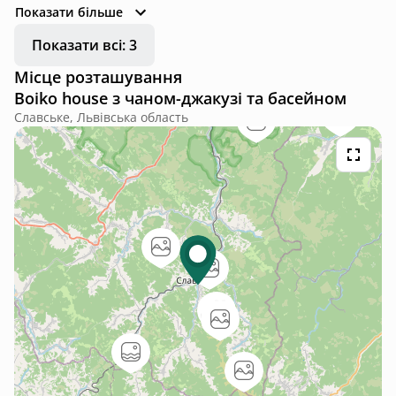
захваті і вже запланували наступний візит)
Показати більше
Показати всі: 3
Місце розташування
Boiko house з чаном-джакузі та басейном
Славське, Львівська область