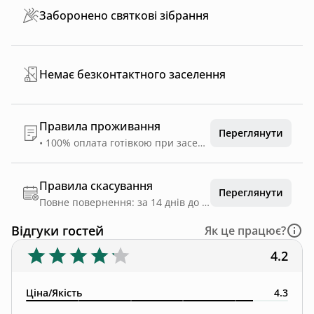
Заборонено святкові зібрання
Немає безконтактного заселення
Правила проживання
Переглянути
• 100% оплата готівкою при заселенні • Банківський переказ: +5% комісії • Застава: готівка 2000 грн (повертається після перевірки) • Потрібен паспорт або водійські права, ( посвідчення УБД). ⚠️ Правила під час проживання: • Дотримуйтесь пожежної безпеки • Вимикайте світло, прилади, закривайте воду при виході • Оплата повної вартості пошкоджень • Камін — тільки з дозволу адміністрації 🛁 SPA діжка-купіль : • 1500 грн/доба, наступні — +500 грн/доба • Заміна води: 1000 грн • Послуга розпалювання: 300 грн 🔥 Мангал: • Дрова: 300 грн/оберемок 🚫 Заборонено: • Гучні вечірки без дозволу • Куріння в приміщенні • Неузгоджені електроприлади • Передача ключів стороннім • Переставляти меблі без дозволу (штраф 5000 грн) • Тиша після 23:00 • Наркотичне сп’яніння, піротехніка, свічки • Діти без нагляду • Тварини без погодження
Правила скасування
Переглянути
Повне повернення: за 14 днів до дати заїзду
Відгуки гостей
Як це працює?
4.2
Ціна/Якість
4.3