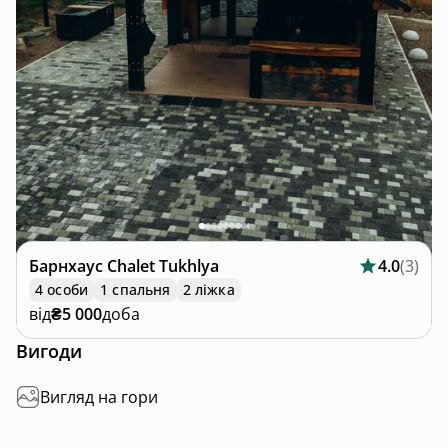
Барнхаус
Chalet Tukhlya
4.0
(
3
)
4 особи
1 спальня
2 ліжка
від
₴5 000
доба
Вигоди
Вигляд на гори