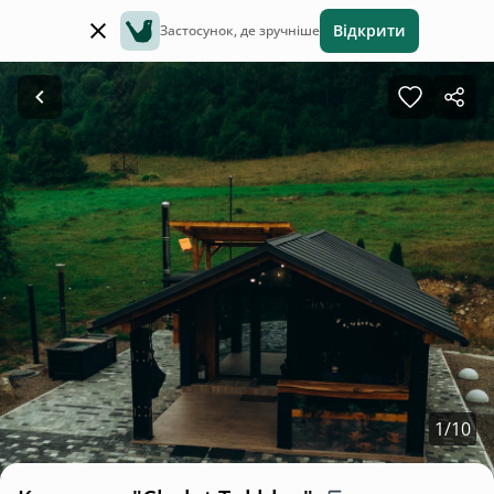
Відкрити
Застосунок, де зручніше
1
/
10