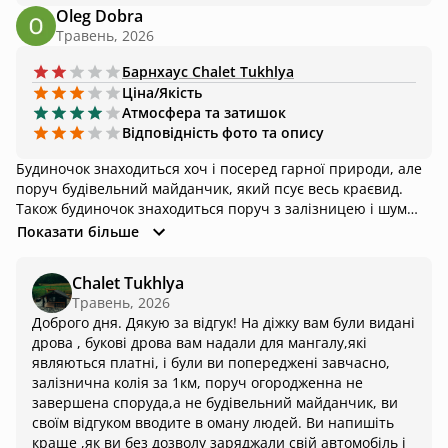
Oleg Dobra
Травень, 2026
Барнхаус
Chalet Tukhlya
Ціна/Якість
Атмосфера та затишок
Відповідність фото та опису
Будиночок знаходиться хоч і посеред гарної природи, але
поруч будівельний майданчик, який псує весь краєвид.
Також будиночок знаходиться поруч з залізницею і шум
поїздів трохи псує насолоду від природи довкола. Також
Показати більше
просять доплату за дрова, навіть для діжки яка була
оплачена.
Chalet Tukhlya
Травень, 2026
Доброго дня. Дякую за відгук! На діжку вам були видані
дрова , букові дрова вам надали для мангалу,які
являються платні, і були ви попереджені завчасно,
залізнична колія за 1км, поруч огородженна не
завершена споруда,а не будівельний майданчик, ви
своїм відгуком вводите в оману людей. Ви напишіть
краще ,як ви без дозволу заряджали свій автомобіль і