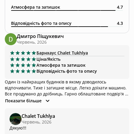
Атмосфера та затишок
4.7
Відповідність фото та опису
4.3
Дмитро Піщукевич
Червень, 2026
Барнхаус
Chalet Tukhlya
Ціна/Якість
Атмосфера та затишок
Відповідність фото та опису
Один із найкращих будинків в якому доводилось
відпочивати. Тихе і затишне місце. Легко доїхати машино.
Все продумано до дрібниць. Гарно облаштоване подвір'я з
різними зонами відпочинку. Дуже приємні власники.
Показати більше
Дякую за відпочинок!
Chalet Tukhlya
Червень, 2026
Дякую!!!