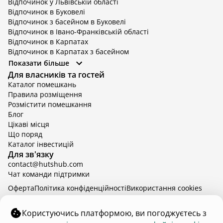
Відпочинок у Львівській області
Відпочинок в Буковелі
Відпочинок з басейном в Буковелі
Відпочинок в Івано-Франківській області
Відпочинок в Карпатах
Відпочинок в Карпатах з басейном
Відпочинок в Київській області
Показати більше
Відпочинок в Київській області з басейном
Для власників та гостей
Відпочинок в Тернопільській області
Каталог помешкань
Відпочинок у Вінницькій області
Правила розміщення
Відпочинок в Яремче
Розмістити помешкання
Відпочинок у Львівській області з басейном
Блог
Відпочинок з басейном в Тернопільській області
Цікаві місця
Що поряд
Каталог інвестицій
Для зв'язку
contact@hutshub.com
Чат команди підтримки
Оферта
Політика конфіденційності
Bикористання cookies
hutshub | ©
2026
Користуючись платформою, ви погоджуєтесь з