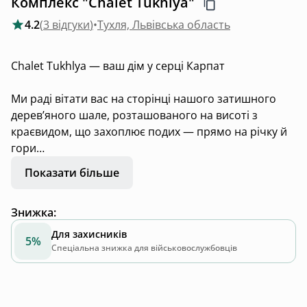
Комплекс "Chalet Tukhlya"
4.2
(
3 відгуки
)
•
Тухля, Львівська область
Chalet Tukhlya — ваш дім у серці Карпат
Ми раді вітати вас на сторінці нашого затишного
дерев’яного шале, розташованого на висоті з
краєвидом, що захоплює подих — прямо на річку й
гори
Показати більше
Це місце створене для тих, хто хоче втекти від шуму,
перезавантажитись і побути ближче до природи.
Знижка
:
Ідеально підійде для:
Сімейного відпочинку (2 дорослих + 2 діток)
Для захисників
5%
Романтичного вікенду
Спеціальна знижка для військовослужбовців
Тихого усамітнення з книжкою
У нашому шале вас чекає: