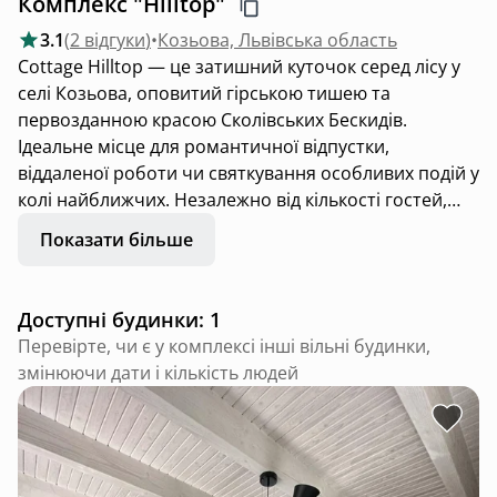
Комплекс "Hilltop"
3.1
(
2 відгуки
)
•
Козьова, Львівська область
Cottage Hilltop — це затишний куточок серед лісу у
селі Козьова, оповитий гірською тишею та
первозданною красою Сколівських Бескидів.
Ідеальне місце для романтичної відпустки,
віддаленої роботи чи святкування особливих подій у
колі найближчих. Незалежно від кількості гостей,
котедж завжди бронюється повністю — тільки для
Показати більше
вас.
Це двоповерховий зруб, зведений із екологічних
Доступні будинки: 1
матеріалів, розрахований на 2–5 осіб. У
Перевірте, чи є у комплексі інші вільні будинки,
розпорядженні гостей:
змінюючи дати і кількість людей
• дві спальні з двоспальними ліжками;
• зручний розкладний диван;
• сучасна кухня з усім необхідним;
• простора обідня зона з великим столом;
• затишна вітальня для спільного дозвілля;