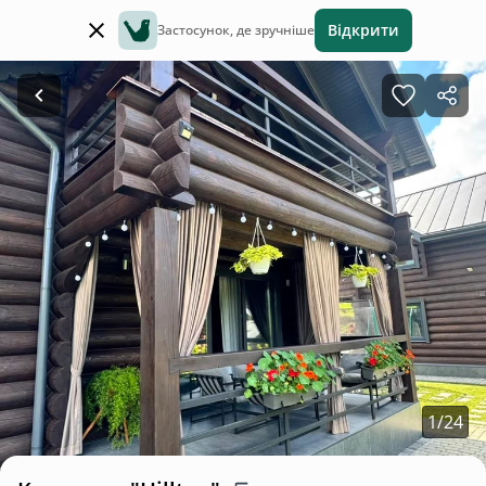
Відкрити
Застосунок, де зручніше
1
/
24