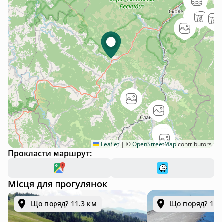
запропонують хоча б, що хтось прийде і зробить швидке
прибирання, поки нас не буде. Але ні. Ми отримали
вибачення і від неї і від її чоловіка, пізніше, того ж вечора.
Але це не покращило враження від будиночку. Якби ми
були самі, без немовляти, і від нас не залежали друзі, ми б
повернулись додому. А так довелося самому на відпочинку
чистити диван, щоб можна було б хоч якось на нього сісти.
Я запамʼятаю цей будинок дуже надовго, і мені дуже шкода,
що ці враження настільки негативні і коштують 11k за два
дні.
Leaflet
|
©
OpenStreetMap
contributors
Прокласти маршрут:
Місця для прогулянок
Що поряд? 11.3 км
Що поряд? 14.