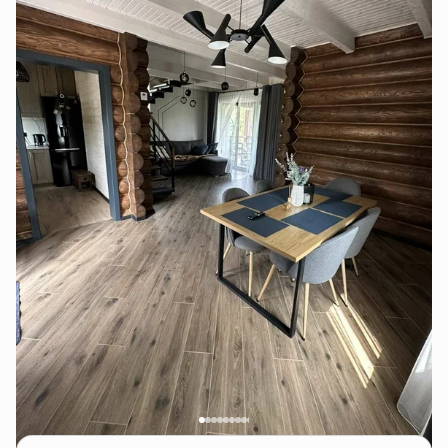
• комфортні санвузли на кожному поверсі.
Дві тераси відкривають захопливі краєвиди на
карпатський ліс. На подвір’ї — мангал із запасом
дров. Для маленьких гостей є батут та гойдалка-
кокон.
Що подивитися поблизу
• Культура та архітектура: церква св. Миколая у
самій Козьовій, палац Гредлів (19 км, м. Сколе),
могила князя Святослава (19 км, м. Сколе).
• Природа: водоспад Кам’янка (8 км), озеро
Журавлине (10–15 км, на території нацпарку), гора
Парашка (15–20 км, маршрути зі Сколе) — ідеальні
для прогулянок та трекінгу.
• Історія та археологія: заповідник «Тустань» — одна
з найвідоміших пам’яток регіону.