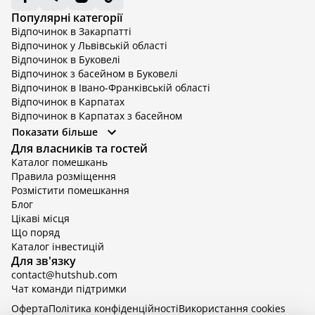
Популярні категорії
Відпочинок в Закарпатті
Відпочинок у Львівській області
Відпочинок в Буковелі
Відпочинок з басейном в Буковелі
Відпочинок в Івано-Франківській області
Відпочинок в Карпатах
Відпочинок в Карпатах з басейном
Відпочинок в Київській області
Показати більше
Відпочинок в Київській області з басейном
Для власників та гостей
Відпочинок в Тернопільській області
Каталог помешкань
Відпочинок у Вінницькій області
Правила розміщення
Відпочинок в Яремче
Розмістити помешкання
Відпочинок у Львівській області з басейном
Блог
Відпочинок з басейном в Тернопільській області
Цікаві місця
Що поряд
Каталог інвестицій
Для зв'язку
contact@hutshub.com
Чат команди підтримки
Оферта
Політика конфіденційності
Bикористання cookies