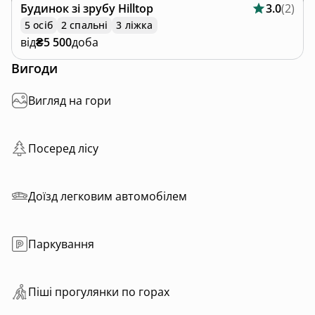
Cottage Hilltop — це місце, де легко розслабитися,
Будинок зі зрубу
Hilltop
3.0
(
2
)
знайти тишу, відновити сили та розділити важливі
5 осіб
2 спальні
3 ліжка
моменти з близькими.
від
₴5 500
доба
Вигоди
Вигляд на гори
Посеред лісу
Доїзд легковим автомобілем
Паркування
Пiшi прoгулянки пo горах