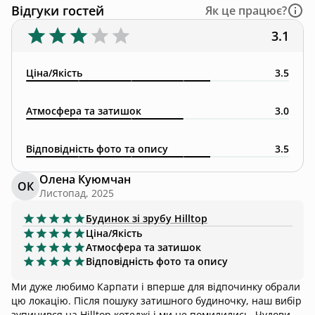
Відгуки гостей
Як це працює?
3.1
Ціна/Якість
3.5
Атмосфера та затишок
3.0
Відповідність фото та опису
3.5
Олена Куюмчан
ОК
Листопад, 2025
Будинок зі зрубу
Hilltop
Ціна/Якість
Атмосфера та затишок
Відповідність фото та опису
Ми дуже любимо Карпати і вперше для відпочинку обрали
цю локацію. Після пошуку затишного будиночку, наш вибір
зупинився на Hilltop котеджі і ми не помилились. Чудовий,