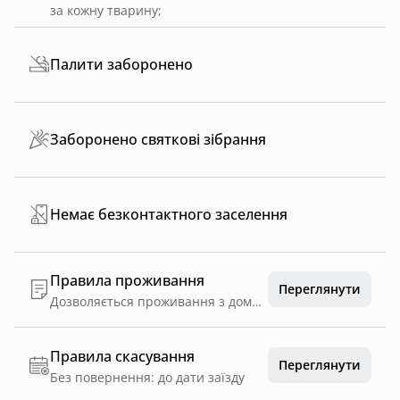
за кожну тварину
;
Палити заборонено
Заборонено святкові зібрання
Немає безконтактного заселення
Правила проживання
Переглянути
Дозволяється проживання з домашніми тваринами (собаками малих порід (до 30 см у холці та вагою до 5 кг) тільки при попередньому погодженні. Котедж залишає за собою право визначати припустимість проживання даної домашньої тварини у кожному конкретному випадку. Попередньо необхідно уточнювати. Також додатково за проживання тварин стягується оплата 500 грн.
Правила скасування
Переглянути
Без повернення: до дати заїзду