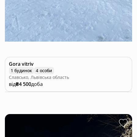
Gora vitriv
1 будинок
4 особи
Славсько, Львівська область
від
₴4 500
доба