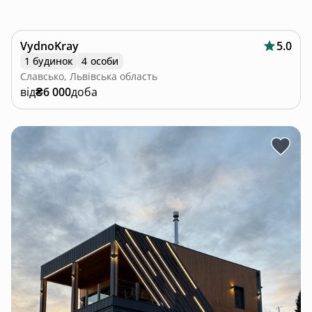
VydnoKray
5.0
1 будинок
4 особи
Славсько, Львівська область
від
₴6 000
доба