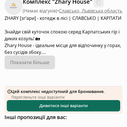
Комплекс "Zhary House"
(
Немає відгуків
)
•
Славсько, Львівська область
ZHARY [зг‘ари] - котедж в лісі | СЛАВСЬКО | КАРПАТИ
Знайди свій куточок спокою серед Карпатських гір і
диких козуль! 🏡
Zhary House - ідеальне місце для відпочинку у горах,
без сусідів збоку.
🏡Котедж для 4+2 особи👥
Показати більше
👩‍❤️‍👨 Підходить, для романтичного вікенду, сім'ї з
дітьми та невеликої компанії.
🌲 Розташований у горах серед лісу.
🐕Ми Pet's friendly, тож не залишайте улюбленця
Цей комплекс недоступний для бронювання.
вдома☺️
Перегляньте інші варіанти
🔌 Безперебійне живлення( є генератор)
Дивитися інші варіанти
Для комфортного відпочинку у котеджі є:
🔹️кухня-вітальня(м'який розкладний диван, камін🔥
Інші пропозиції для вас:
обідній стіл з стільцями, телевізор, холодильник,