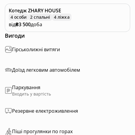
Котедж
ZHARY HOUSE
4 особи
2 спальні
4 ліжка
від
₴3 500
доба
Вигоди
Гірськолижні витяги
Доїзд легковим автомобілем
Паркування
Входить у вартість
Резервне електроживлення
Пiшi прoгулянки пo горах