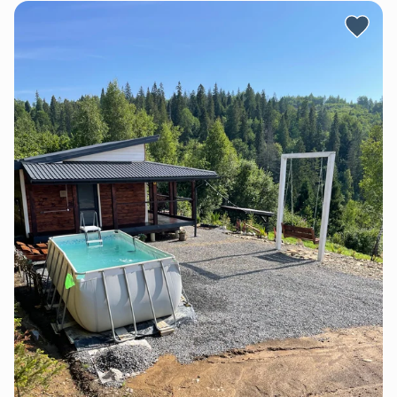
електочайник, мікрохвильова піч, варильна
поверхня, мийка, тостер, та інший кухонний
інвентар, кавомашина.)
🔹️санвузол(душ, туалет, умивальник, фен, сушка для
рушників, пральна машина, одноразові миючі
засоби)
🔹️спальні кімнати з ліжками з ортопедичними
матрасами. Для комфорту надаються рушники
(2шт.), тапочки, халати.
🔹️На вулиці є кілька зон для відпочинку: простора
тераса, альтанка з BBQ-зоною, облаштоване
вогнище, парковка. Будиночок знаходиться на схилі,
тож взимку можна весело провести час катаючись
на санчатах ☺️
Якщо мрієш відпочити в гармонії з природою та
тиші, тоді тобі до нас☺️