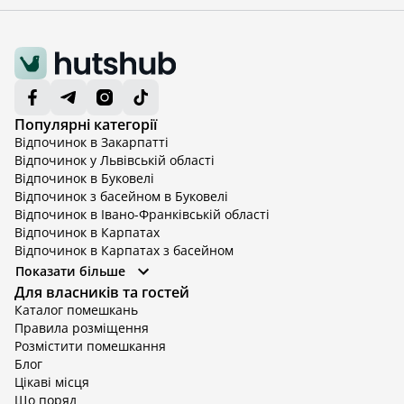
Популярні категорії
Відпочинок в Закарпатті
Відпочинок у Львівській області
Відпочинок в Буковелі
Відпочинок з басейном в Буковелі
Відпочинок в Івано-Франківській області
Відпочинок в Карпатах
Відпочинок в Карпатах з басейном
Відпочинок в Київській області
Показати більше
Відпочинок в Київській області з басейном
Для власників та гостей
Відпочинок в Тернопільській області
Каталог помешкань
Відпочинок у Вінницькій області
Правила розміщення
Відпочинок в Яремче
Розмістити помешкання
Відпочинок у Львівській області з басейном
Блог
Відпочинок з басейном в Тернопільській області
Цікаві місця
Що поряд