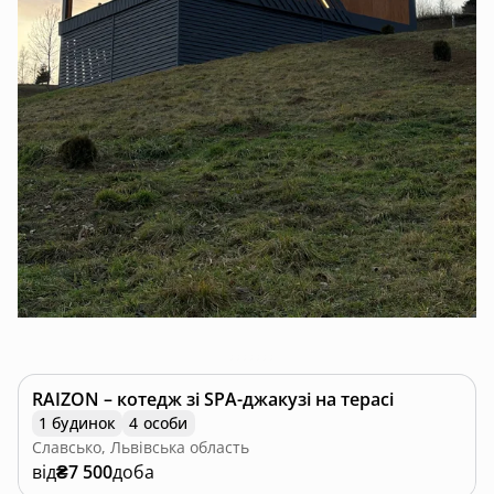
RAIZON – котедж зі SPA-джакузі на терасі
1 будинок
4 особи
Славсько, Львівська область
від
₴7 500
доба