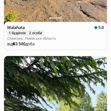
Malahata
5.0
1 будинок
2 особи
Славсько, Львівська область
від
₴3 500
доба