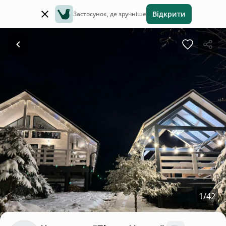
Відкрити
Застосунок, де зручніше
1
/
42