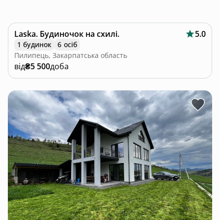
Laska. Будиночок на схилі.
5.0
1 будинок
6 осіб
Пилипець, Закарпатська область
від
₴5 500
доба