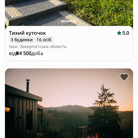
Тихий куточок
5.0
3 будинки
16 осіб
Ізки, Закарпатська область
від
₴4 500
доба