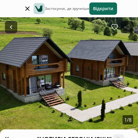
Відкрити
Застосунок, де зручніше
1
/
8