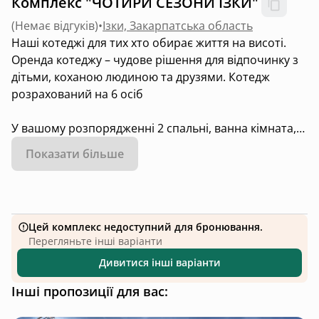
Комплекс "ЧОТИРИ СЕЗОНИ ІЗКИ"
(
Немає відгуків
)
•
Ізки, Закарпатська область
Наші котеджі для тих хто обирає життя на висоті.
Оренда котеджу – чудове рішення для відпочинку з
дітьми, коханою людиною та друзями. Котедж
розрахований на 6 осіб
У вашому розпорядженні 2 спальні, ванна кімната,
вітальня з дивано( можна використовувати як ліжко)
Показати більше
власна кухня з всім необхідним для приготування
їжі, 2 балкони з чудовими краєвидами, барбекю та
столик на вулиці.
Цей комплекс недоступний для бронювання.
Перегляньте інші варіанти
Дивитися інші варіанти
Інші пропозиції для вас: