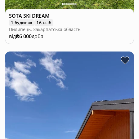
SOTA SKI DREAM
1 будинок
16 осіб
Пилипець, Закарпатська область
від
₴6 000
доба