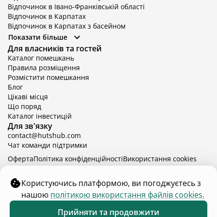
Відпочинок в Івано-Франківській області
Відпочинок в Карпатах
Відпочинок в Карпатах з басейном
Відпочинок в Київській області
Показати більше
Відпочинок в Київській області з басейном
Для власників та гостей
Відпочинок в Тернопільській області
Каталог помешкань
Відпочинок у Вінницькій області
Правила розміщення
Відпочинок в Яремче
Розмістити помешкання
Відпочинок у Львівській області з басейном
Блог
Відпочинок з басейном в Тернопільській області
Цікаві місця
Що поряд
Каталог інвестицій
Для зв'язку
contact@hutshub.com
Чат команди підтримки
Оферта
Політика конфіденційності
Bикористання cookies
hutshub | ©
2026
Користуючись платформою, ви погоджуєтесь з
нашою
політикою використання файлів cookies.
Оберіть інші дати аби дізнатись ціну
Прийняти та продовжити