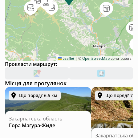
Leaflet
|
©
OpenStreetMap
contributors
Прокласти маршрут:
Місця для прогулянок
Що поряд? 6.5 км
Що поряд? 7.2
Закарпатська область
Гора Магура-Жиде
Закарпатська обл