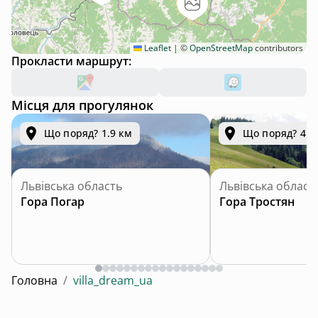
Leaflet
|
©
OpenStreetMap
contributors
Прокласти маршрут:
Місця для прогулянок
Що поряд? 1.9 км
Що поряд? 4.7
Львівська область
Львівська област
Гора Погар
Гора Тростян
Головна
/
villa_dream_ua