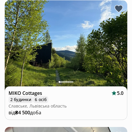
MIKO Cottages
5.0
2 будинки
6 осіб
Славське, Львівська область
від
₴4 500
доба