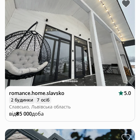
romance.home.slavsko
5.0
2 будинки
7 осіб
Славсько, Львівська область
від
₴5 000
доба