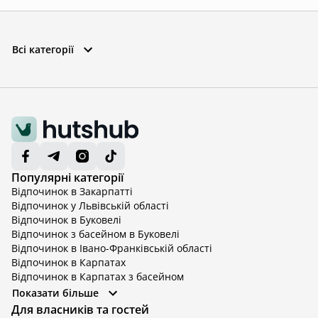
Всі категорії
Популярні категорії
Відпочинок в Закарпатті
Відпочинок у Львівській області
Відпочинок в Буковелі
Відпочинок з басейном в Буковелі
Відпочинок в Івано-Франківській області
Відпочинок в Карпатах
Відпочинок в Карпатах з басейном
Відпочинок в Київській області
Показати більше
Відпочинок в Київській області з басейном
Для власників та гостей