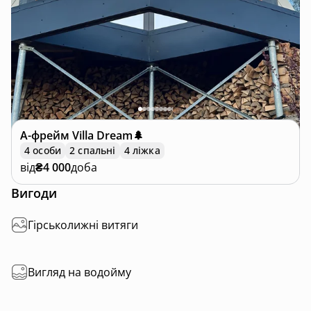
А-фрейм
Villa Dream🌲
4 особи
2 спальні
4 ліжка
від
₴4 000
доба
Вигоди
Гірськолижні витяги
Вигляд на водойму