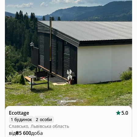
Ecottage
5.0
1 будинок
2 особи
Славсько, Львівська область
від
₴5 600
доба