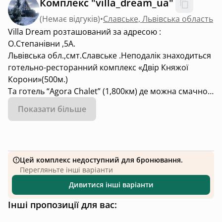
Комплекс "villa_dream_ua"
(
Немає відгуків
)
•
Славське, Львівська область
Villa Dream розташований за адресою :
О.Степанівни ,5А.
Львівська обл.,смт.Славське .Неподалік знаходиться
готельно-ресторанний комплекс «Двір Княжої
Корони»(500м.)
Та готель “Agora Chalet” (1,800км) де можна смачно
пообідати .
Показати більше
Підʼїзд -крутий підйом !
Неподалік знаходиться центр міста де можна
зробити шопінг ,а також річка.
Цей комплекс недоступний для бронювання.
Перегляньте інші варіанти
Дивитися інші варіанти
Інші пропозиції для вас: