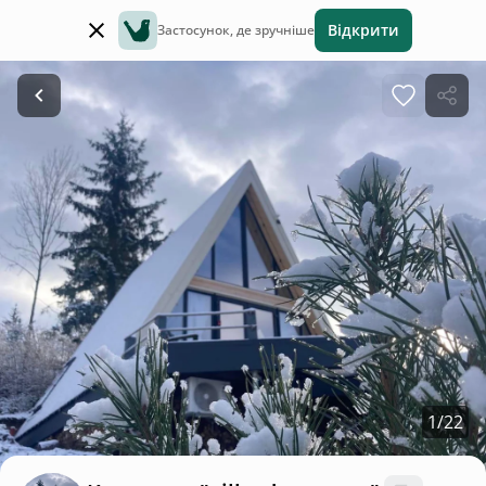
Відкрити
Застосунок, де зручніше
1
/
22