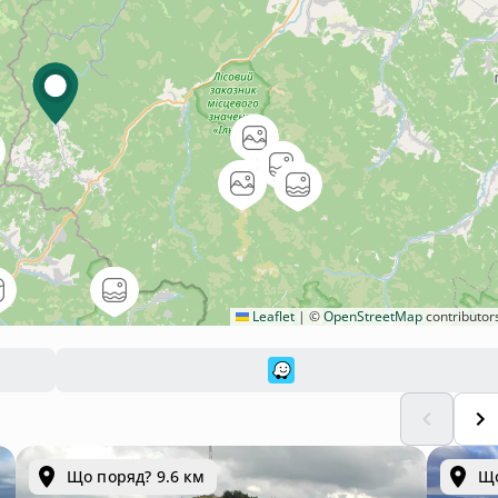
Leaflet
|
©
OpenStreetMap
contributor
Що поряд? 9.6 км
Що