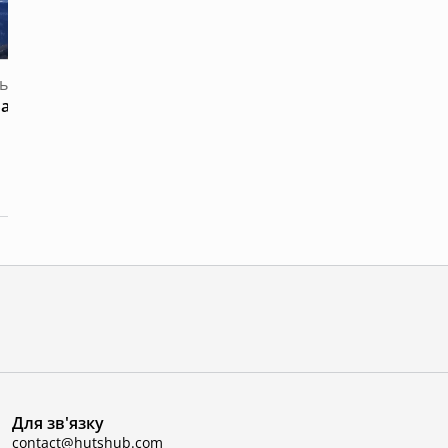
ька область
Захар Беркут
Львівська облас
Джерело Писан
Для зв'язку
contact@hutshub.com