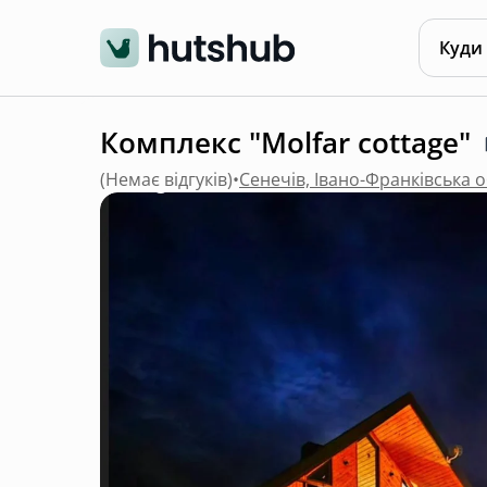
Куди
Комплекс "Molfar cottage"
(
Немає відгуків
)
•
Сенечів, Івано-Франківська 