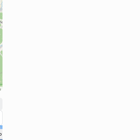
s
 поряд? 9.6 км
Що поряд? 10