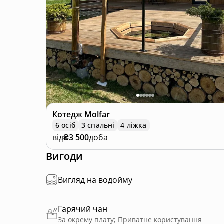
Котедж
Molfar
6 осіб
3 спальні
4 ліжка
від
₴3 500
доба
Вигоди
Вигляд на водойму
Гарячий чан
За окрему плату; Приватне користування