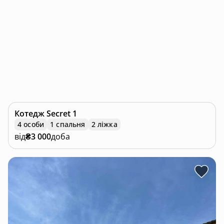
Котедж
Secret 1
4 особи
1 спальня
2 ліжка
від
₴3 000
доба