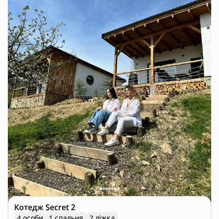
Котедж
Secret 2
4 особи
1 спальня
2 ліжка