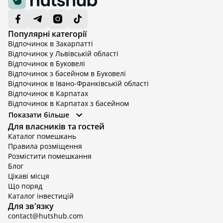
Популярні категорії
Відпочинок в Закарпатті
Відпочинок у Львівській області
Відпочинок в Буковелі
Відпочинок з басейном в Буковелі
Відпочинок в Івано-Франківській області
Відпочинок в Карпатах
Відпочинок в Карпатах з басейном
Відпочинок в Київській області
Показати більше
Відпочинок в Київській області з басейном
Для власників та гостей
Відпочинок в Тернопільській області
Каталог помешкань
Відпочинок у Вінницькій області
Правила розміщення
Відпочинок в Яремче
Розмістити помешкання
Відпочинок у Львівській області з басейном
Блог
Відпочинок з басейном в Тернопільській області
Цікаві місця
Що поряд
Каталог інвестицій
Для зв'язку
contact@hutshub.com