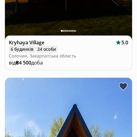
Kryhaya Village
5.0
6 будинків
24 особи
Солочин, Закарпатська область
від
₴4 500
доба