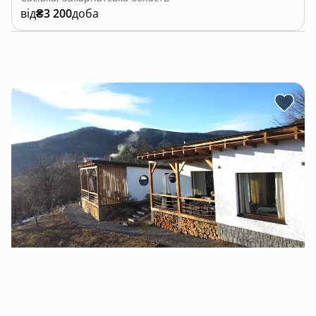
від
₴3 200
доба