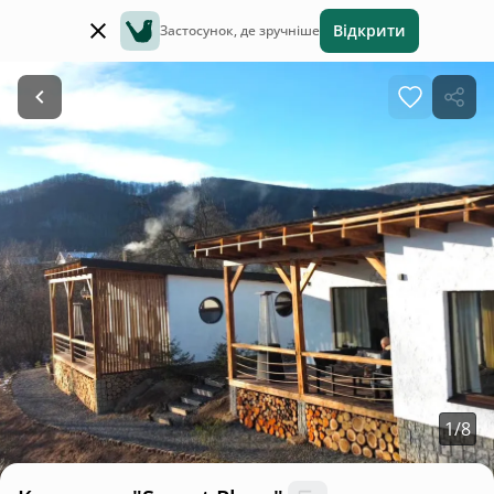
Відкрити
Застосунок, де зручніше
1
/
8