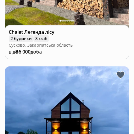
Chalet Легенда лісу
2 будинки
8 осіб
Сусково, Закарпатська область
від
₴6 000
доба