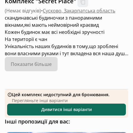
Комплекс "Secret Place"
(
Немає відгуків
)
•
Сусково, Закарпатська область
скандинавські будиночки з панорамними
вікнами,які мають неймовірний краєвид
Кожен будинок має всі необхідні зручності
На території є чан
Унікальність наших будинків в тому,що зроблені
вони власними руками і тут вкладена вся наша душа
Саме тут ти відчуваєш єднання з природою і
Показати більше
неймовірний затишок
Цей комплекс недоступний для бронювання.
Перегляньте інші варіанти
Дивитися інші варіанти
Інші пропозиції для вас: