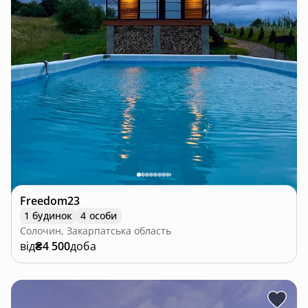
Freedom23
1 будинок
4 особи
Солочин, Закарпатська область
від
₴4 500
доба