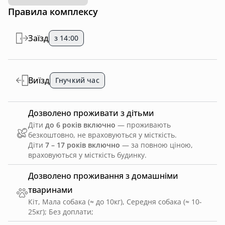
Правила комплексу
Заїзд
з 14:00
Виїзд
Гнучкий час
Дозволено проживати з дітьми
Діти
до 6 років включно
— проживають
безкоштовно, не враховуються у місткість.
Діти
7 – 17 років включно
— за повною ціною,
враховуються у місткість будинку.
Дозволено проживання з домашніми
тваринами
Кіт, Мала собака (≈ до 10кг), Середня собака (≈ 10-
25кг)
;
Без доплати
;