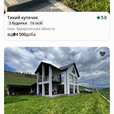
Тихий куточок
5.0
3 будинки
16 осіб
Ізки, Закарпатська область
від
₴4 500
доба