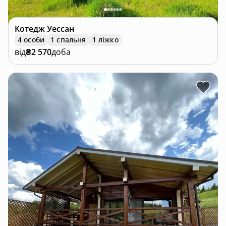
Котедж
Уессан
4 особи
1 спальня
1 ліжко
від
₴2 570
доба