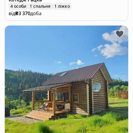
4 особи
1 спальня
1 ліжко
від
₴3 370
доба