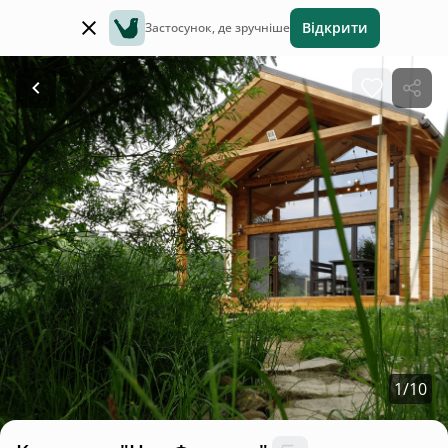
Відкрити
Застосунок, де зручніше
1
/
10