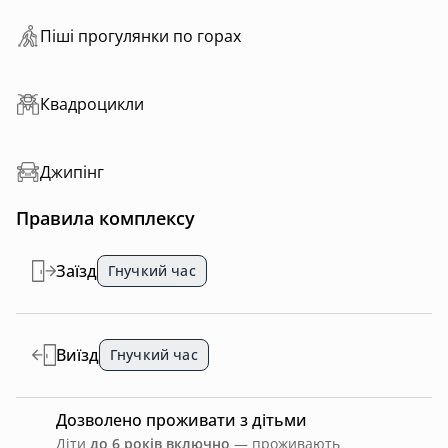
Пiшi прoгулянки пo горах
Квадроцикли
Джипінг
Правила комплексу
Заїзд
Гнучкий час
Виїзд
Гнучкий час
Дозволено проживати з дітьми
Діти
до 6 років включно
— проживають