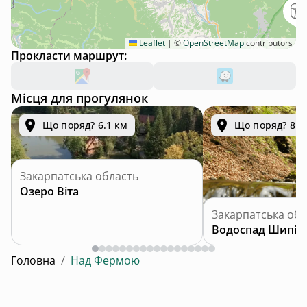
Leaflet
|
©
OpenStreetMap
contributors
Прокласти маршрут:
Місця для прогулянок
Що поряд? 6.1 км
Що поряд? 8.0
Закарпатська область
Озеро Віта
Закарпатська обл
Водоспад Шипіт
Головна
/
Над Фермою