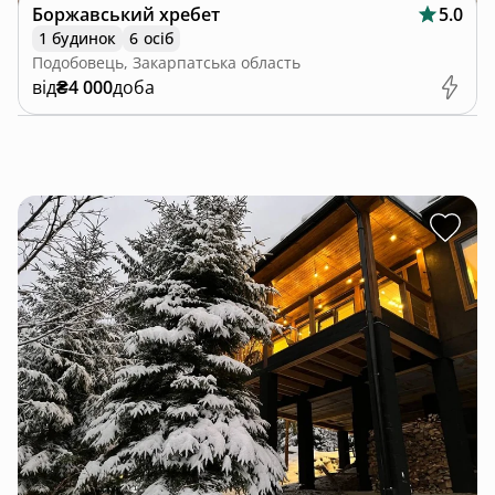
Боржавський хребет
5.0
1 будинок
6 осіб
Подобовець, Закарпатська область
від
₴4 000
доба