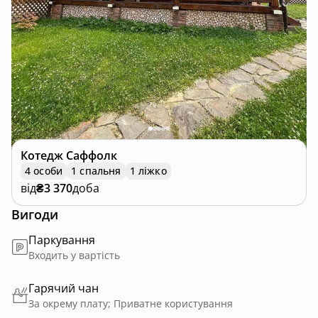
Котедж
Саффолк
4 особи
1 спальня
1 ліжко
від
₴3 370
доба
Вигоди
Паркування
Входить у вартість
Гарячий чан
За окрему плату; Приватне користування