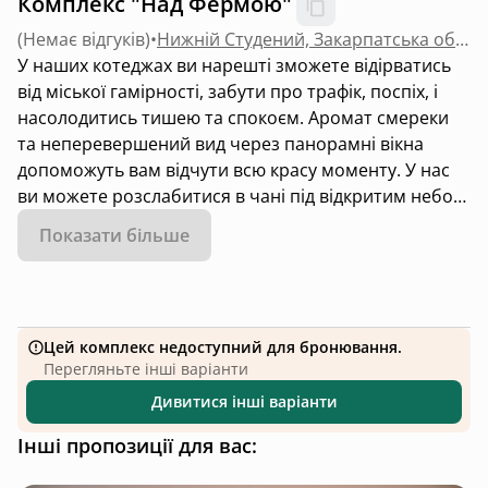
Комплекс "Над Фермою"
(
Немає відгуків
)
•
Нижній Студений, Закарпатська область
У наших котеджах ви нарешті зможете відірватись
від міської гамірності, забути про трафік, поспіх, і
насолодитись тишею та спокоєм. Аромат смереки
та неперевершений вид через панорамні вікна
допоможуть вам відчути всю красу моменту. У нас
ви можете розслабитися в чані під відкритим небом,
насолоджуючись величезними пейзажами.
Показати більше
Унікальність наших котеджів полягає в тому, що
кожен з них обладнаний просторими панорамними
вікнами, що дозволяють вам відчувати себе
поєднаним із природою, навіть перебуваючи
Цей комплекс недоступний для бронювання.
всередині будинку.
Перегляньте інші варіанти
Дивитися інші варіанти
Інші пропозиції для вас: