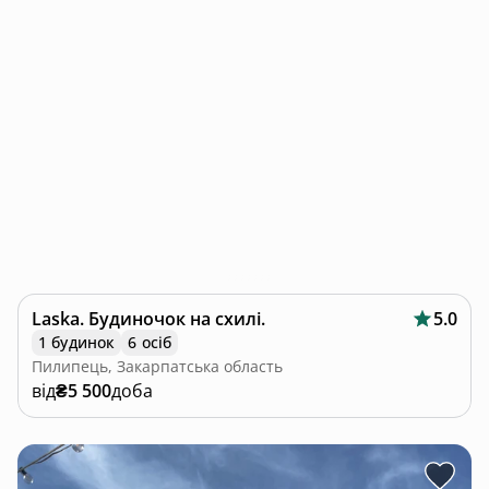
Laska. Будиночок на схилі.
5.0
1 будинок
6 осіб
Пилипець, Закарпатська область
від
₴5 500
доба