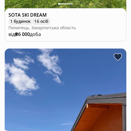
SOTA SKI DREAM
1 будинок
16 осіб
Пилипець, Закарпатська область
від
₴6 000
доба