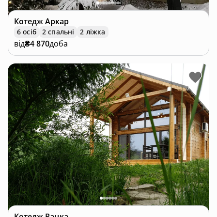
Котедж
Аркар
6 осіб
2 спальні
2 ліжка
від
₴4 870
доба
Котедж
Рацка