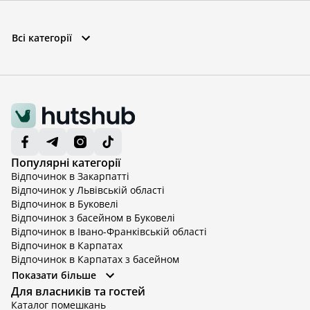
Всі категорії
Популярні категорії
Відпочинок в Закарпатті
Відпочинок у Львівській області
Відпочинок в Буковелі
Відпочинок з басейном в Буковелі
Відпочинок в Івано-Франківській області
Відпочинок в Карпатах
Відпочинок в Карпатах з басейном
Відпочинок в Київській області
Показати більше
Відпочинок в Київській області з басейном
Для власників та гостей
Відпочинок в Тернопільській області
Каталог помешкань