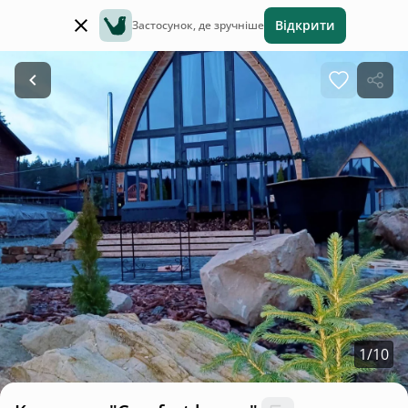
Відкрити
Застосунок, де зручніше
1
/
10