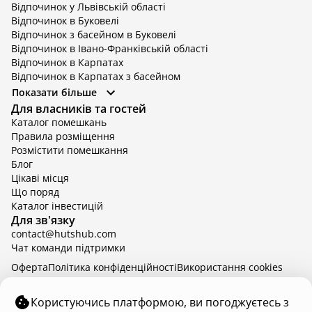
Відпочинок у Львівській області
Відпочинок в Буковелі
Відпочинок з басейном в Буковелі
Відпочинок в Івано-Франківській області
Відпочинок в Карпатах
Відпочинок в Карпатах з басейном
Відпочинок в Київській області
Показати більше
Відпочинок в Київській області з басейном
Для власників та гостей
Відпочинок в Тернопільській області
Каталог помешкань
Відпочинок у Вінницькій області
Правила розміщення
Відпочинок в Яремче
Розмістити помешкання
Відпочинок у Львівській області з басейном
Блог
Відпочинок з басейном в Тернопільській області
Цікаві місця
Що поряд
Каталог інвестицій
Для зв'язку
contact@hutshub.com
Чат команди підтримки
Оферта
Політика конфіденційності
Bикористання cookies
hutshub | ©
2026
Користуючись платформою, ви погоджуєтесь з