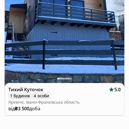
Тихий Куточок
5.0
1 будинок
4 особи
Яремче, Івано-Франківська область
від
₴3 500
доба