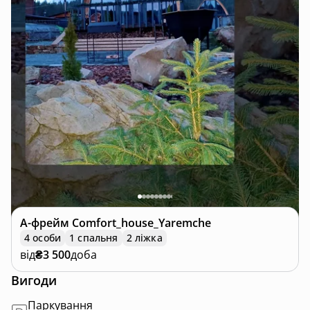
А-фрейм
Comfort_house_Yaremche
4 особи
1 спальня
2 ліжка
від
₴3 500
доба
Вигоди
Паркування