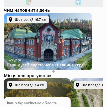
Чим наповнити день
Що поряд? 16.7 км
Екскурсії
Парк-музей просто неба «Велична Україна»
Місця для прогулянок
Що поряд? 3.4 км
Що поряд? 3.7
Івано-Франківська область