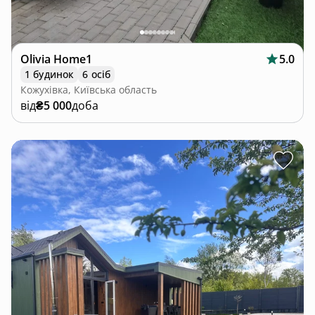
Olivia Home1
5.0
1 будинок
6 осіб
Кожухівка, Київська область
від
₴5 000
доба