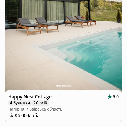
Happy Nest Cottage
5.0
4 будинки
26 осіб
Папірня, Львівська область
від
₴6 000
доба