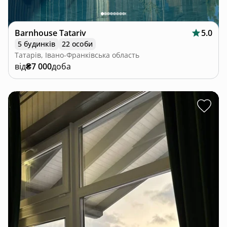
Barnhouse Tatariv
5.0
5 будинків
22 особи
Татарів, Івано-Франківська область
від
₴7 000
доба