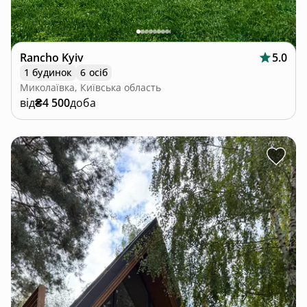
Rancho Kyiv
5.0
1 будинок
6 осіб
Миколаївка, Київська область
від
₴4 500
доба