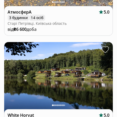
АтмосферА
5.0
3 будинки
14 осіб
Старі Петрівці, Київська область
від
₴6 600
доба
White Horvat
5.0