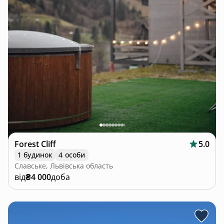
Forest Cliff
5.0
1 будинок
4 особи
Славське, Львівська область
від
₴4 000
доба