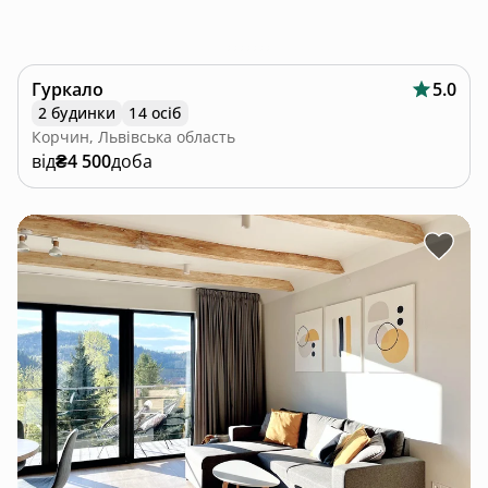
Гуркало
5.0
2 будинки
14 осіб
Корчин, Львівська область
від
₴4 500
доба