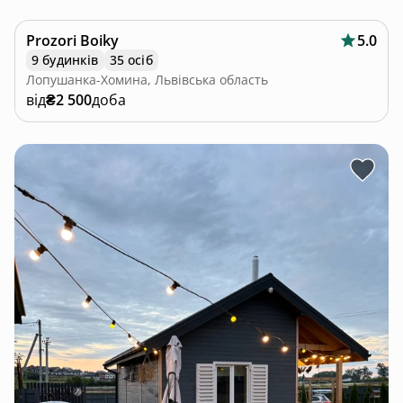
Prozori Boiky
5.0
9 будинків
35 осіб
Лопушанка-Хомина, Львівська область
від
₴2 500
доба