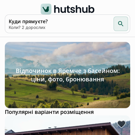
Куди прямуєте?
Коли? 2 дорослих
Відпочинок в Яремче з басейном:
ціни, фото, бронювання
Популярні варіанти розміщення