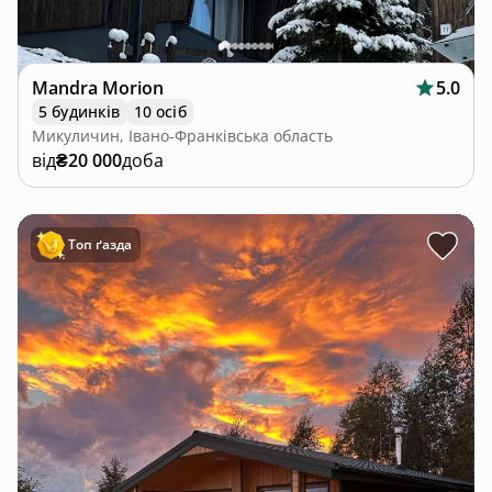
Mandra Morion
5.0
5 будинків
10 осіб
Микуличин, Івано-Франківська область
від
₴20 000
доба
Топ ґазда