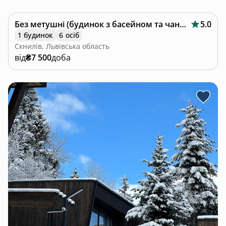
Без метушні (будинок з басейном та чаном)
5.0
1 будинок
6 осіб
Скнилів, Львівська область
від
₴7 500
доба