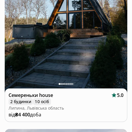
Семереньки house
5.0
2 будинки
10 осіб
Липина, Львівська область
від
₴4 400
доба