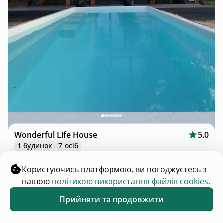
Wonderful Life House
5.0
1 будинок
7 осіб
Цитуля, Львівська область
від
₴4 500
доба
Користуючись платформою, ви погоджуєтесь з
нашою
політикою використання файлів cookies.
Прийняти та продовжити
Обране
Каталог
Меню