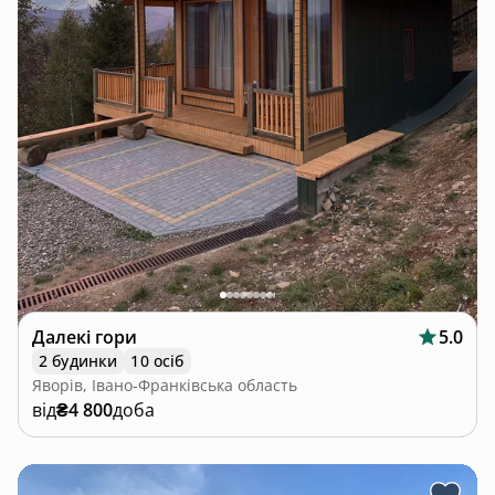
Далекі гори
5.0
2 будинки
10 осіб
Яворів, Івано-Франківська область
від
₴4 800
доба