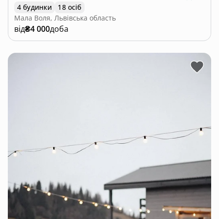
4 будинки
18 осіб
Мала Воля, Львівська область
від
₴4 000
доба