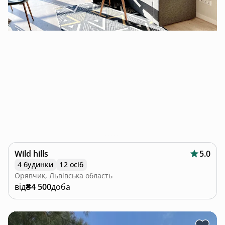
Wild hills
5.0
4 будинки
12 осіб
Орявчик, Львівська область
від
₴4 500
доба