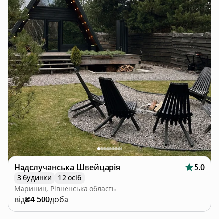
Надслучанська Швейцарія
5.0
3 будинки
12 осіб
Маринин, Рівненська область
від
₴4 500
доба