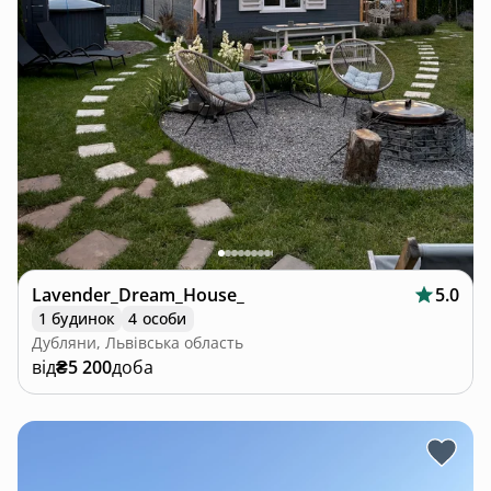
Lavender_Dream_House_
5.0
1 будинок
4 особи
Дубляни, Львівська область
від
₴5 200
доба