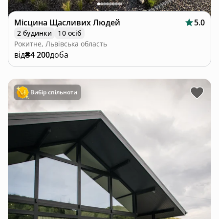
Місцина Щасливих Людей
5.0
2 будинки
10 осіб
Рокитне, Львівська область
від
₴4 200
доба
Вибір спільноти