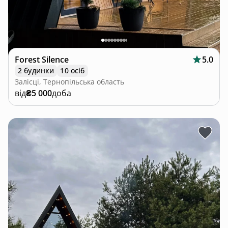
Forest Silence
5.0
2 будинки
10 осіб
Залісці, Тернопільська область
від
₴5 000
доба