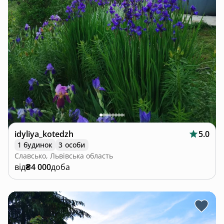
idyliya_kotedzh
5.0
1 будинок
3 особи
Славсько, Львівська область
від
₴4 000
доба