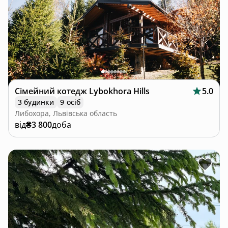
Сімейний котедж Lybokhora Hills
5.0
3 будинки
9 осіб
Либохора, Львівська область
від
₴3 800
доба