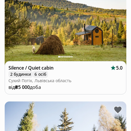
Silence / Quiet cabin
5.0
2 будинки
6 осіб
Сухий Потік, Львівська область
від
₴5 000
доба