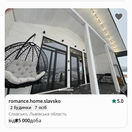
romance.home.slavsko
5.0
2 будинки
7 осіб
Славсько, Львівська область
від
₴5 000
доба