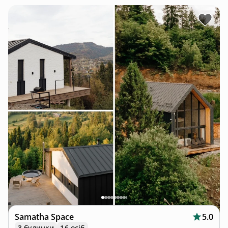
Samatha Space
5.0
3 будинки
16 осіб