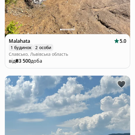
Malahata
5.0
1 будинок
2 особи
Славсько, Львівська область
від
₴3 500
доба