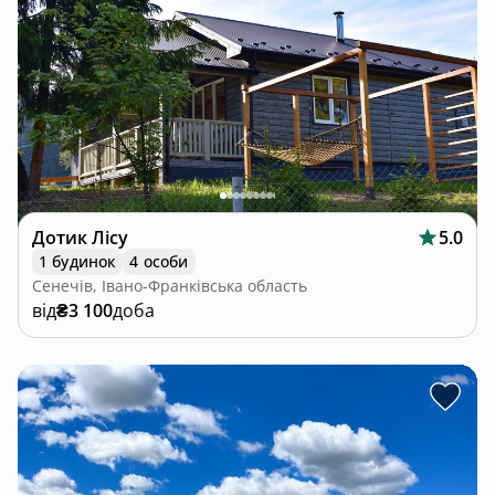
Дотик Лісу
5.0
1 будинок
4 особи
Сенечів, Івано-Франківська область
від
₴3 100
доба