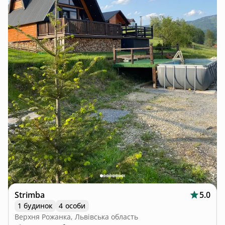
Strimba
5.0
1 будинок
4 особи
Верхня Рожанка, Львівська область