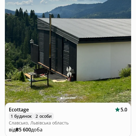
Ecottage
5.0
1 будинок
2 особи
Славсько, Львівська область
від
₴5 600
доба