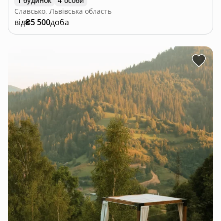
1 будинок
4 особи
Славсько, Львівська область
від
₴5 500
доба