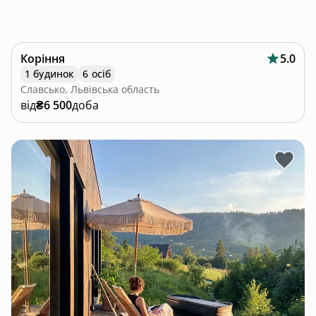
Коріння
5.0
1 будинок
6 осіб
Славсько, Львівська область
від
₴6 500
доба