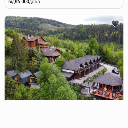
від
₴5 000
доба