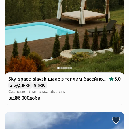
Sky_space_slavsk-шале з теплим басейном🩵
5.0
2 будинки
8 осіб
Славсько, Львівська область
від
₴6 000
доба