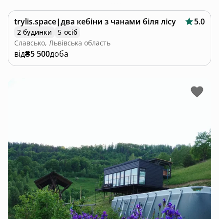
trylis.space|два кебіни з чанами біля лісу
5.0
2 будинки
5 осіб
Славсько, Львівська область
від
₴5 500
доба