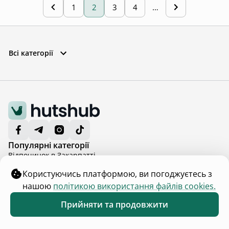
1
2
3
4
…
Всі категорії
Популярні категорії
Відпочинок в Закарпатті
Відпочинок у Львівській області
Користуючись платформою, ви погоджуєтесь з
Відпочинок в Буковелі
нашою
політикою використання файлів cookies.
Відпочинок з басейном в Буковелі
Відпочинок в Івано-Франківській області
Прийняти та продовжити
Відпочинок в Карпатах
Обране
Каталог
Меню
Відпочинок в Карпатах з басейном
Відпочинок в Київській області
Показати більше