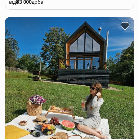
від
₴3 000
доба