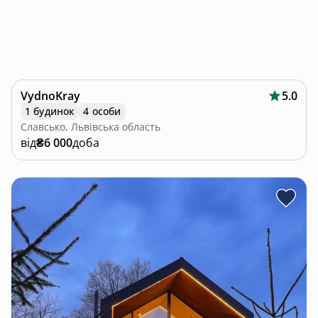
VydnoKray
5.0
1 будинок
4 особи
Славсько, Львівська область
від
₴6 000
доба