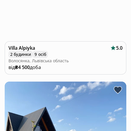
Villa Alpiyka
5.0
2 будинки
9 осіб
Волосянка, Львівська область
від
₴4 500
доба