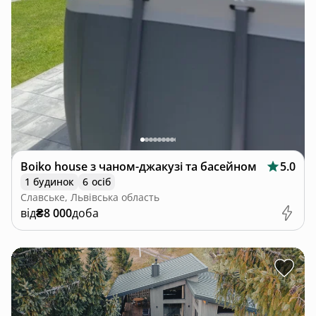
Boiko house з чаном-джакузі та басейном
5.0
1 будинок
6 осіб
Славське, Львівська область
від
₴8 000
доба