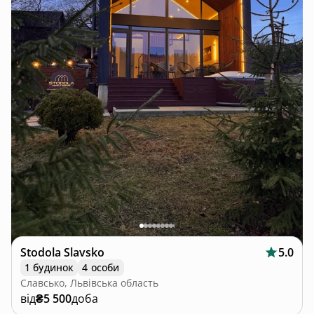
Stodola Slavsko
5.0
1 будинок
4 особи
Славсько, Львівська область
від
₴5 500
доба