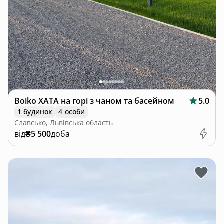
Boiko ХАТА на горі з чаном та басейном
5.0
1 будинок
4 особи
Славсько, Львівська область
від
₴5 500
доба