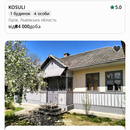
KOSULI
5.0
1 будинок
4 особи
Орів, Львівська область
від
₴4 000
доба