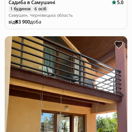
Садиба в Самушині
5.0
1 будинок
6 осіб
Самушин, Чернівецька область
від
₴3 900
доба