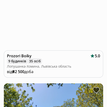
Prozori Boiky
5.0
9 будинків
35 осіб
Лопушанка-Хомина, Львівська область
від
₴2 500
доба