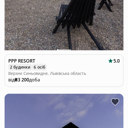
PPP RESORT
5.0
2 будинки
6 осіб
Верхнє Синьовидне, Львівська область
від
₴3 200
доба