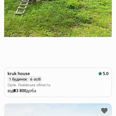
kruk house
5.0
1 будинок
6 осіб
Орів, Львівська область
від
₴3 800
доба