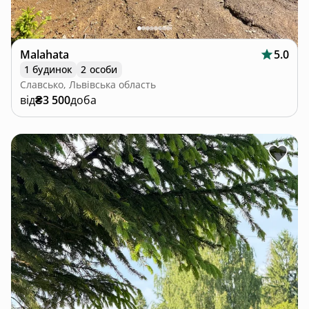
Malahata
5.0
1 будинок
2 особи
Славсько, Львівська область
від
₴3 500
доба