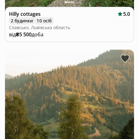
Hilly cottages
5.0
2 будинки
10 осіб
Славсько, Львівська область
від
₴5 500
доба