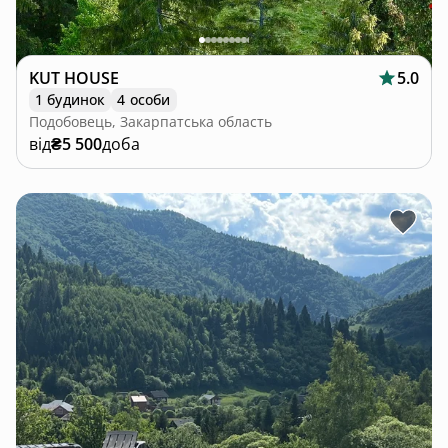
KUT HOUSE
5.0
1 будинок
4 особи
Подобовець, Закарпатська область
від
₴5 500
доба