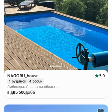
NAGORU_house
5.0
1 будинок
4 особи
Либохора, Львівська область
від
₴5 500
доба