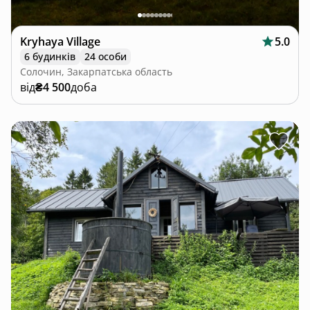
Kryhaya Village
5.0
6 будинків
24 особи
Солочин, Закарпатська область
від
₴4 500
доба