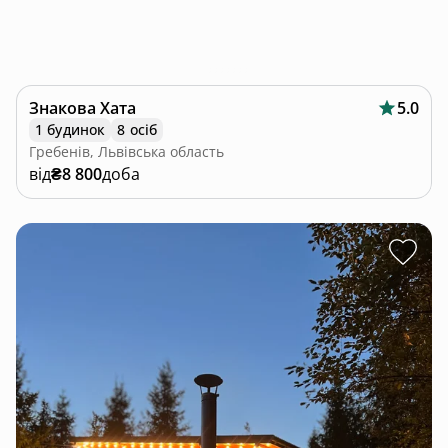
Знакова Хата
5.0
1 будинок
8 осіб
Гребенів, Львівська область
від
₴8 800
доба