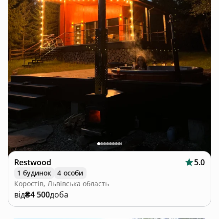
Restwood
5.0
1 будинок
4 особи
Коростів, Львівська область
від
₴4 500
доба