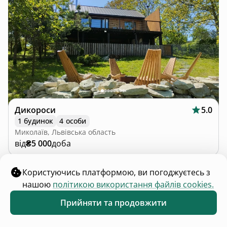
Дикороси
5.0
1 будинок
4 особи
Миколаїв, Львівська область
від
₴5 000
доба
1
2
3
4
…
Користуючись платформою, ви погоджуєтесь з
нашою
політикою використання файлів cookies.
Прийняти та продовжити
Обране
Каталог
Меню
Всі категорії