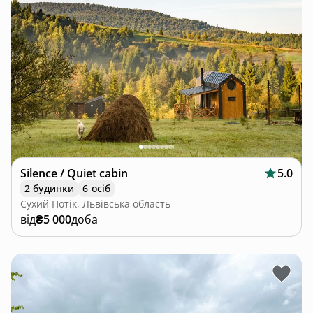
Silence / Quiet cabin
5.0
2 будинки
6 осіб
Сухий Потік, Львівська область
від
₴5 000
доба