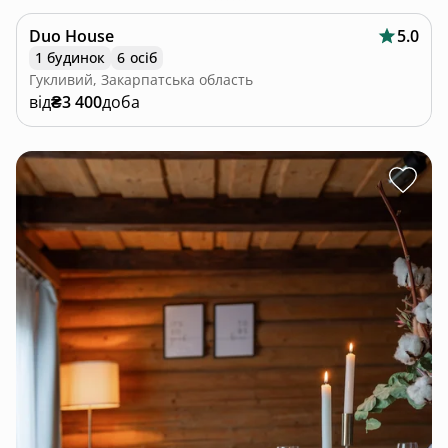
Duo House
5.0
1 будинок
6 осіб
Гукливий, Закарпатська область
від
₴3 400
доба