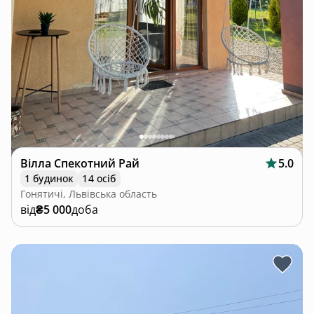
Вілла Спекотний Рай
5.0
1 будинок
14 осіб
Гонятичі, Львівська область
від
₴5 000
доба