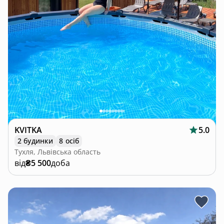
KVITKA
5.0
2 будинки
8 осіб
Тухля, Львівська область
від
₴5 500
доба