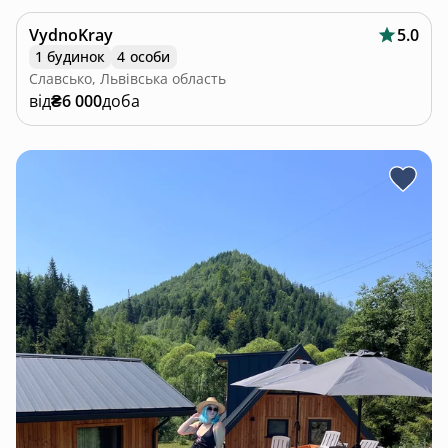
VydnoKray
5.0
1 будинок
4 особи
Славсько, Львівська область
від
₴6 000
доба