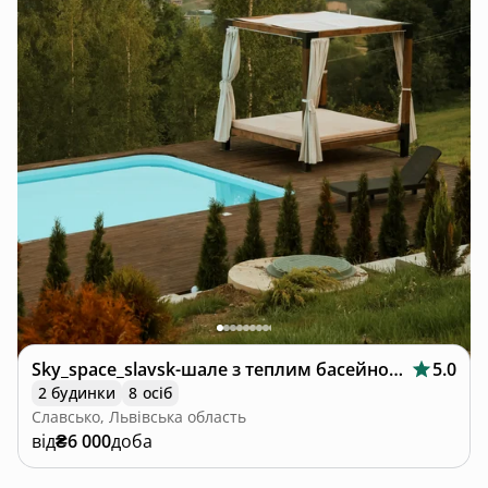
Sky_space_slavsk-шале з теплим басейном🩵
5.0
2 будинки
8 осіб
Славсько, Львівська область
від
₴6 000
доба