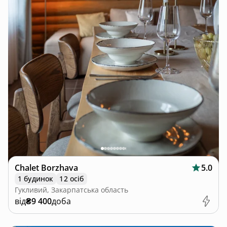
Chalet Borzhava
5.0
1 будинок
12 осіб
Гукливий, Закарпатська область
від
₴9 400
доба