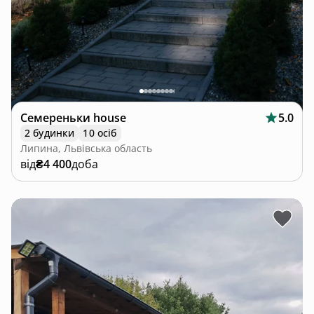
Семереньки house
5.0
2 будинки
10 осіб
Липина, Львівська область
від
₴4 400
доба