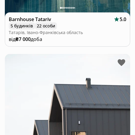
Barnhouse Tatariv
5.0
5 будинків
22 особи
Татарів, Івано-Франківська область
від
₴7 000
доба