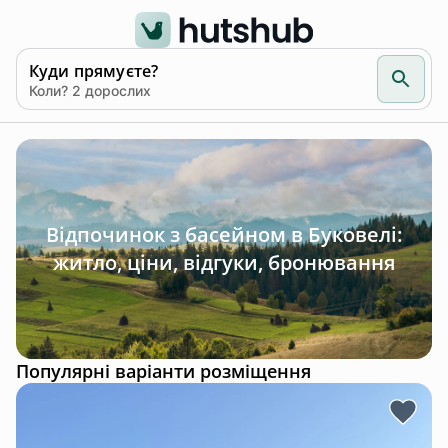
Куди прямуєте?
Коли? 2 дорослих
Відпочинок з басейном в Буковелі:
житло, ціни, відгуки, бронювання
Популярні варіанти розміщення