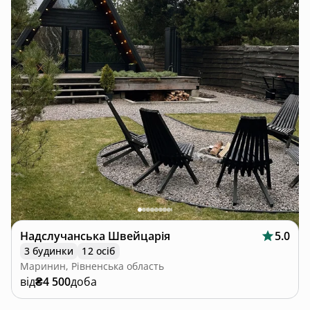
Надслучанська Швейцарія
5.0
3 будинки
12 осіб
Маринин, Рівненська область
від
₴4 500
доба