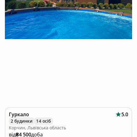
Гуркало
5.0
2 будинки
14 осіб
Корчин, Львівська область
від
₴4 500
доба