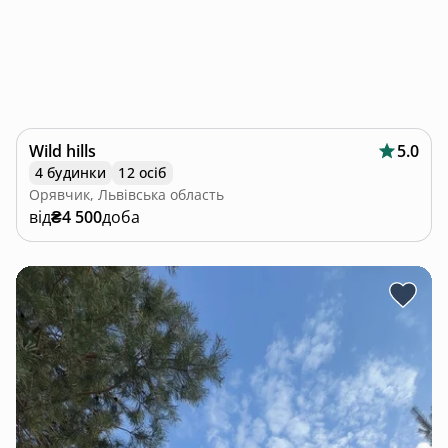
Wild hills
5.0
4 будинки
12 осіб
Орявчик, Львівська область
від
₴4 500
доба