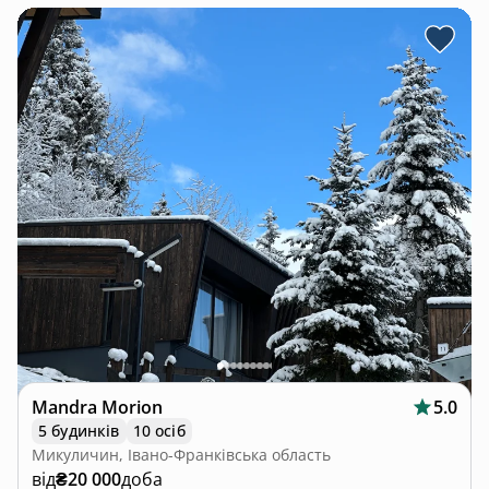
Mandra Morion
5.0
5 будинків
10 осіб
Микуличин, Івано-Франківська область
від
₴20 000
доба