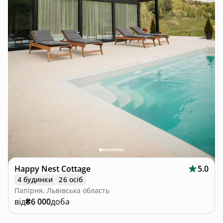
Happy Nest Cottage
5.0
4 будинки
26 осіб
Папірня, Львівська область
від
₴6 000
доба