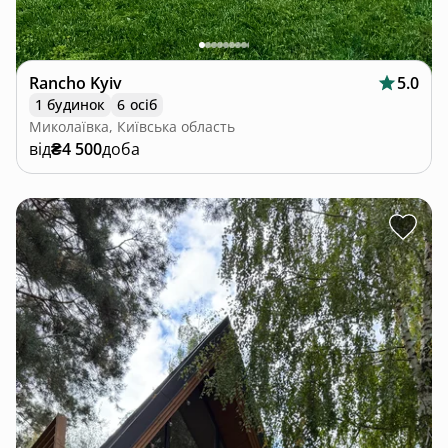
Rancho Kyiv
5.0
1 будинок
6 осіб
Миколаївка, Київська область
від
₴4 500
доба