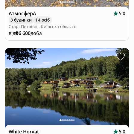
АтмосферА
5.0
3 будинки
14 осіб
Старі Петрівці, Київська область
від
₴6 600
доба
White Horvat
5.0