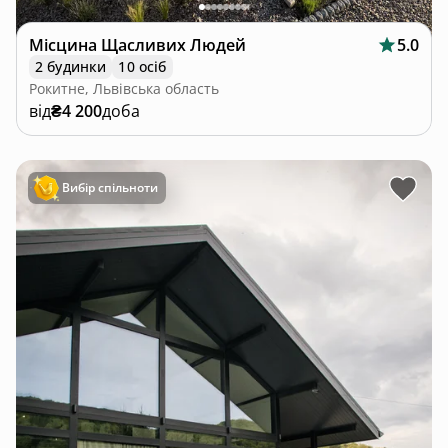
Місцина Щасливих Людей
5.0
2 будинки
10 осіб
Рокитне, Львівська область
від
₴4 200
доба
Вибір спільноти