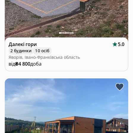
Далекі гори
5.0
2 будинки
10 осіб
Яворів, Івано-Франківська область
від
₴4 800
доба