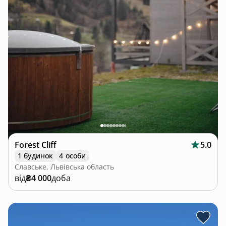
Forest Cliff
5.0
1 будинок
4 особи
Славське, Львівська область
від
₴4 000
доба