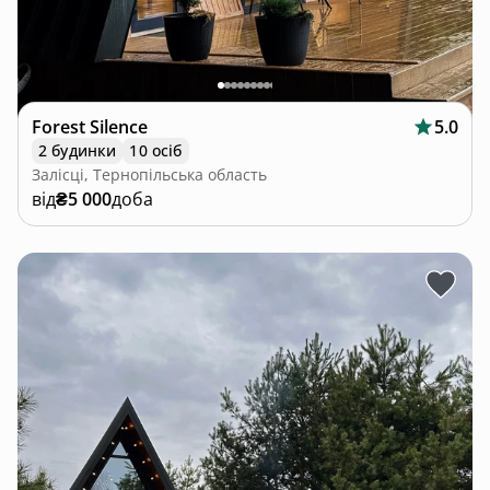
Forest Silence
5.0
2 будинки
10 осіб
Залісці, Тернопільська область
від
₴5 000
доба