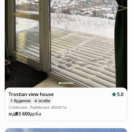
Trostian view house
5.0
1 будинок
4 особи
Славське, Львівська область
від
₴3 600
доба