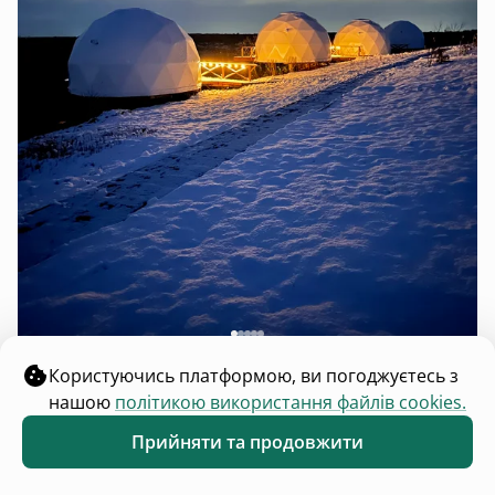
CupolLand
5.0
Користуючись платформою, ви погоджуєтесь з
3 будинки
6 осіб
нашою
політикою використання файлів cookies.
Чмирівка, Київська область
Прийняти та продовжити
від
₴5 500
доба
Обране
Каталог
Меню