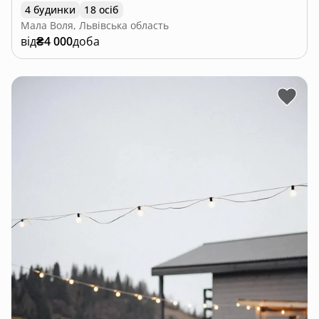
4 будинки
18 осіб
Мала Воля, Львівська область
від
₴4 000
доба