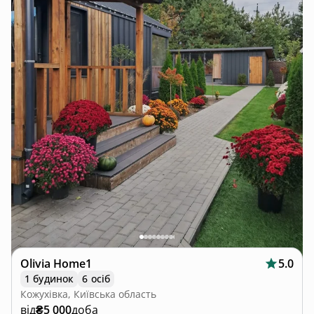
Olivia Home1
5.0
1 будинок
6 осіб
Кожухівка, Київська область
від
₴5 000
доба