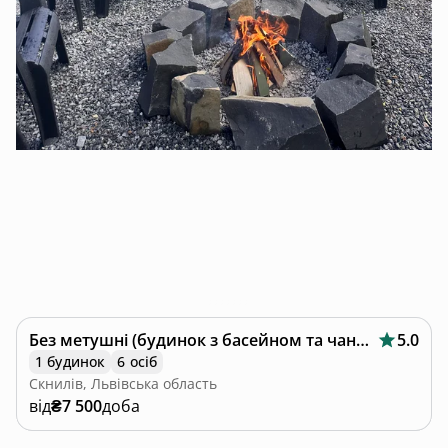
Без метушні (будинок з басейном та чаном)
5.0
1 будинок
6 осіб
Скнилів, Львівська область
від
₴7 500
доба