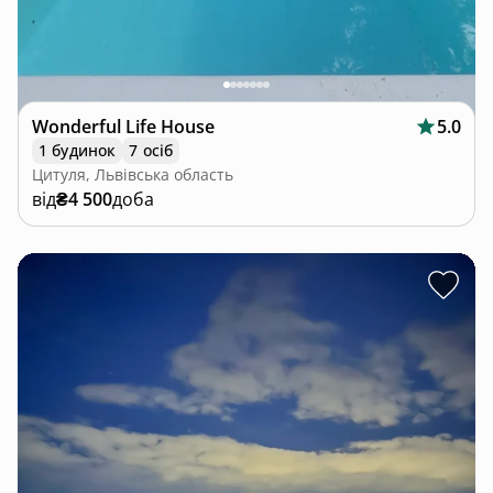
Wonderful Life House
5.0
1 будинок
7 осіб
Цитуля, Львівська область
від
₴4 500
доба