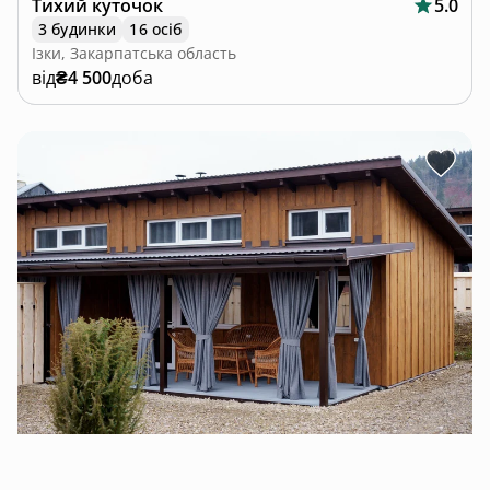
Тихий куточок
5.0
3 будинки
16 осіб
Ізки, Закарпатська область
від
₴4 500
доба