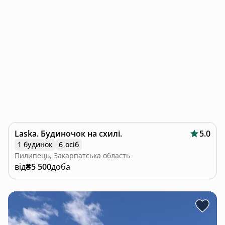
Laska. Будиночок на схилі.
5.0
1 будинок
6 осіб
Пилипець, Закарпатська область
від
₴5 500
доба