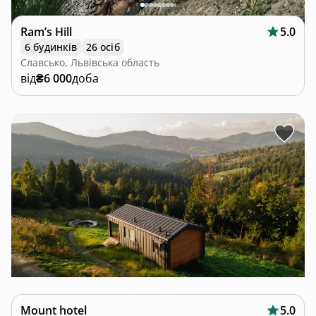
Ram’s Hill
5.0
6 будинків
26 осіб
Славсько, Львівська область
від
₴6 000
доба
Mount hotel
5.0