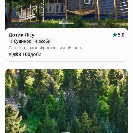
Дотик Лісу
5.0
1 будинок
4 особи
Сенечів, Івано-Франківська область
від
₴3 100
доба