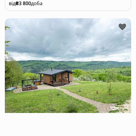
від
₴3 800
доба