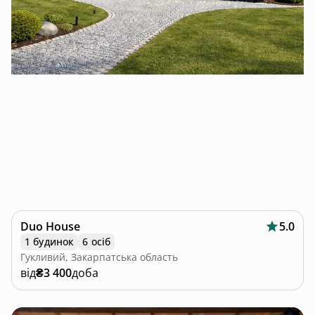
Duo House
5.0
1 будинок
6 осіб
Гукливий, Закарпатська область
від
₴3 400
доба