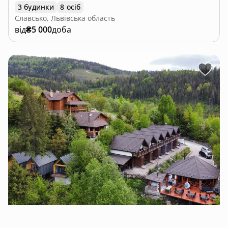
3 будинки
8 осіб
Славсько, Львівська область
від
₴5 000
доба