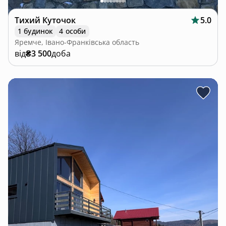
Тихий Куточок
5.0
1 будинок
4 особи
Яремче, Івано-Франківська область
від
₴3 500
доба