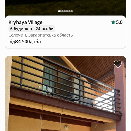
Kryhaya Village
5.0
6 будинків
24 особи
Солочин, Закарпатська область
від
₴4 500
доба