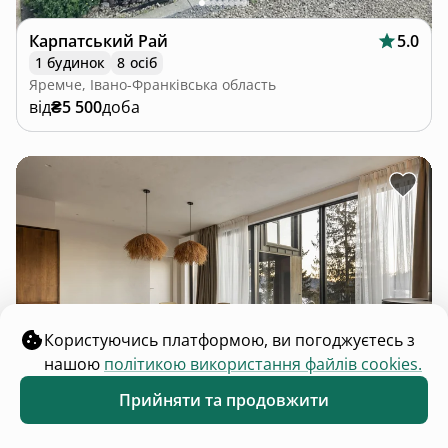
Карпатський Рай
5.0
1 будинок
8 осіб
Яремче, Івано-Франківська область
від
₴5 500
доба
Користуючись платформою, ви погоджуєтесь з
нашою
політикою використання файлів cookies.
Прийняти та продовжити
Обране
Каталог
Меню
Mountain Air
5.0