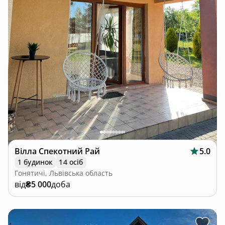
Вілла Спекотний Рай
5.0
1 будинок
14 осіб
Гонятичі, Львівська область
від
₴5 000
доба