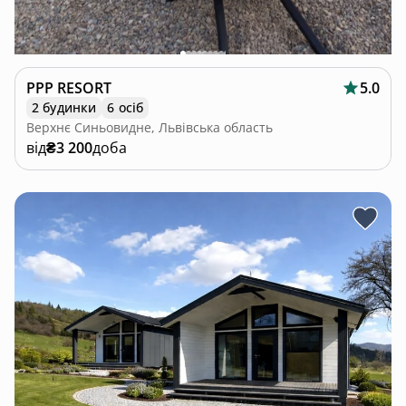
PPP RESORT
5.0
2 будинки
6 осіб
Верхнє Синьовидне, Львівська область
від
₴3 200
доба