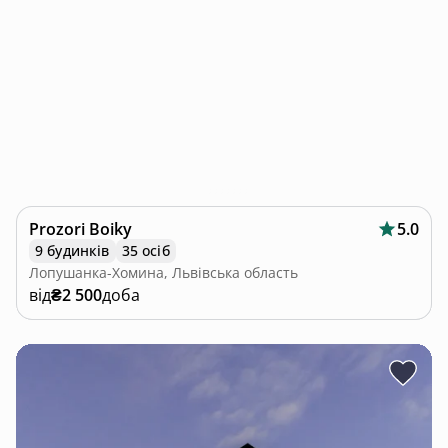
Prozori Boiky
5.0
9 будинків
35 осіб
Лопушанка-Хомина, Львівська область
від
₴2 500
доба