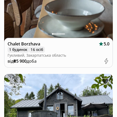
Chalet Borzhava
5.0
1 будинок
16 осіб
Гукливий, Закарпатська область
від
₴5 900
доба