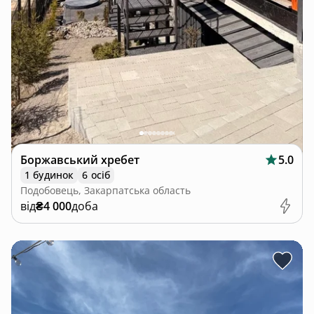
Боржавський хребет
5.0
1 будинок
6 осіб
Подобовець, Закарпатська область
від
₴4 000
доба