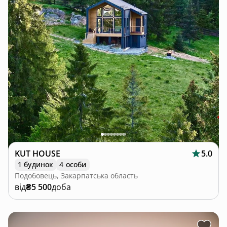
KUT HOUSE
5.0
1 будинок
4 особи
Подобовець, Закарпатська область
від
₴5 500
доба