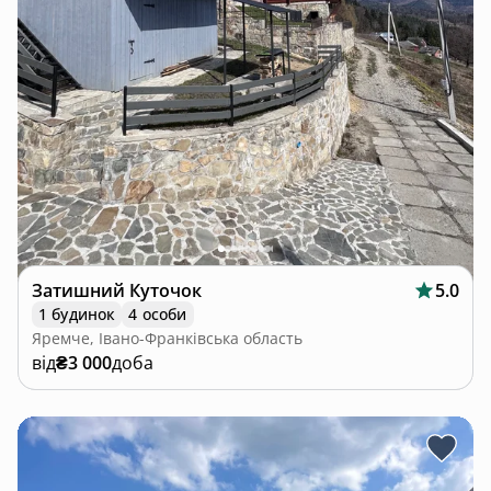
Затишний Куточок
5.0
1 будинок
4 особи
Яремче, Івано-Франківська область
від
₴3 000
доба