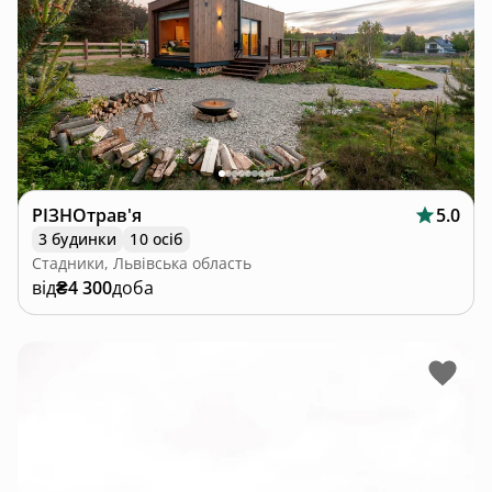
РІЗНОтрав'я
5.0
3 будинки
10 осіб
Стадники, Львівська область
від
₴4 300
доба