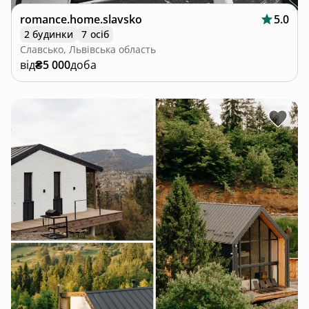
romance.home.slavsko
5.0
2 будинки
7 осіб
Славсько, Львівська область
від
₴5 000
доба