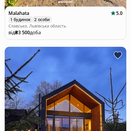
Malahata
5.0
1 будинок
2 особи
Славсько, Львівська область
від
₴3 500
доба