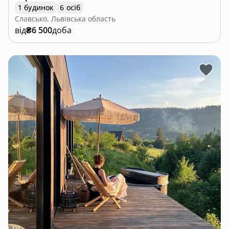
1 будинок
6 осіб
Славсько, Львівська область
від
₴6 500
доба