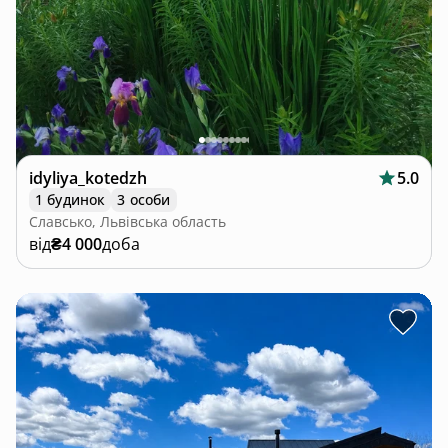
idyliya_kotedzh
5.0
1 будинок
3 особи
Славсько, Львівська область
від
₴4 000
доба