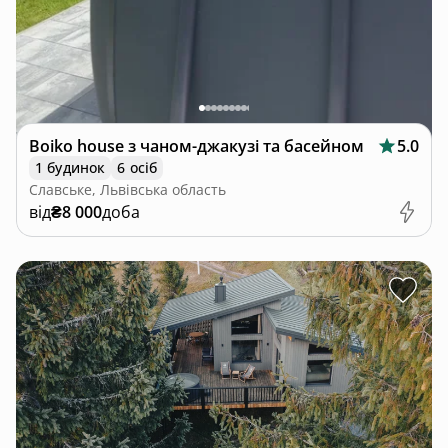
Boiko house з чаном-джакузі та басейном
5.0
1 будинок
6 осіб
Славське, Львівська область
від
₴8 000
доба