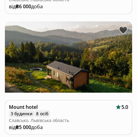
від
₴6 000
доба
Mount hotel
5.0
3 будинки
8 осіб
Славсько, Львівська область
від
₴5 000
доба