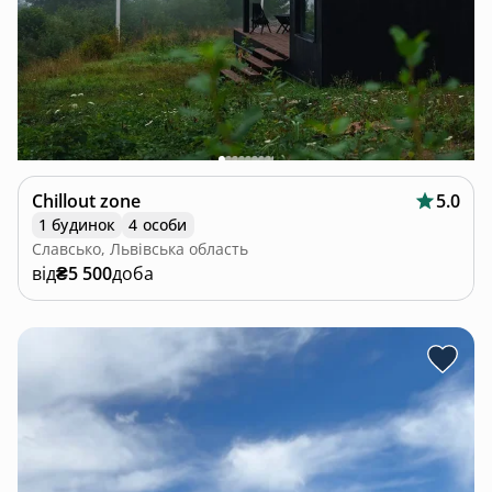
Chillout zone
5.0
1 будинок
4 особи
Славсько, Львівська область
від
₴5 500
доба