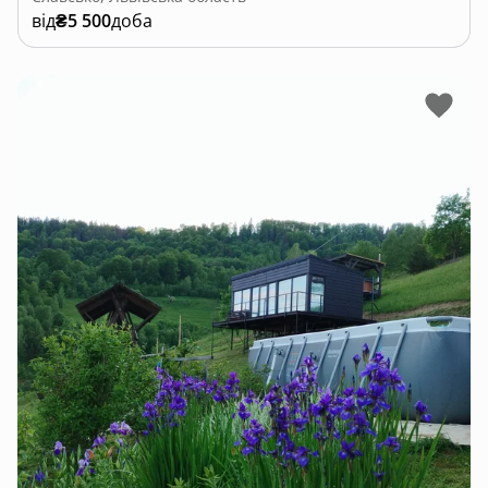
від
₴5 500
доба