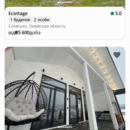
Ecottage
5.0
1 будинок
2 особи
Славсько, Львівська область
від
₴5 600
доба