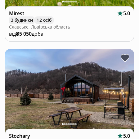
Mirest
5.0
3 будинки
12 осіб
Славське, Львівська область
від
₴5 050
доба
Stozhary
5.0