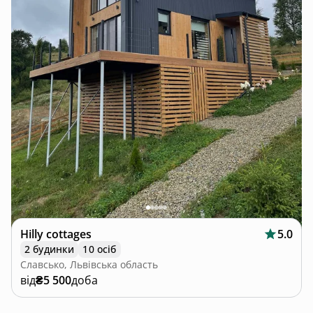
Hilly cottages
5.0
2 будинки
10 осіб
Славсько, Львівська область
від
₴5 500
доба