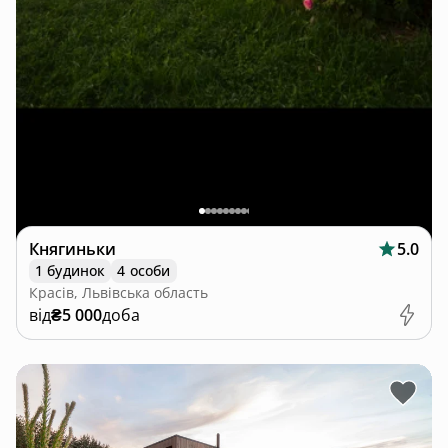
Княгиньки
5.0
1 будинок
4 особи
Красів, Львівська область
від
₴5 000
доба