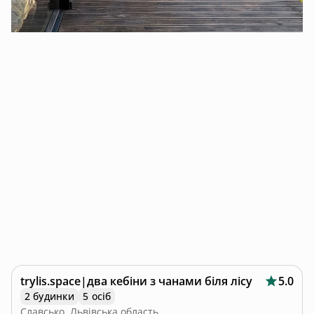
trylis.space|два кебіни з чанами біля лісу
5.0
2 будинки
5 осіб
Славсько, Львівська область