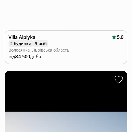
Villa Alpiyka
5.0
2 будинки
9 осіб
Волосянка, Львівська область
від
₴4 500
доба