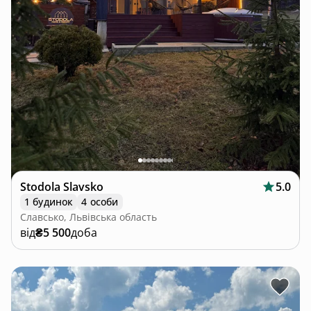
Stodola Slavsko
5.0
1 будинок
4 особи
Славсько, Львівська область
від
₴5 500
доба