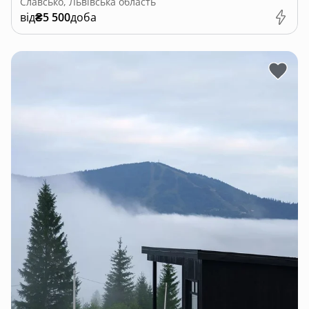
Славсько, Львівська область
від
₴5 500
доба