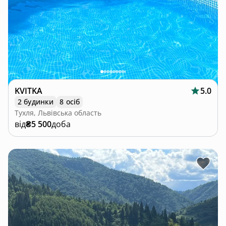
KVITKA
5.0
2 будинки
8 осіб
Тухля, Львівська область
від
₴5 500
доба