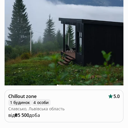
Chillout zone
5.0
1 будинок
4 особи
Славсько, Львівська область
від
₴5 500
доба