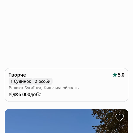
Творче
5.0
1 будинок
2 особи
Велика Бугаївка, Київська область
від
₴6 000
доба