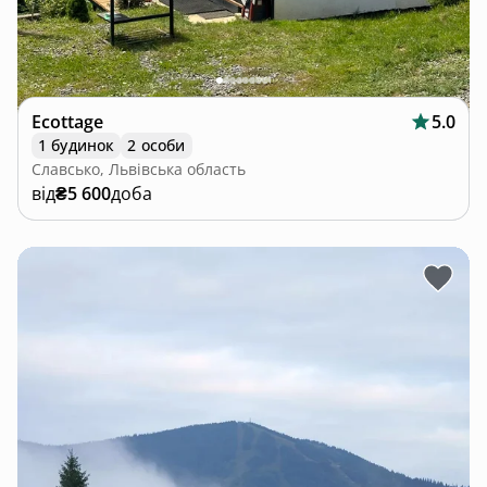
Ecottage
5.0
1 будинок
2 особи
Славсько, Львівська область
від
₴5 600
доба