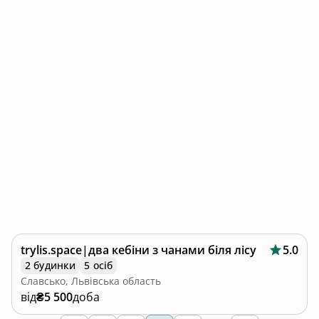
trylis.space|два кебіни з чанами біля лісу
5.0
2 будинки
5 осіб
Славсько, Львівська область
від
₴5 500
доба