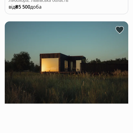
Либохора, Львівська область
від
₴5 500
доба