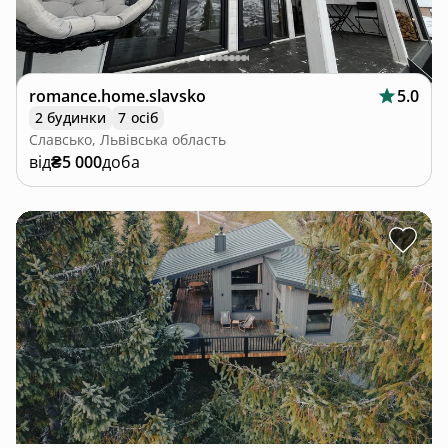
romance.home.slavsko
5.0
2 будинки
7 осіб
Славсько, Львівська область
від
₴5 000
доба