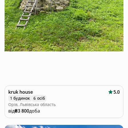
kruk house
5.0
1 будинок
6 осіб
Орів, Львівська область
від
₴3 800
доба