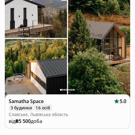
Samatha Space
5.0
3 будинки
16 осіб
Славське, Львівська область
від
₴5 500
доба