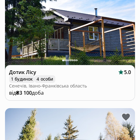
Дотик Лісу
5.0
1 будинок
4 особи
Сенечів, Івано-Франківська область
від
₴3 100
доба