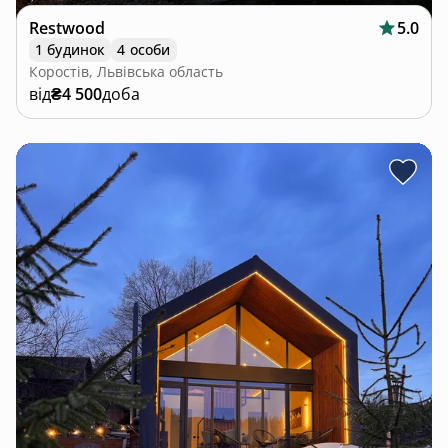
Restwood
5.0
1 будинок
4 особи
Коростів, Львівська область
від
₴4 500
доба