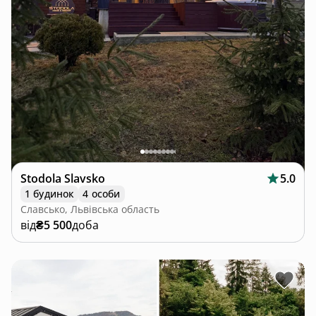
Stodola Slavsko
5.0
1 будинок
4 особи
Славсько, Львівська область
від
₴5 500
доба