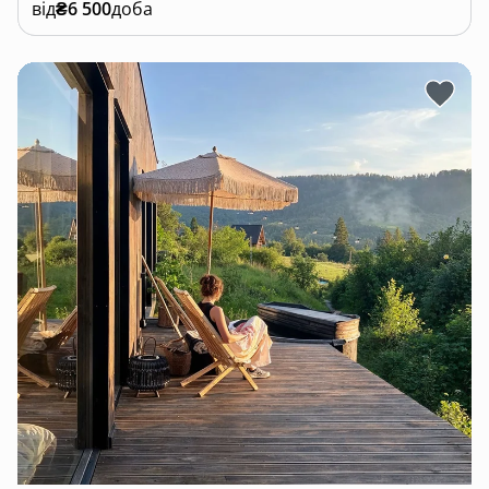
від
₴6 500
доба