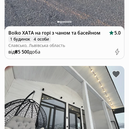
Boiko ХАТА на горі з чаном та басейном
5.0
1 будинок
4 особи
Славсько, Львівська область
від
₴5 500
доба