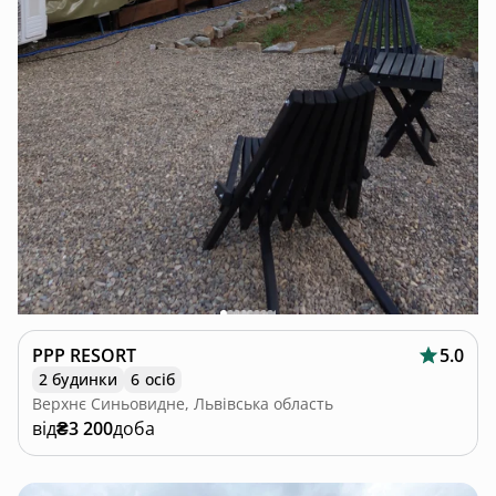
PPP RESORT
5.0
2 будинки
6 осіб
Верхнє Синьовидне, Львівська область
від
₴3 200
доба