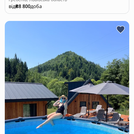
від
₴8 800
доба