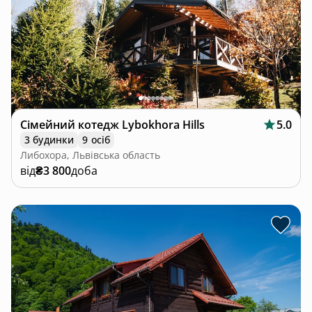
Сімейний котедж Lybokhora Hills
5.0
3 будинки
9 осіб
Либохора, Львівська область
від
₴3 800
доба