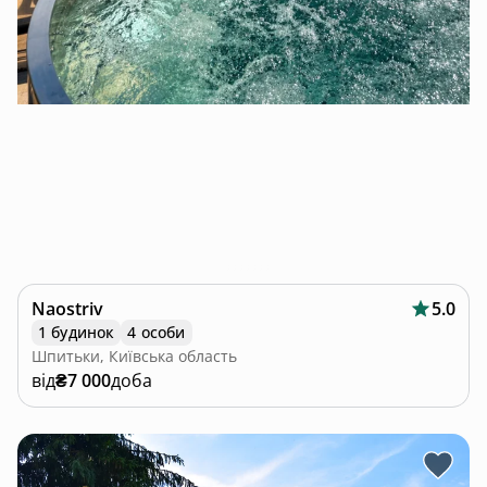
Naostriv
5.0
1 будинок
4 особи
Шпитьки, Київська область
від
₴7 000
доба