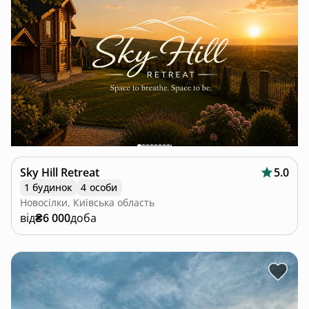
Sky Hill Retreat
5.0
1 будинок
4 особи
Новосілки, Київська область
від
₴6 000
доба