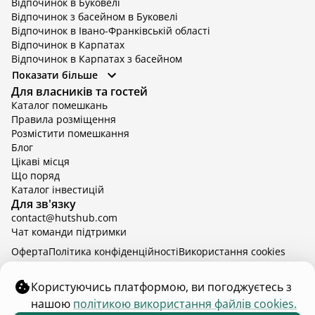
Відпочинок в Буковелі
Відпочинок з басейном в Буковелі
Відпочинок в Івано-Франківській області
Відпочинок в Карпатах
Відпочинок в Карпатах з басейном
Відпочинок в Київській області
Показати більше
Відпочинок в Київській області з басейном
Для власників та гостей
Відпочинок в Тернопільській області
Каталог помешкань
Відпочинок у Вінницькій області
Правила розміщення
Відпочинок в Яремче
Розмістити помешкання
Відпочинок у Львівській області з басейном
Блог
Відпочинок з басейном в Тернопільській області
Цікаві місця
Що поряд
Каталог інвестицій
Для зв'язку
contact@hutshub.com
Чат команди підтримки
Оферта
Політика конфіденційності
Bикористання cookies
hutshub | ©
2026
Користуючись платформою, ви погоджуєтесь з
нашою
політикою використання файлів cookies.