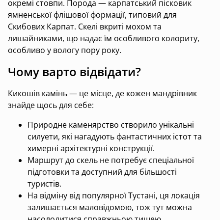
окремі стовпи. Порода — карпатський пісковик
ямненської флішової формації, типовий для
Скибових Карпат. Скелі вкриті мохом та
лишайниками, що надає їм особливого колориту,
особливо у вологу пору року.
Чому варто відвідати?
Кикошів камінь — це місце, де кожен мандрівник
знайде щось для себе:
Природне каменярство створило унікальні
силуети, які нагадують фантастичних істот та
химерні архітектурні конструкції.
Маршрут до скель не потребує спеціальної
підготовки та доступний для більшості
туристів.
На відміну від популярної Тустані, ця локація
залишається маловідомою, тож тут можна
насолодитися справжньою тишею