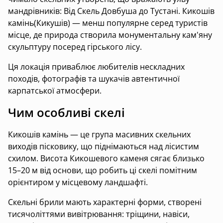
мандрівників: Від Скель Довбуша до Тустані. Кикошів
камінь(Кикушів) — менш популярне серед туристів
місце, де природа створила монументальну кам'яну
скульптуру посеред гірського лісу.
Ця локація приваблює любителів нескладних
походів, фотографів та шукачів автентичної
карпатської атмосфери.
Чим особливі скелі
Кикошів камінь — це група масивних скельних
виходів пісковику, що піднімаються над лісистим
схилом. Висота Кикошевого каменя сягає близько
15–20 м від основи, що робить ці скелі помітним
орієнтиром у місцевому ландшафті.
Скельні брили мають характерні форми, створені
тисячоліттями вивітрювання: тріщини, навіси,