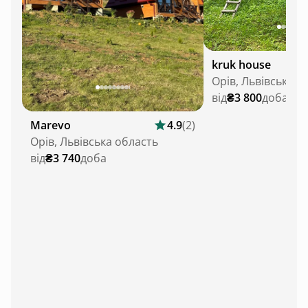
kruk house
Орів, Львівська о
від
₴3 800
доба
Marevo
4.9
(
2
)
Орів, Львівська область
від
₴3 740
доба