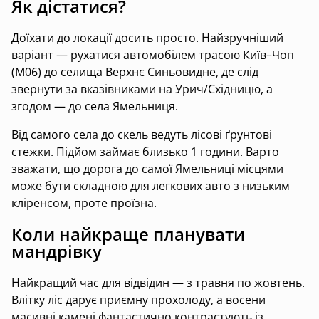
Як дістатися?
Доїхати до локації досить просто. Найзручніший
варіант — рухатися автомобілем трасою Київ–Чоп
(М06) до селища Верхнє Синьовидне, де слід
звернути за вказівниками на Урич/Східницю, а
згодом — до села Ямельниця.
Від самого села до скель ведуть лісові ґрунтові
стежки. Підйом займає близько 1 години. Варто
зважати, що дорога до самої Ямельниці місцями
може бути складною для легкових авто з низьким
кліренсом, проте проїзна.
Коли найкраще планувати
мандрівку
Найкращий час для відвідин — з травня по жовтень.
Влітку ліс дарує приємну прохолоду, а восени
масивні камені фантастично контрастують із