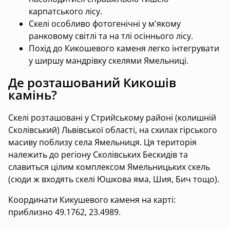
карпатського лісу.
Скелі особливо фотогенічні у м'якому
ранковому світлі та на тлі осіннього лісу.
Похід до Кикошевого каменя легко інтегрувати
у ширшу мандрівку скелями Ямельниці.
Де розташований Кикошів
камінь?
Скелі розташовані у Стрийському районі (колишній
Сколівський) Львівської області, на схилах гірського
масиву поблизу села Ямельниця. Ця територія
належить до регіону Сколівських Бескидів та
славиться цілим комплексом Ямельницьких скель
(сюди ж входять скелі Юшкова яма, Шия, Бич тощо).
Координати Кикушевого каменя на карті:
приблизно 49.1762, 23.4989.