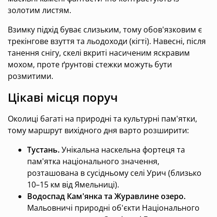
золотим листям.
Взимку підхід буває слизьким, тому обов'язковим є
трекінгове взуття та льодоходи (кігті). Навесні, після
танення снігу, скелі вкриті насиченим яскравим
мохом, проте ґрунтові стежки можуть бути
розмитими.
Цікаві місця поруч
Околиці багаті на природні та культурні пам'ятки,
тому маршрут вихідного дня варто розширити:
Тустань.
Унікальна наскельна фортеця та
пам'ятка національного значення,
розташована в сусідньому селі Урич (близько
10–15 км від Ямельниці).
Водоспад Кам'янка та Журавлине озеро.
Мальовничі природні об'єкти Національного