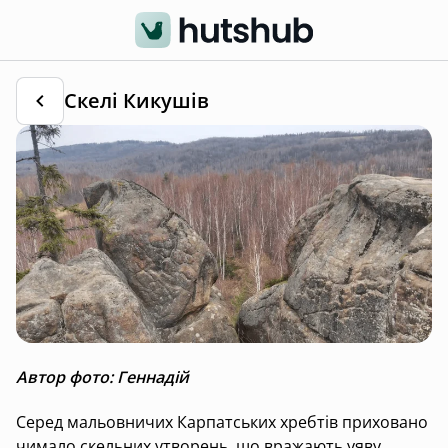
Скелі Кикушів
Автор фото: Геннадій
Серед мальовничих Карпатських хребтів приховано
чимало скельних утворень, що вражають уяву