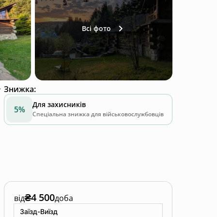
Всі фото
Знижка
:
Для захисників
5%
Спеціальна знижка для військовослужбовців
₴4 500
від
доба
Заїзд-Виїзд