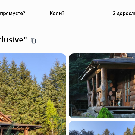
 прямуєте?
Коли?
2 доросл
lusive"