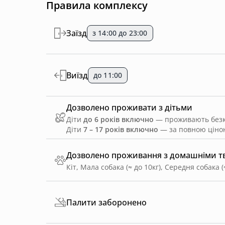
Правила комплексу
Прибирання кімнат, зміна постелі та рушників 
Заїзд
з 14:00 до 23:00
Виїзд
до 11:00
Дозволено проживати з дітьми
Діти
до 6 років включно
— проживають безко
Діти
7 – 17 років включно
— за повною ціною
Дозволено проживання з домашніми 
Кіт, Мала собака (≈ до 10кг), Середня собака (
Палити заборонено