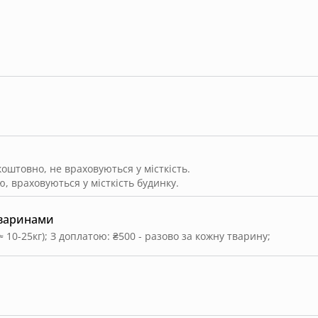
(2 на особу) — 1 раз на 3 дні.
штовно, не враховуються у місткість.
, враховуються у місткість будинку.
тваринами
≈ 10-25кг)
;
З доплатою: ₴500 - разово за кожну тварину
;