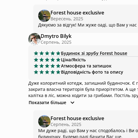
Forest house exclusive
Вересень, 2025
Дякуємо за відгук! Ми жуже оаді, що Вам у на
Dmytro Bilyk
Серпень, 2025
Будинок зі зрубу
Forest house
Ціна/Якість
Атмосфера та затишок
Відповідність фото та опису
Дуже колоритний котедж, затишний будиночок. Є 
закрита власна територія була приорітетом. А ще 
калітка в ліс, можна ходити за грибами. Постіль зр
приготування їжі. Є телевізор з усіма підписками на стрімінгові платформи. Мангальна зона, бесідка. Поряд
Показати більше
Forest house exclusive
Серпень, 2025
Ми дуже раді, що Вам у нас сподобалось і Ви
будиночку. Будемо раді бачити Вас ще.