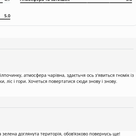
5.0
ілпочинку, атмосфера чарівна, здаєтьчя ось з'явиться гномік із
и, ліс і гори. Хочеться повертатися сюди знову і знову.
зелена доглянута територія, обов’язково повернусь ще!