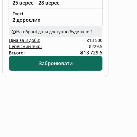
25 верес. - 28 верес.
Гості
2 дорослих
На обрані дати доступно будинків: 1
Ціна
за
3 доби
:
₴13 500
Сервісний збір:
₴229.5
₴13 729.5
Всього:
Забронювати