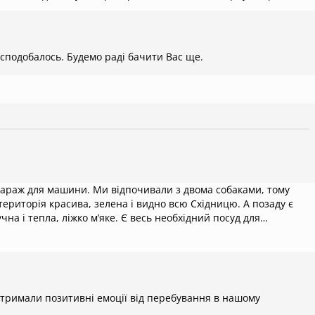
с сподобалось. Будемо раді бачити Вас ще.
гараж для машини. Ми відпочивали з двома собаками, тому
територія красива, зелена і видно всю Східницю. А позаду є
учна і тепла, ліжко мʼяке. Є весь необхідний посуд для
джерело і 2 шашличні, де можна смачно і недорого поїсти. Нам сподобалось, відчули себе як в казці.
 отримали позитивні емоції від перебування в нашому