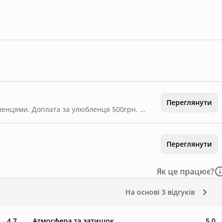
Переглянути
Ми раді бачити наших гостей зі своїми улюбленцями. Доплата за улюбленця 500грн. Це разова доплата.
Переглянути
Як це працює?
На основі
3 відгуків
4.7
Атмосфера та затишок
5.0