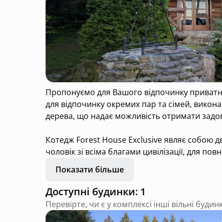
Пропонуємо для Вашого відпочинку приватний будинок – 
для відпочинку окремих пар та сімей, виконаний в 
дерева, що надає можливість отримати задов
Котедж Forest House Exclusive являє собою д
чоловік зі всіма благами цивілізації, для по
Показати більше
Казковий відпочинок в Східниці подалі від міс
дивовижна природа, ось тут за вікном, в без
Доступні будинки: 1
Перевірте, чи є у комплексі інші вільні будин
Дворівневий котедж на 2-4 місця.