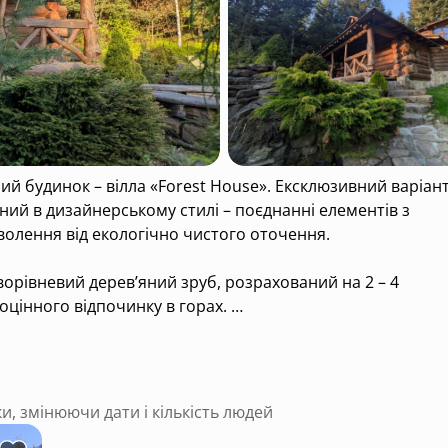
вілла «Forest House». Ексклюзивний варіант
дизайнерському стилі – поєднанні елементів з
олення від екологічно чистого оточення.
ворівневий дерев’яний зруб, розрахований на 2 – 4
вноцінного відпочинку в горах.
ького шуму, але в межах курорту, під боком ліс і
посередній близькості до джерел № 25, 26.
ки, змінюючи дати і кількість людей